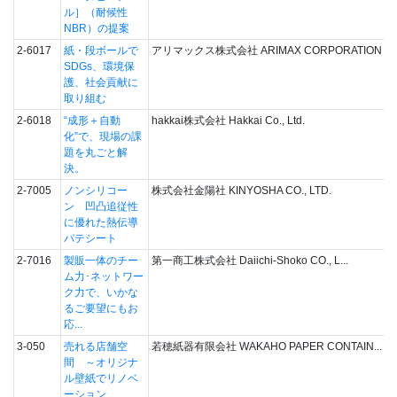
ル］（耐候性
NBR）の提案
2-6017
紙・段ボールで
アリマックス株式会社 ARIMAX CORPORATION
SDGs、環境保
護、社会貢献に
取り組む
2-6018
“成形＋自動
hakkai株式会社 Hakkai Co., Ltd.
化”で、現場の課
題を丸ごと解
決。
2-7005
ノンシリコー
株式会社金陽社 KINYOSHA CO., LTD.
ン 凹凸追従性
に優れた熱伝導
パテシート
2-7016
製販一体のチー
第一商工株式会社 Daiichi-Shoko CO., L...
ム力･ネットワー
ク力で、いかな
るご要望にもお
応...
3-050
売れる店舗空
若穂紙器有限会社 WAKAHO PAPER CONTAIN...
間 ～オリジナ
ル壁紙でリノベ
ーション