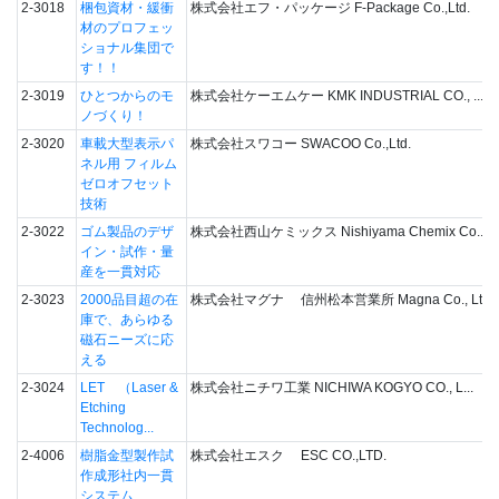
2-3018
梱包資材・緩衝
株式会社エフ・パッケージ F-Package Co.,Ltd.
材のプロフェッ
ショナル集団で
す！！
2-3019
ひとつからのモ
株式会社ケーエムケー KMK INDUSTRIAL CO., ...
ノづくり！
2-3020
車載大型表示パ
株式会社スワコー SWACOO Co.,Ltd.
ネル用 フィルム
ゼロオフセット
技術
2-3022
ゴム製品のデザ
株式会社西山ケミックス Nishiyama Chemix Co....
イン・試作・量
産を一貫対応
2-3023
2000品目超の在
株式会社マグナ 信州松本営業所 Magna Co., Ltd.
庫で、あらゆる
磁石ニーズに応
える
2-3024
LET （Laser &
株式会社ニチワ工業 NICHIWA KOGYO CO., L...
Etching
Technolog...
2-4006
樹脂金型製作試
株式会社エスク ESC CO.,LTD.
作成形社内一貫
システム