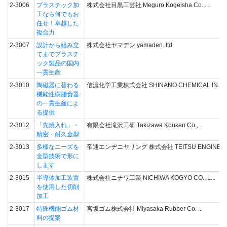
2-3006
プラスチック加
株式会社目黒工芸社 Meguro Kogeisha Co.,...
工なら何でもお
任せ！卓越した
複合力
2-3007
設計から組み立
株式会社ヤマデン yamaden.,ltd
てまでプラスチ
ック製品の国内
一貫生産
2-3010
陶磁器に替わる
信濃化学工業株式会社 SHINANO CHEMICAL IN...
機能性樹脂食器
の一貫生産によ
る提供
2-3012
「先焼入れ」・
有限会社滝沢工研 Takizawa Kouken Co.,...
精密・耐久金型
2-3013
多様なニーズを
帝通エンヂニヤリング 株式会社 TEITSU ENGINEERIN
金型技術で形に
します
2-3015
半導体加工装置
株式会社ニチワ工業 NICHIWA KOGYO CO., L...
を使用した切削
加工
2-3017
特殊機能ゴム材
宮坂ゴム株式会社 Miyasaka Rubber Co. ...
料の提案