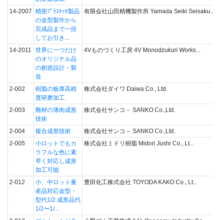
14-2007
精密ﾌﾟﾗｽﾁｯｸ製品
有限会社山田精機製作所 Yamada Seiki Seisaku...
の金型製作から
完成品まで一括
してお引き...
14-2011
世界に一つだけ
4Vものづくり工房 4V Monodzukuri Works...
のオリジナル品
の創造設計・製
造
2-002
樹脂の板厚高精
株式会社ダイワ Daiwa Co., Ltd.
度研磨加工
2-003
難材の薄肉成形
株式会社サンコ－ SANKO Co.,Ltd.
技術
2-004
複合成形技術
株式会社サンコ－ SANKO Co.,Ltd.
2-005
小ロットでもカ
株式会社ミドリ樹脂 Midori Jushi Co., Lt...
ラフルな色に素
早く対応し成形
加工可能
2-012
小、中ロット量
豊田化工株式会社 TOYODA KAKO Co., Lt...
産品対応金型・
型代1/2 成形品代
1/2〜1/...