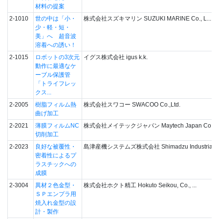
材料の提案
2-1010
世の中は「小・
株式会社スズキマリン SUZUKI MARINE Co., L...
少・軽・短・
美」へ 超音波
溶着への誘い！
2-1015
ロボットの3次元
イグス株式会社 igus k.k.
動作に最適なケ
ーブル保護管
「トライフレッ
クス...
2-2005
樹脂フィルム熱
株式会社スワコー SWACOO Co.,Ltd.
曲げ加工
2-2021
薄膜フィルムNC
株式会社メイテックジャパン Maytech Japan Co., L.
切削加工
2-2023
良好な被覆性・
島津産機システムズ株式会社 Shimadzu Industrial ..
密着性によるプ
ラスチックへの
成膜
2-3004
異材２色金型・
株式会社ホクト精工 Hokuto Seikou, Co., ...
ＳＰエンプラ用
焼入れ金型の設
計・製作