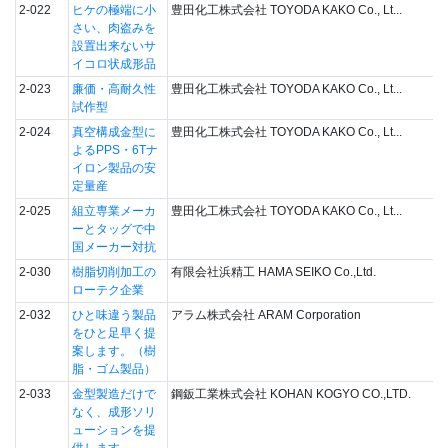
2-022
ヒケの極端に小
豊田化工株式会社 TOYODA KAKO Co., Lt...
さい、肉盗みを
設置出来ないサ
イコロ状成形品
2-023
廉価・高耐久性
豊田化工株式会社 TOYODA KAKO Co., Lt...
試作型
2-024
真空構成金型に
豊田化工株式会社 TOYODA KAKO Co., Lt...
よるPPS・6Tナ
イロン製品の安
定量産
2-025
組立専業メーカ
豊田化工株式会社 TOYODA KAKO Co., Lt...
ーとタッグで中
国メーカー対抗
2-030
樹脂切削加工の
有限会社浜精工 HAMA SEIKO Co.,Ltd.
ローテク企業
2-032
ひと味違う製品
アラム株式会社 ARAM Corporation
をひと足早く提
案します。（樹
脂・ゴム製品）
2-033
金型製造だけで
鋼鈑工業株式会社 KOHAN KOGYO CO.,LTD.
なく、成形ソリ
ューションを提