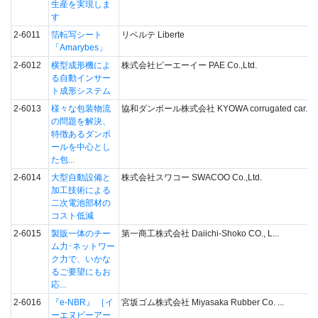
生産を実現しま
す
2-6011
箔転写シート
リベルテ Liberte
「Amarybes」
2-6012
横型成形機によ
株式会社ピーエーイー PAE Co.,Ltd.
る自動インサー
ト成形システム
2-6013
様々な包装物流
協和ダンボール株式会社 KYOWA corrugated car...
の問題を解決、
特徴あるダンボ
ールを中心とし
た包...
2-6014
大型自動設備と
株式会社スワコー SWACOO Co.,Ltd.
加工技術による
二次電池部材の
コスト低減
2-6015
製販一体のチー
第一商工株式会社 Daiichi-Shoko CO., L...
ム力･ネットワー
ク力で、いかな
るご要望にもお
応...
2-6016
『e-NBR』 ［イ
宮坂ゴム株式会社 Miyasaka Rubber Co. ...
ーエヌビーアー