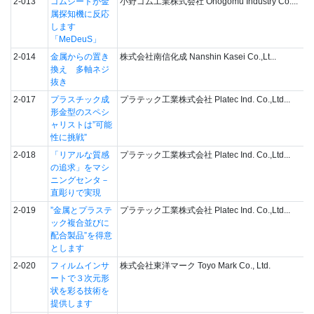
2-013
ゴムシートが金
小野ゴム工業株式会社 Onogomu Industry Co....
属探知機に反応
します
「MeDeuS」
2-014
金属からの置き
株式会社南信化成 Nanshin Kasei Co.,Lt...
換え 多軸ネジ
抜き
2-017
プラスチック成
プラテック工業株式会社 Platec Ind. Co.,Ltd...
形金型のスペシ
ャリストは”可能
性に挑戦”
2-018
「リアルな質感
プラテック工業株式会社 Platec Ind. Co.,Ltd...
の追求」をマシ
ニングセンタ－
直彫りで実現
2-019
”金属とプラステ
プラテック工業株式会社 Platec Ind. Co.,Ltd...
ック複合並びに
配合製品”を得意
とします
2-020
フィルムインサ
株式会社東洋マーク Toyo Mark Co., Ltd.
ートで３次元形
状を彩る技術を
提供します