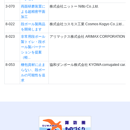
3-070
両面研磨装置に
株式会社ニットー Nitto Co.,Ltd.
よる超精密平面
加工
8-022
段ボール製商品
株式会社コスモス工業 Cosmos Kogyo Co.,Ltd...
を開発します
8-023
非常用段ボール
アリマックス株式会社 ARIMAX CORPORATION
製トイレ・段ボ
ール製パーテー
ションを提案
（軽...
8-053
梱包資材に止ま
協和ダンボール株式会社 KYOWA corrugated car...
らない、段ボー
ルの可能性を追
求