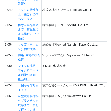
業資材
2-049
アクリル特殊加
株式会社ハイプラスト Hiplast Co.,Ltd.
工（曲げ）のス
ペシャリスト
2-052
構想～製品量産
株式会社サンコー SANKO Co., Ltd.
まで一貫生産に
よる総合力でご
提案
2-054
フッ素（テフロ
株式会社南信化成 Nanshin Kasei Co.,Lt...
ン）樹脂成形
2-055
樹脂+異材の複合
宮坂ゴム株式会社 Miyasaka Rubber Co. ...
成形
2-056
マイクロ流路・
Y-MOLD株式会社
マイクロニード
ル形状の微細・
鏡面加工
2-058
一個から作りま
株式会社ケーエムケー KMK INDUSTRIAL CO., ...
す！！
2-061
金型設計製作か
株式会社ナカザワ Nakazawa Co.,Ltd.
らプラスチック
成形まで一貫し
て行っている