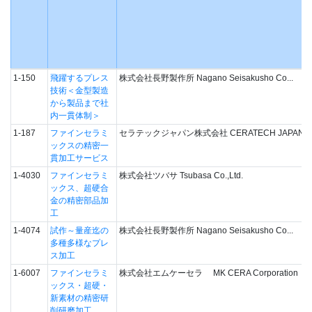
1-150
飛躍するプレス
株式会社長野製作所 Nagano Seisakusho Co...
技術＜金型製造
から製品まで社
内一貫体制＞
1-187
ファインセラミ
セラテックジャパン株式会社 CERATECH JAPAN Co.,
ックスの精密一
貫加工サービス
1-4030
ファインセラミ
株式会社ツバサ Tsubasa Co.,Ltd.
ックス、超硬合
金の精密部品加
工
1-4074
試作～量産迄の
株式会社長野製作所 Nagano Seisakusho Co...
多種多様なプレ
ス加工
1-6007
ファインセラミ
株式会社エムケーセラ MK CERA Corporation
ックス・超硬・
新素材の精密研
削研磨加工