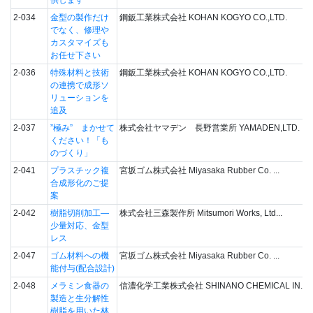
供します
2-034
金型の製作だけ
鋼鈑工業株式会社 KOHAN KOGYO CO.,LTD.
でなく、修理や
カスタマイズも
お任せ下さい
2-036
特殊材料と技術
鋼鈑工業株式会社 KOHAN KOGYO CO.,LTD.
の連携で成形ソ
リューションを
追及
2-037
”極み” まかせて
株式会社ヤマデン 長野営業所 YAMADEN,LTD.
ください！「も
のづくり」
2-041
プラスチック複
宮坂ゴム株式会社 Miyasaka Rubber Co. ...
合成形化のご提
案
2-042
樹脂切削加工―
株式会社三森製作所 Mitsumori Works, Ltd...
少量対応、金型
レス
2-047
ゴム材料への機
宮坂ゴム株式会社 Miyasaka Rubber Co. ...
能付与(配合設計)
2-048
メラミン食器の
信濃化学工業株式会社 SHINANO CHEMICAL IN...
製造と生分解性
樹脂を用いた林