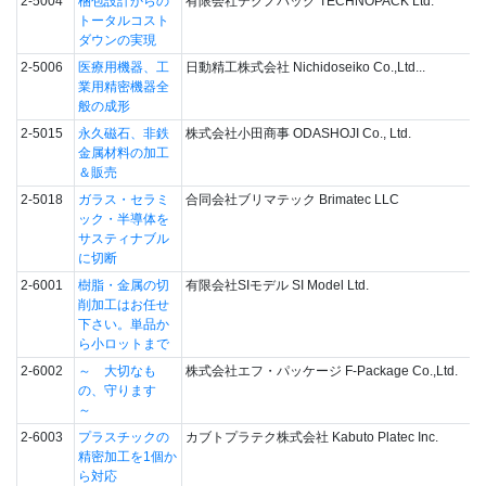
2-5004
梱包設計からの
有限会社テクノパック TECHNOPACK Ltd.
トータルコスト
ダウンの実現
2-5006
医療用機器、工
日動精工株式会社 Nichidoseiko Co.,Ltd...
業用精密機器全
般の成形
2-5015
永久磁石、非鉄
株式会社小田商事 ODASHOJI Co., Ltd.
金属材料の加工
＆販売
2-5018
ガラス・セラミ
合同会社ブリマテック Brimatec LLC
ック・半導体を
サスティナブル
に切断
2-6001
樹脂・金属の切
有限会社SIモデル SI Model Ltd.
削加工はお任せ
下さい。単品か
ら小ロットまで
2-6002
～ 大切なも
株式会社エフ・パッケージ F-Package Co.,Ltd.
の、守ります
～
2-6003
プラスチックの
カブトプラテク株式会社 Kabuto Platec Inc.
精密加工を1個か
ら対応