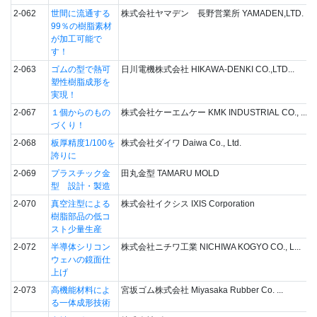
2-062
世間に流通する
株式会社ヤマデン 長野営業所 YAMADEN,LTD.
99％の樹脂素材
が加工可能で
す！
2-063
ゴムの型で熱可
日川電機株式会社 HIKAWA-DENKI CO.,LTD...
塑性樹脂成形を
実現！
2-067
１個からのもの
株式会社ケーエムケー KMK INDUSTRIAL CO., ...
づくり！
2-068
板厚精度1/100を
株式会社ダイワ Daiwa Co., Ltd.
誇りに
2-069
プラスチック金
田丸金型 TAMARU MOLD
型 設計・製造
2-070
真空注型による
株式会社イクシス IXIS Corporation
樹脂部品の低コ
スト少量生産
2-072
半導体シリコン
株式会社ニチワ工業 NICHIWA KOGYO CO., L...
ウェハの鏡面仕
上げ
2-073
高機能材料によ
宮坂ゴム株式会社 Miyasaka Rubber Co. ...
る一体成形技術