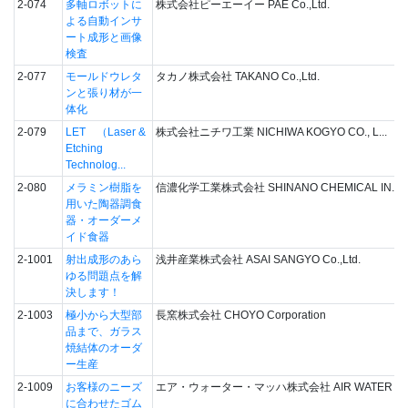
2-074
多軸ロボットに
株式会社ピーエーイー PAE Co.,Ltd.
よる自動インサ
ート成形と画像
検査
2-077
モールドウレタ
タカノ株式会社 TAKANO Co.,Ltd.
ンと張り材が一
体化
2-079
LET （Laser &
株式会社ニチワ工業 NICHIWA KOGYO CO., L...
Etching
Technolog...
2-080
メラミン樹脂を
信濃化学工業株式会社 SHINANO CHEMICAL IN...
用いた陶器調食
器・オーダーメ
イド食器
2-1001
射出成形のあら
浅井産業株式会社 ASAI SANGYO Co.,Ltd.
ゆる問題点を解
決します！
2-1003
極小から大型部
長窯株式会社 CHOYO Corporation
品まで、ガラス
焼結体のオーダ
ー生産
2-1009
お客様のニーズ
エア・ウォーター・マッハ株式会社 AIR WATER MAC
に合わせたゴム