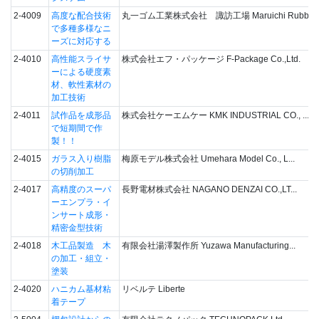
2-4009
高度な配合技術
丸一ゴム工業株式会社 諏訪工場 Maruichi Rubber In
で多種多様なニ
ーズに対応する
2-4010
高性能スライサ
株式会社エフ・パッケージ F-Package Co.,Ltd.
ーによる硬度素
材、軟性素材の
加工技術
2-4011
試作品を成形品
株式会社ケーエムケー KMK INDUSTRIAL CO., ...
で短期間で作
製！！
2-4015
ガラス入り樹脂
梅原モデル株式会社 Umehara Model Co., L...
の切削加工
2-4017
高精度のスーパ
長野電材株式会社 NAGANO DENZAI CO.,LT...
ーエンプラ・イ
ンサート成形・
精密金型技術
2-4018
木工品製造 木
有限会社湯澤製作所 Yuzawa Manufacturing...
の加工・組立・
塗装
2-4020
ハニカム基材粘
リベルテ Liberte
着テープ