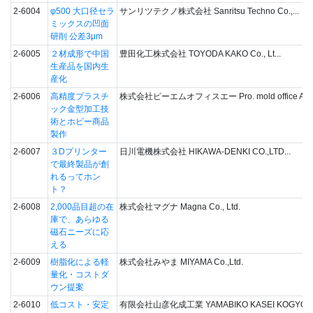
2-6004
φ500 大口径セラ
サンリツテクノ株式会社 Sanritsu Techno Co.,...
ミックスの凹面
研削 公差3μm
2-6005
２材成形で中国
豊田化工株式会社 TOYODA KAKO Co., Lt...
生産品を国内生
産化
2-6006
高精度プラスチ
株式会社ピーエムオフィスエー Pro. mold office A C.
ック金型加工技
術とホビー商品
製作
2-6007
３Dプリンター
日川電機株式会社 HIKAWA-DENKI CO.,LTD...
で最終製品が創
れるってホン
ト？
2-6008
2,000品目超の在
株式会社マグナ Magna Co., Ltd.
庫で、あらゆる
磁石ニーズに応
える
2-6009
樹脂化による軽
株式会社みやま MIYAMA Co.,Ltd.
量化・コストダ
ウン提案
2-6010
低コスト・安定
有限会社山彦化成工業 YAMABIKO KASEI KOGYO...