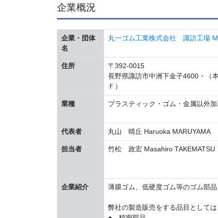
企業概況
企業・団体
丸一ゴム工業株式会社 諏訪工場 Maruichi R
名
住所
〒392-0015
長野県諏訪市中洲下金子4600・（本社
Ｆ）
業種
プラスティック・ゴム・金属以外加
代表者
丸山 晴丘 Haruoka MARUYAMA
担当者
竹松 政宏 Masahiro TAKEMATSU
企業紹介
薄膜ゴム、低硬度ゴム等のゴム部品
弊社の製造販売をする品目としては
● 精密部品