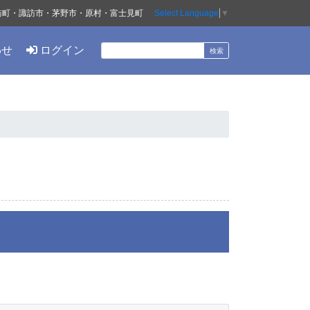
訪町・諏訪市・茅野市・原村・富士見町
Select Language
▼
わせ
ログイン