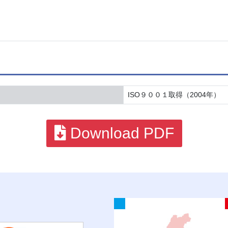
ISO９００１取得（2004年）
Download PDF