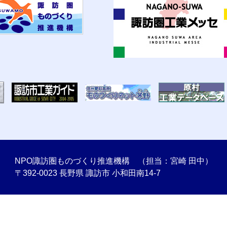
NPO諏訪圏ものづくり推進機構 （担当：宮崎 田中）
〒392-0023 長野県 諏訪市 小和田南14-7