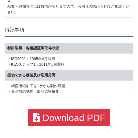
す。
品質・納期管理には自信がありますので、お困りの際にもぜひご相談くだ
さい。
特記事項
特許取得・各種認証等取得状況
・ISO9001：2005年4月取得
・KESステップ1：2011年6月取得
提供できる価値及び応用分野
・精密機械加工を1ケから製作可能
・量産前の試作・部品の軽量化
Download PDF