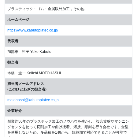
プラスティック・ゴム・金属以外加工，その他
ホームページ
https://www.kabutoplatec.co.jp/
代表者
加部東 裕子 Yuko Kabuto
担当者
本橋 圭一 Keiichi MOTOHASHI
担当者メールアドレス
(このひとわざの担当者)
motohashi@kabutoplatec.co.jp
企業紹介
創業約50年のプラスチック加工のノウハウを生かし、複合旋盤やマシニン
グセンタを使って切削加工や曲げ接着、溶接、彫刻を行う会社です。金型
を使用しないため、多品種を1個から、短納期で対応できることが可能で