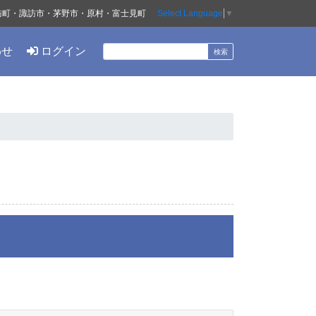
訪町・諏訪市・茅野市・原村・富士見町
Select Language
▼
わせ
ログイン