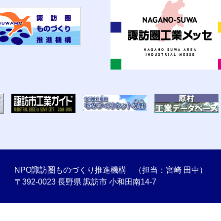
NPO諏訪圏ものづくり推進機構 （担当：宮崎 田中）
〒392-0023 長野県 諏訪市 小和田南14-7