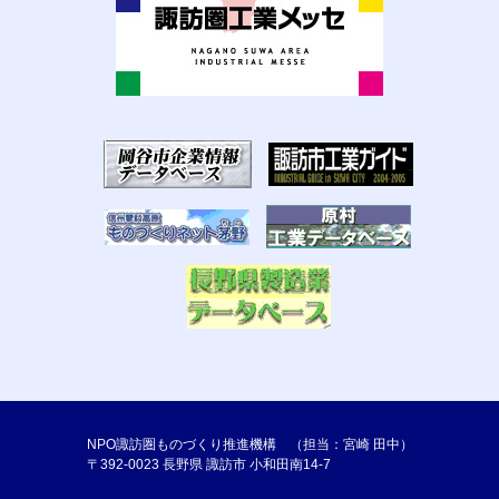
NPO諏訪圏ものづくり推進機構 （担当：宮崎 田中）
〒392-0023 長野県 諏訪市 小和田南14-7