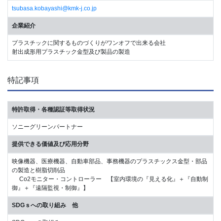
tsubasa.kobayashi@kmk-j.co.jp
企業紹介
プラスチックに関するものづくりがワンオフで出来る会社
射出成形用プラスチック金型及び製品の製造
特記事項
特許取得・各種認証等取得状況
ソニーグリーンパートナー
提供できる価値及び応用分野
映像機器、医療機器、自動車部品、事務機器のプラスチックス金型・部品
の製造と樹脂切削品
Co2モニター・コントローラー 【室内環境の『見える化』＋『自動制
御』＋『遠隔監視・制御』】
SDGｓへの取り組み 他