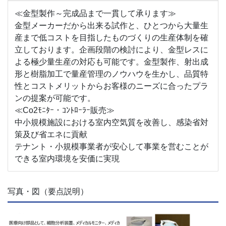
≪金型製作～完成品まで一貫して承ります≫
金型メーカーだから出来る試作と、ひとつから大量生
産まで低コストを目指したものづくりの生産体制を確
立しております。企画段階の検討により、金型レスに
よる極少量生産の対応も可能です。金型製作、射出成
形と樹脂加工で量産管理のノウハウを生かし、品質特
性とコストメリットからお客様のニーズに合ったプラ
ンの提案が可能です。
≪Co2ﾓﾆﾀｰ・ｺﾝﾄﾛｰﾗｰ販売≫
中小規模施設における室内空気質を改善し、感染省対
策及び省エネに貢献
テナント・小規模事業者が安心して事業を営むことが
できる室内環境を安価に実現
写真・図（要点説明）