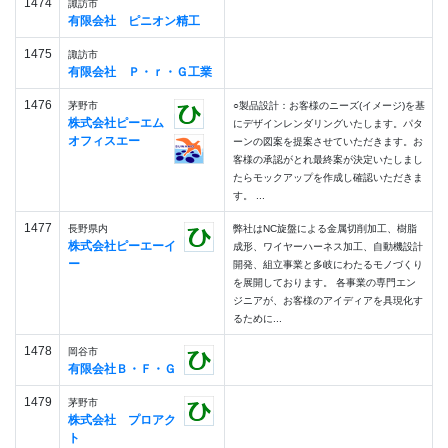
1474
諏訪市
有限会社 ピニオン精工
1475
諏訪市
有限会社 Ｐ・ｒ・Ｇ工業
1476
茅野市
○製品設計：お客様のニーズ(イメージ)を基
株式会社ピーエム
にデザインレンダリングいたします。パタ
オフィスエー
ーンの図案を提案させていただきます。お
客様の承認がとれ最終案が決定いたしまし
たらモックアップを作成し確認いただきま
す。 ...
1477
長野県内
弊社はNC旋盤による金属切削加工、樹脂
株式会社ピーエーイ
成形、ワイヤーハーネス加工、自動機設計
ー
開発、組立事業と多岐にわたるモノづくり
を展開しております。 各事業の専門エン
ジニアが、お客様のアイディアを具現化す
るために...
1478
岡谷市
有限会社Ｂ・Ｆ・Ｇ
1479
茅野市
株式会社 プロアク
ト