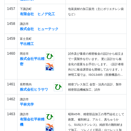
1457
下諏訪町
包装資材の加工販売（主にポリエチレン袋
有限会社 ヒノデ化工
など）
1458
諏訪市
株式会社 ヒューテック
1459
富士見町
平出精工
1460
岡谷市
試作及び量産の精密板金の設計から組立ま
株式会社平出精
で一貫製作を行います。 更に設計から板
密
金化の提案をお手伝いします。（設計者様
向けに板金講習会も開催しております。）
神明工場では、ISO13485（医療機器の...
1461
長野県内
精密プレス加工 金型・治具の設計、製作
株式会社ヒラサワ
精密部品機械加工、試作
1462
諏訪市
平林光学
1463
諏訪市
昭和45年、精密部品加工の専門会社として
有限会社平林精
創業。 被削材は、アルミ、真ちゅうか
機
ら、SUS(ステンレス)、純鉄等の難削材ま
で加工。 ソレノイド部品・ローレット加