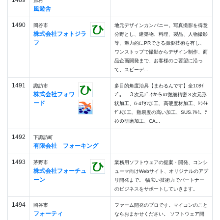
1489
原村
風遊舎
1490
岡谷市
地元デザインカンパニー。写真撮影を得意
株式会社フォトジラ
分野とし、建築物、料理、製品、人物撮影
フ
等、魅力的にPRできる撮影技術を有し、
ワンストップで撮影からデザイン制作、商
品企画開発まで、お客様のご要望に沿っ
て、スピーデ...
1491
諏訪市
多目的角度治具【まわるんです】全10ﾀｲ
株式会社フォワ
ﾌﾟ。 ３次元ﾃﾞ-ﾀからの微細精密３次元形
ード
状加工、6-4ﾁﾀﾝ加工、高硬度材加工、ﾄﾗｲﾓ
ﾃﾞﾙ加工、難易度の高い加工、SUS.ｱﾙﾐ、ﾁ
ﾀﾝの研磨加工、CA...
1492
下諏訪町
有限会社 フォーキング
1493
茅野市
業務用ソフトウェアの提案・開発、コンシ
株式会社フォーチュ
ューマ向けWebサイト、オリジナルのアプ
ーン
リ開発まで。 幅広い技術力でパートナー
のビジネスをサポートしていきます。
1494
岡谷市
ファーム開発のプロです。マイコンのこと
フォーティ
ならおまかせください。 ソフトウェア開