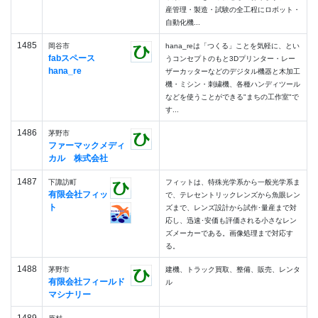
産管理・製造・試験の全工程にロボット・
自動化機...
1485
岡谷市
hana_reは「つくる」ことを気軽に、とい
fabスペース
うコンセプトのもと3Dプリンター・レー
hana_re
ザーカッターなどのデジタル機器と木加工
機・ミシン・刺繍機、各種ハンディツール
などを使うことができる"まちの工作室"で
す...
1486
茅野市
ファーマックメディ
カル 株式会社
1487
下諏訪町
フィットは、特殊光学系から一般光学系ま
有限会社フィッ
で、テレセントリックレンズから魚眼レン
ト
ズまで、レンズ設計から試作･量産まで対
応し、迅速･安価も評価される小さなレン
ズメーカーである。画像処理まで対応す
る。
1488
茅野市
建機、トラック買取、整備、販売、レンタ
有限会社フィールド
ル
マシナリー