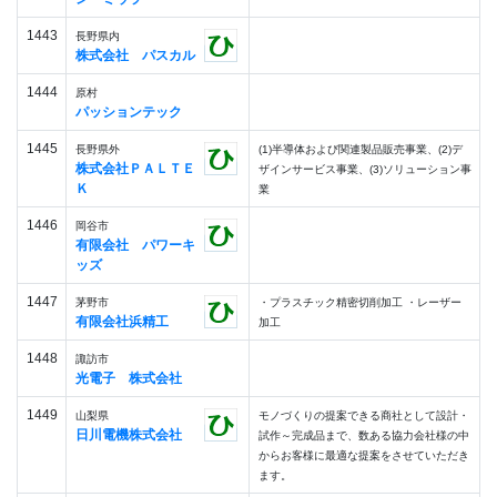
1443
長野県内
株式会社 パスカル
1444
原村
パッションテック
1445
長野県外
(1)半導体および関連製品販売事業、(2)デ
株式会社ＰＡＬＴＥ
ザインサービス事業、(3)ソリューション事
Ｋ
業
1446
岡谷市
有限会社 パワーキ
ッズ
1447
茅野市
・プラスチック精密切削加工 ・レーザー
有限会社浜精工
加工
1448
諏訪市
光電子 株式会社
1449
山梨県
モノづくりの提案できる商社として設計・
日川電機株式会社
試作～完成品まで、数ある協力会社様の中
からお客様に最適な提案をさせていただき
ます。