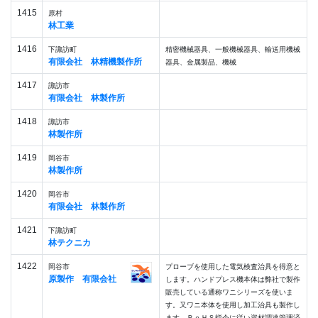
1415
原村
林工業
1416
下諏訪町
精密機械器具、一般機械器具、輸送用機械
有限会社 林精機製作所
器具、金属製品、機械
1417
諏訪市
有限会社 林製作所
1418
諏訪市
林製作所
1419
岡谷市
林製作所
1420
岡谷市
有限会社 林製作所
1421
下諏訪町
林テクニカ
1422
岡谷市
プローブを使用した電気検査治具を得意と
原製作 有限会社
します。ハンドプレス機本体は弊社で製作
販売している通称ワニシリーズを使いま
す。又ワニ本体を使用し加工治具も製作し
ます。ＲｏＨＳ指令に従い資材調達管理済