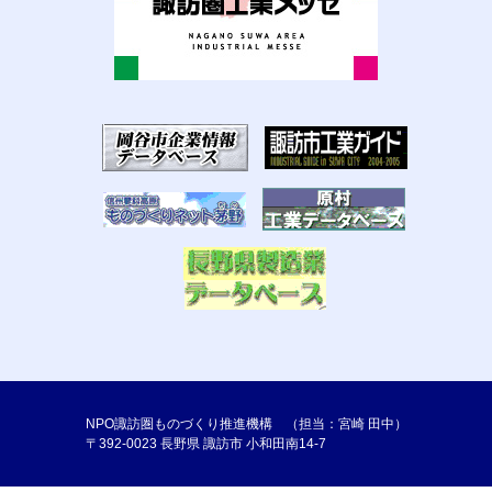
NPO諏訪圏ものづくり推進機構 （担当：宮崎 田中）
〒392-0023 長野県 諏訪市 小和田南14-7