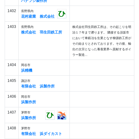
ハナフジ製作所
1402
長野県内
花村産業 株式会社
1403
長野県内
株式会社羽生田鉄工所は、その起こりを明
株式会社 羽生田鉄工所
治１７年まで遡ります。 隣接する須坂市
において車鍛冶を生業となす柳源鉄工所が
その始まりとされております。その後、輸
出の太宗となった養蚕業界へ貢献するボイ
ラー製造...
1404
岡谷市
浜精機
1405
諏訪市
有限会社 浜製作所
1406
岡谷市
浜製作所
1407
茅野市
浜製作所
1408
茅野市
有限会社 浜ダイカスト