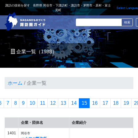
諏訪の技術を探す 長野県 岡谷市・下諏訪町・諏訪市・茅野市・原村・富士
Select Langua
見町
企業一覧（1988）
ホーム
企業一覧
6
7
8
9
10
11
12
13
14
15
16
17
18
19
2
企業・団体名
企業紹介
1401
岡谷市