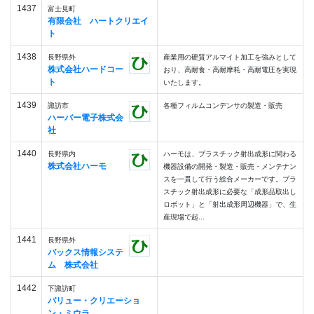
1437
富士見町
有限会社 ハートクリエイ
ト
1438
長野県外
産業用の硬質アルマイト加工を強みとして
株式会社ハードコー
おり、高耐食・高耐摩耗・高耐電圧を実現
ト
いたします。
1439
諏訪市
各種フィルムコンデンサの製造・販売
ハーバー電子株式会
社
1440
長野県内
ハーモは、プラスチック射出成形に関わる
株式会社ハーモ
機器設備の開発・製造・販売・メンテナン
スを一貫して行う総合メーカーです。プラ
スチック射出成形に必要な「成形品取出し
ロボット」と「射出成形周辺機器」で、生
産現場で起...
1441
長野県外
バックス情報システ
ム 株式会社
1442
下諏訪町
バリュー・クリエーショ
ン・ミウラ