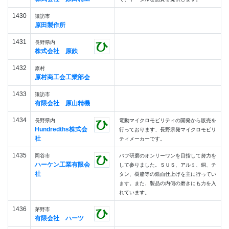
1430
諏訪市
原田製作所
1431
長野県内
株式会社 原鉄
1432
原村
原村商工会工業部会
1433
諏訪市
有限会社 原山精機
1434
長野県内
電動マイクロモビリティの開発から販売を
Hundredths株式会
行っております、長野県発マイクロモビリ
社
ティメーカーです。
1435
岡谷市
バフ研磨のオンリーワンを目指して努力を
ハーケン工業有限会
して参りました。ＳＵＳ、アルミ、銅、チ
社
タン、樹脂等の鏡面仕上げを主に行ってい
ます。また、製品の内側の磨きにも力を入
れています。
1436
茅野市
有限会社 ハーツ