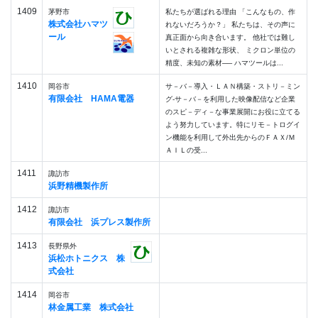
1409
茅野市
私たちが選ばれる理由 「こんなもの、作
株式会社ハマツ
れないだろうか？」 私たちは、その声に
ール
真正面から向き合います。 他社では難し
いとされる複雑な形状、 ミクロン単位の
精度、未知の素材── ハマツールは...
1410
岡谷市
サ－バ－導入・ＬＡＮ構築・ストリ－ミン
有限会社 HAMA電器
グ-サ－バ－を利用した映像配信など企業
のスピ－ディ－な事業展開にお役に立てる
よう努力しています。特にリモ－トログイ
ン機能を利用して外出先からのＦＡＸ/Ｍ
ＡＩＬの受...
1411
諏訪市
浜野精機製作所
1412
諏訪市
有限会社 浜プレス製作所
1413
長野県外
浜松ホトニクス 株
式会社
1414
岡谷市
林金属工業 株式会社