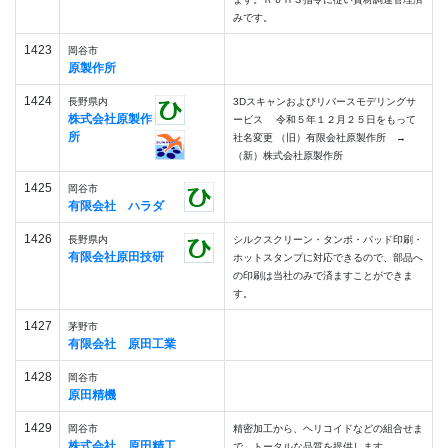
みです。
1423
岡谷市
原製作所
1424
長野県内
3Dスキャンおよびリバースモデリングサ
株式会社原製作
ービス 令和５年１２月２５日をもって
所
社名変更 （旧）有限会社原製作所 →
（新）株式会社原製作所
1425
岡谷市
有限会社 ハラダ
1426
長野県内
シルクスクリーン・タンポ・パッド印刷・
有限会社原田技研
ホットスタンプに対応できるので、部品へ
の印刷は当社のみで済ますことができま
す。
1427
茅野市
有限会社 原田工業
1428
岡谷市
原田精機
1429
岡谷市
精密加工から、ヘリコイドなどの組合せま
株式会社 原田精工
で、トータルな品質を提供します。