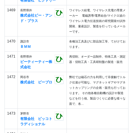
有限会社 ビクトリー
1469
長野県外
ワイヤレス給電、ワイヤレス充電の専業メ
株式会社ビー・アン
ーカー 電磁誘導/電界結合/マイクロ波の
ド・プラス
ワイヤレス電力伝送技術の研究開発や試作
開発、量産設計、製造を行っているメーカ
ーです。
1470
諏訪市
各種治工具及びに部品加工等、てがけてお
ＢＭＭ
ります。
1471
長野県外
再切削、オーダー品制作、特殊工具・測定
ビーティーティー株
器・切削工具・工具研削盤の製造・販売
式会社
1472
岡谷市
弊社では磁石の力を利用して非接触でトル
株式会社 ビープロ
ク伝達が可能な、マグネットギアやマグネ
ットカップリングの企画・販売も行ってお
ります。 その他各種自動機の設計や製造
などを行う他、製品づくりに必要な様々な
面で、各...
1473
茅野市
有限会社 ピッコト
ラディショナル