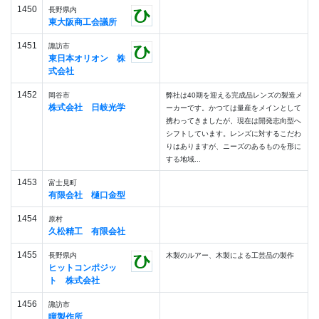
1450
長野県内
東大阪商工会議所
1451
諏訪市
東日本オリオン 株
式会社
1452
岡谷市
弊社は40期を迎える完成品レンズの製造メ
株式会社 日岐光学
ーカーです。かつては量産をメインとして
携わってきましたが、現在は開発志向型へ
シフトしています。レンズに対するこだわ
りはありますが、ニーズのあるものを形に
する地域...
1453
富士見町
有限会社 樋口金型
1454
原村
久松精工 有限会社
1455
長野県内
木製のルアー、木製による工芸品の製作
ヒットコンポジッ
ト 株式会社
1456
諏訪市
瞳製作所