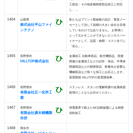
工部品・その他多種精密部品加工に対応
し、...
1464
山梨県
私たちはプリント配線板の設計・製造メー
株式会社平山ファイ
カーとして決して規模の大きい会社を目指
ンテクノ
しているわけではありません。 お客様に
とって欠かすことができないビジネスパー
トナーとして、品質・納期・コスト全てに
「安心」...
1465
長野県外
金属加工 自動車部品、航空機部品、医療
HILLTOP株式会社
関連の金属加工などの試作・単品、半導体
関連部品などの精密部品、軽量化が必要な
機械部品など様々な加工にお応えします。
装置開発 HILLTOPの装置開発事...
1466
長野県外
ステンレス、チタンの電解研磨や金属表面
有限会社広一化学工
処理のことならお任せください。
業
1467
長野県外
弱電業界で鍛えたNC自動旋盤による精密
有限会社廣木精機製
切削加工
作所
1468
岡谷市