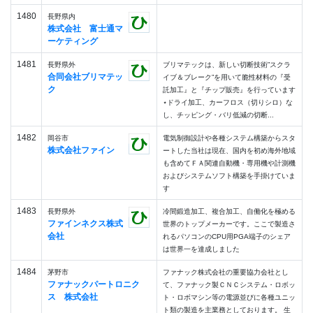
1480
長野県内
株式会社 富士通マ
ーケティング
1481
長野県外
​​​​​​​ブリマテックは、新しい切断技術”スクラ
合同会社ブリマテッ
イブ＆ブレーク”を用いて脆性材料の『受
ク
託加工』と『チップ販売』を行っています
⋆ドライ加工、カーフロス（切りシロ）な
し、チッピング・バリ低減の切断...
1482
岡谷市
電気制御設計や各種システム構築からスタ
株式会社ファイン
ートした当社は現在、国内を初め海外地域
も含めてＦＡ関連自動機・専用機や計測機
およびシステムソフト構築を手掛けていま
す
1483
長野県外
冷間鍛造加工、複合加工、自働化を極める
ファインネクス株式
世界のトップメーカーです。ここで製造さ
会社
れるパソコンのCPU用PGA端子のシェア
は世界一を達成しました
1484
茅野市
ファナック株式会社の重要協力会社とし
ファナックパートロニク
て、ファナック製ＣＮＣシステム・ロボッ
ス 株式会社
ト・ロボマシン等の電源並びに各種ユニッ
ト類の製造を主業務としております。 生