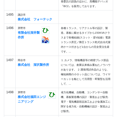
発委託の請負のほかに、高機能デバッガ
『BC2』を販売しております。
1495
諏訪市
株式会社 フォーテック
1496
茅野市
各種トランス、リアクトル等の設計、製
有限会社深井製
造。基板に載せるタイプから150KVAクラ
作所
スまで各種結線(スコット・逆V結線）電源
トランス昇圧／降圧トランス乾式自冷式屋
内ケース付きなど1台からの完全受注生産
です。...
1497
岡谷市
１.カメラ、情報機器等の精密プレス部品
株式会社 深沢製作所
については、創業以来積み重ねたノウハウ
があります。 ２.開発用試作品のような、
極短納期の小ロット品については、ワイヤ
ーカットを軸として汎用型・即製型を活用
して、...
1498
茅野市
省力化機械、自動機、コンデンサー自動
株式会社福田エンジ
機、基板製造機の設計・製造および販売.
ニアリング
電子・電気機器部品加工および金属加工に
関する省力化・自動機械の設計・製造およ
び販売。