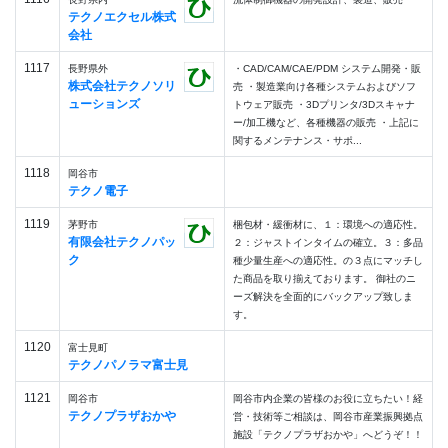
テクノエクセル株式
会社
1117
長野県外
・CAD/CAM/CAE/PDM システム開発・販
株式会社テクノソリ
売 ・製造業向け各種システムおよびソフ
ューションズ
トウェア販売 ・3Dプリンタ/3Dスキャナ
ー/加工機など、各種機器の販売 ・上記に
関するメンテナンス・サポ...
1118
岡谷市
テクノ電子
1119
茅野市
梱包材・緩衝材に、１：環境への適応性。
有限会社テクノパッ
２：ジャストインタイムの確立。３：多品
ク
種少量生産への適応性。の３点にマッチし
た商品を取り揃えております。 御社のニ
ーズ解決を全面的にバックアップ致しま
す。
1120
富士見町
テクノパノラマ富士見
1121
岡谷市
岡谷市内企業の皆様のお役に立ちたい！経
テクノプラザおかや
営・技術等ご相談は、岡谷市産業振興拠点
施設「テクノプラザおかや」へどうぞ！！