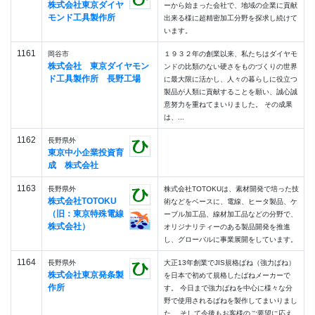
株式会社東京ダイヤ
ーから始まった会社で、地域の企業に貢献
モンド工具製作所
出来る様に超精密加工分野を探求し続けて
います。
1161
岡谷市
１９３２年の創業以来、私たちはダイヤモ
株式会社 東京ダイヤモン
ンドの比類のない硬さをものづくりの世界
ド工具製作所 長野工場
に最大限に活かし、人々の暮らしに役立つ
製品が人類に貢献することを願い、誠心誠
意努力を重ねてまいりました。 その成果
は、...
1162
長野県外
東京中小企業投資育
成 株式会社
1163
長野県外
株式会社TOTOKUは、素材開発で培った技
株式会社TOTOKU
術などをベースに、電線、ヒータ製品、ケ
（旧：東京特殊電線
ーブル加工品、線材加工品などの分野で、
株式会社）
オリジナリティーのある製品開発を推進
し、グローバルに事業展開をしています。
1164
長野県外
大正13年創業でJIS規格ばね（強力ばね）
株式会社東京発条製
を日本で初めて規格したばねメーカーで
作所
す。 今日まで強力ばねを中心に様々な分
野で使用されるばねを製作してまいりまし
た。 そして今後もお客様のご要望に応え