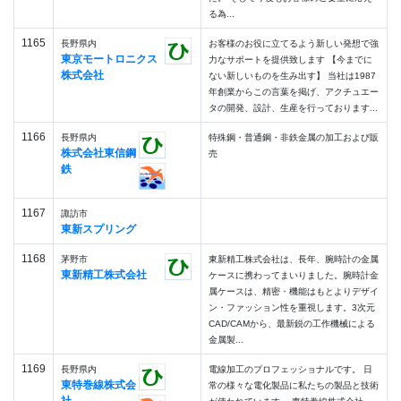
る為...
1165
長野県内
お客様のお役に立てるよう新しい発想で強
東京モートロニクス
力なサポートを提供致します 【今までに
株式会社
ない新しいものを生み出す】 当社は1987
年創業からこの言葉を掲げ、アクチュエー
タの開発、設計、生産を行っております...
1166
長野県内
特殊鋼・普通鋼・非鉄金属の加工および販
株式会社東信鋼
売
鉄
1167
諏訪市
東新スプリング
1168
茅野市
東新精工株式会社は、長年、腕時計の金属
東新精工株式会社
ケースに携わってまいりました。腕時計金
属ケースは、精密・機能はもとよりデザイ
ン・ファッション性を重視します。3次元
CAD/CAMから、最新鋭の工作機械による
金属製...
1169
長野県内
電線加工のプロフェッショナルです。 日
東特巻線株式会
常の様々な電化製品に私たちの製品と技術