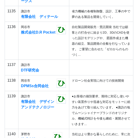
ークス
1135
諏訪市
省力機械の各種制御盤、設計、工事の中で
有限会社 ディテール
夢のある製品を開発していく。
1136
岡谷市
自社製品開発販売・受託開発 当社では顧
株式会社D.R Pocket
客との打合せに始まり2D、3DのCADを使
った設計モデリングや、 図面作成また機
器の組立、製品開発の全般を行なっていま
す。 ご要望に合わせた「ゼロからのもの
づく...
1137
諏訪市
DTF研究会
1138
岡谷市
ドローン社会実現に向けての技術開発
DPMSs合同会社
1139
諏訪市
●お客様の個別要求、期待に対応し使いや
有限会社 デザイン
すい装置作りや迅速な対応をモットーに総
アンドテクノロジー
力をあげて取り組んでいます。 ●諏訪の地
でムーンシャイナーブランドのオリジナ
ル、機械式時計を今後も継続・展開させて
いきます...
1140
茅野市
当社はより豊かな暮らしのために、常に次