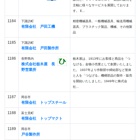
主軸に様々なサービスを展開しておりま
す。 E...
1184
下諏訪町
精密機械器具、一般機械器具、輸送用機械
有限会社 戸田工機
器具、プラスチック製品、機械、その他製
品
1185
下諏訪町
有限会社 戸田製作所
1186
長野県内
栃木屋は、1913年にお客様と商品を「つ
株式会社栃木屋 長
なげる」金物小売業として創業いたしまし
野営業所
た。 1937年より作動部や締結部など筐体
と人を「つなげる」機構部品の製作・販売
を開始いたしました。1949年に株式会
社...
1187
岡谷市
有限会社 トップスチール
1188
富士見町
有限会社 トップマクト
1189
岡谷市
戸谷製作所