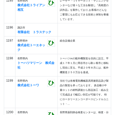
1195
長野県内
レーザー・ワイヤーカット・マシニングセ
株式会社トライアン
ンターなど様々な工法を駆使し『高精度の
相互
試作品』を製作しており,お客様のどんな
ご要望にもお応えできる技術と体制を整備
しています。
1196
諏訪市
有限会社 トラステック
1197
長野県外
総合設備企業
株式会社トーエネッ
ク
1198
長野県内
トーハツ㈱の船外機製造を目的に設立。平
トーハツマリーン 株式会
成１７年１月に岡谷市から駒ヶ根市に移転
社
し現在に至る。平成２０年８月には、船外
機製造２５０万台を達成。
1199
長野県内
当社では各種電気機械器具関連部品及び製
株式会社トーワ
品の製造を承っております。 多品種小中
量ロットの材料調達から部品加工・組み立
て完成品まで幅広い対応が可能です。 特
にロータリーエンコーダースピンドルユニ
ット・...
1200
長野県内
長野県薬剤師会検査センターは、検査・分