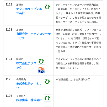
1122
茅野市
テクノホライゾングループの事業内容は
テクノホライゾン株
「映像＆IT」と「ロボティクス」に区分さ
式会社
れます。 映像＆ＩＴ事業 映像機器、IT機
器・サービス、これらを組み合わせた各種
製品・サービス・ソリューションの提...
1123
茅野市
弊社では機構系，電装系，ソフトウェアの
有限会社 テクノロジーサ
構想から開発，設計，製作まで社内で行っ
ービス
ています。 社内で開発、設計をすべて行
っているため、トラブル発生時や不具合発
生時にスムーズな対応が可能です。お客様
には迅速...
1124
岡谷市
ダイヤルゲージ及びその応用機器を中心に
株式会社テクロ
信頼性のある精密測定機器を開発し、製
ック
造・販売しています。
1125
長野県内
NC自動旋盤による金属切削加工
株式会社テク・ミサ
ワ
1126
長野県外
鉄原実業 株式会社