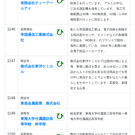
有限会社ティーアー
削加工を行っています。 アルミが中心。
ルアイ
三次元測定機を保有しています。 加工可
能範囲は30角～300角程度。10個～1,000
個程度のロットに対応します。
1146
長野県外
私たち帝国通信工業は、電子回路を制御す
帝国通信工業株式会
る抵抗器やセンサ、スイッチなどの各種電
社
子部品を「NOBLE」のブランドで国内・
海外に展開している、1944 年に創業の総
合電子部品メーカーです。
1147
岡谷市
株式会社東洋ケミカルでは国内の他にも上
株式会社東洋ケミカ
海、香港に拠点を置き、あらゆるレンズ製
ル
品から人々の生活を彩る生活用品までを世
の中に発信することでより豊かな人々の暮
らしをサポートしています。高度化・多様
化するお客...
1148
岡谷市
東亜金属産業 株式会社
1149
茅野市
校名変更：東海大学付属第三高等学校⇒東
東海大学付属諏訪高
海大学付属諏訪高等学校
等学校 科学部
1150
長野県外
弊社は自動車部品メーカとして自社内で冷