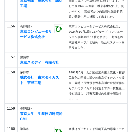
東京光電 株式会社 諏訪
開発に成功した1948年 に始まります。 そ
工場
して翌1949 年創業。以来半世紀以上、使
いやすく、 安価でかつ高性能な光分析装
置の開発生産に挑戦して来ました。 ...
1156
長野県外
東京コンピュータサービス株式会社は、
東京コンピュータサ
2024年10月1日TCSグループ ITソリュー
ービス株式会社
ション事業会社 11社と合併し、商号を株
式会社マーブルと改め、新たなスタートを
切りました。
1157
諏訪市
東京スタディ 有限会社
1158
茅野市
1961年6月、わが国産業の重工業化・精密
株式会社 東京ダイカス
工業化の国策に沿い㈱東京ダイカストを設
ト 茅野工場
立。同時に長野県茅野市宮川に金型製作か
らアルミダイカスト鋳造までの一貫生産工
場を建設し、精密素形材の生産を開始す
る。 ...
1159
長野県外
東京大学 生産技術研究所
CMI
1160
諏訪市
当社はダイヤモンド切削工具の専業メーカ