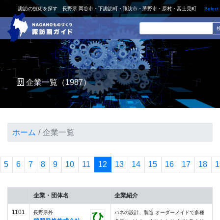
諏訪の技術を探す 長野県 岡谷市・下諏訪町・諏訪市・茅野市・原村・富士見町
Select
企業一覧（1987）
ホーム
企業一覧
5
6
7
8
9
10
11
12
13
14
15
16
17
18
1
企業・団体名
企業紹介
1101
長野県外
バネの設計、製造 オーダーメイドで多種