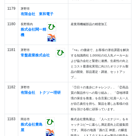
1179
茅野市
有限会社 東和電子
1180
長野県内
産業用機械部品の精密加工
株式会社鬨一精
機
1181
茅野市
『+α』の価値で、お客様の潜在課題を解決
常盤産業株式会社
する知識商社 1,000社の仕入先メーカーお
よび協力会社と緊密に連携。生産性の向上
とコスト最適化実現に向けたオリジナル製
品の開発、部品選定・調達、セットアッ
プ...
1182
茅野市
「①日々の進歩にチャレンジ」、「②高品
有限会社 トクソー理研
質の製品作りへの取り組み」、「③地球環
境の保全を推進」を合言葉に社員一人一人
が自己責任を持ち、製品を通しお客様の信
頼を頂ける様に頑張っています。
1183
岡谷市
株式会社豊島屋は、「人へエナジー」をキ
株式会社豊島
ャッチコピーに暮らし満足度向上応援集団
屋
です。 岡谷の地酒「酒の王 神渡」の醸造
販売と、ＪＸＴＧエネルギー製品の販売を