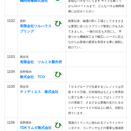
鶴岡発條株式会社
多様なバネをつくります サイズも数ミリ
から10メートルまで、どんなバネも鶴岡発
條にお任せください
1102
原村
創業以来、融通の利く工場としてさまざま
有限会社ツルハラス
な要望に合ったスプリング製造に力を入れ
プリング
てきました。 一個の注文も大切にし、手
造りから機械加工まで幅広いニーズに応え
ながらお客様の要望を実現する事に挑戦し
続けてい...
1103
岡谷市
有限会社 ツルミネ製作所
1104
長野県内
株式会社 TCO
1105
岡谷市
ＴＤＳグループで生産するソレノイドは月
ティディエス 株式会社
産４５０万個。日本国内はもとより世界的
に見ても単一メーカーとしてはトップクラ
スの実績で、さまざまな業種の名だたるセ
ットメーカー３００社以上に納入、信頼を
得ています...
1106
長野県外
電源のトランスに使われるフェライトやイ
TDKラムダ株式会社
ンダクタ、コンデンサなどの重要な構成部