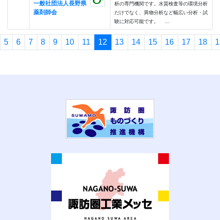
一般社団法人長野県
析の専門機関です。水質検査等の環境分析
薬剤師会
だけでなく、異物分析など幅広い分析・試
験に対応可能です。 ...
5
6
7
8
9
10
11
12
13
14
15
16
17
18
1