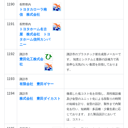
1190
長野県内
トヨタカローラ南
信 株式会社
1191
長野県内
トヨタホーム名古
屋 株式会社 トヨ
タホーム信州カンパ
ニー
1192
諏訪市
諏訪市のプラスチック射出成形メーカーで
豊田化工株式会
す。 知恵とシステムと最新の設備力で高
社
効率な元気のいい集団を目指しておりま
す。
1193
諏訪市
有限会社 豊田ギヤー
1194
諏訪市
徹底した低コスト化を目指し、高性能設備
株式会社 豊田ダイカスト
及び金型のユニット化による段取りの時間
の短縮を計り、金型の設計、製作まで内製
化を行い、短納期・多品種・少量生産に応
じております。 また製品設計において
は、コスト...