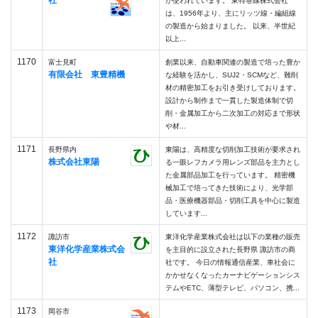
社
が使われています。 東特巻線株式会社
は、1956年より、主にリッツ線・編組線
の製造から始まりました。 以来、半世紀
以上...
1170
富士見町
創業以来、自動車関連の製造で培った豊か
有限会社 東豊精機
な経験を活かし、SUJ2・SCMなど、難削
材の精密加工をお引き受けしております。
設計から制作まで一貫した製造体制で切
削・金属加工から二次加工の対応まで形状
や材...
1171
長野県内
東陽は、高精度な切削加工技術が要求され
株式会社東陽
る一眼レフカメラ用レンズ部品を主力とし
た金属部品加工を行っています。 精密機
械加工で培ってきた技術により、光学部
品・医療機器部品・切削工具を中心に製造
しています...
1172
諏訪市
東洋化学産業株式会社は以下の業種の販売
東洋化学産業株式会
を主目的に設立された長野県 諏訪市の商
社
社です。 今日の情報通信産業、車社会に
かかせなくなったカーナビゲーションシス
テムやETC、薄型テレビ、パソコン、携...
1173
岡谷市