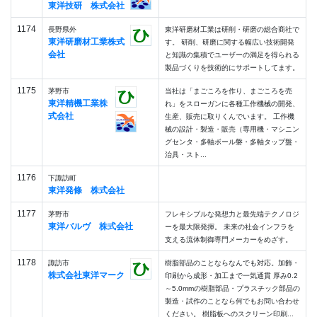
東洋技研 株式会社
1174
長野県外
東洋研磨材工業は研削・研磨の総合商社で
東洋研磨材工業株式
す。 研削、研磨に関する幅広い技術開発
会社
と知識の集積でユーザーの満足を得られる
製品づくりを技術的にサポートしてます。
1175
茅野市
当社は「まごころを作り、まごころを売
東洋精機工業株
れ」をスローガンに各種工作機械の開発、
式会社
生産、販売に取りくんでいます。 工作機
械の設計・製造・販売（専用機・マシニン
グセンタ・多軸ボール磐・多軸タップ盤・
治具・スト...
1176
下諏訪町
東洋発條 株式会社
1177
茅野市
フレキシブルな発想力と最先端テクノロジ
東洋バルヴ 株式会社
ーを最大限発揮。 未来の社会インフラを
支える流体制御専門メーカーをめざす。
1178
諏訪市
樹脂部品のことならなんでも対応。加飾・
株式会社東洋マーク
印刷から成形・加工まで一気通貫 厚み0.2
～5.0mmの樹脂部品・プラスチック部品の
製造・試作のことなら何でもお問い合わせ
ください。 樹脂板へのスクリーン印刷...