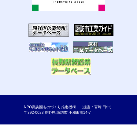
NPO諏訪圏ものづくり推進機構 （担当：宮崎 田中）
〒392-0023 長野県 諏訪市 小和田南14-7