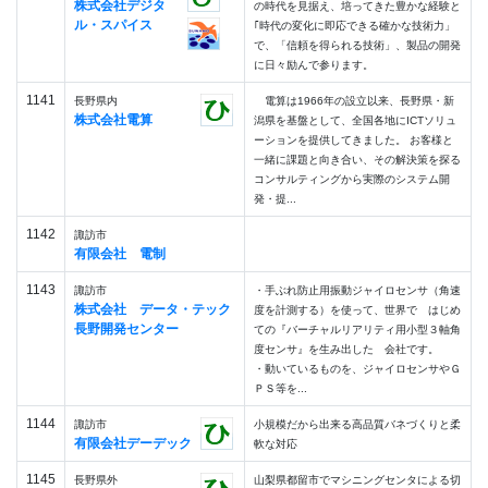
株式会社デジタ
の時代を見据え、培ってきた豊かな経験と
ル・スパイス
｢時代の変化に即応できる確かな技術力」
で、「信頼を得られる技術」、製品の開発
に日々励んで参ります。
1141
長野県内
電算は1966年の設立以来、長野県・新
株式会社電算
潟県を基盤として、全国各地にICTソリュ
ーションを提供してきました。 お客様と
一緒に課題と向き合い、その解決策を探る
コンサルティングから実際のシステム開
発・提...
1142
諏訪市
有限会社 電制
1143
諏訪市
・手ぶれ防止用振動ジャイロセンサ（角速
株式会社 データ・テック
度を計測する）を使って、世界で はじめ
長野開発センター
ての『バーチャルリアリティ用小型３軸角
度センサ』を生み出した 会社です。
・動いているものを、ジャイロセンサやＧ
ＰＳ等を...
1144
諏訪市
小規模だから出来る高品質バネづくりと柔
有限会社デーデック
軟な対応
1145
長野県外
山梨県都留市でマシニングセンタによる切