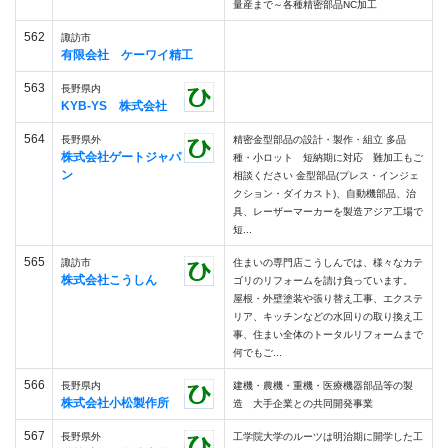
量産まで～各種精密部品NC加工
562
諏訪市
有限会社 ケーワイ精工
563
長野県内
KYB-YS 株式会社
564
長野県外
精密金型部品の設計・製作・組立 多品
株式会社ゲートジャパ
種・小ロット 短納期に対応 難加工もご
ン
相談ください 金型部品(プレス・インジェ
クション・ダイカスト)、自動機部品、治
具、レーザーマーカーを製造アジア工場で
短...
565
諏訪市
住まいの専門店こうしんでは、様々なカテ
株式会社こうしん
ゴリのリフォームを請け負っています。
屋根・外壁塗装や張り替え工事、エクステ
リア、キッチンなどの水回りの取り換え工
事、住まい全体のトータルリフォームまで
何でもご...
566
長野県内
建機・農機・重機・医療機器部品等の製
株式会社小松製作所
造 大手企業との共同開発事業
567
長野県外
工学院大学のルーツは明治期に開学した工