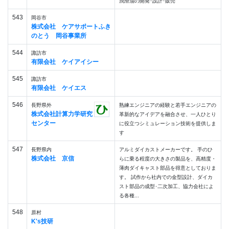
潤滑油の開発･設計･販売
543
岡谷市
株式会社 ケアサポートふき
のとう 岡谷事業所
544
諏訪市
有限会社 ケイアイシー
545
諏訪市
有限会社 ケイエス
546
長野県外
熟練エンジニアの経験と若手エンジニアの
株式会社計算力学研究
革新的なアイデアを融合させ、一人ひとり
センター
に役立つシミュレーション技術を提供しま
す
547
長野県内
アルミダイカストメーカーです。 手のひ
株式会社 京信
らに乗る程度の大きさの製品を、高精度・
薄肉ダイキャスト部品を得意としておりま
す。 試作から社内での金型設計、ダイカ
スト部品の成型･二次加工、協力会社によ
る各種...
548
原村
K's技研