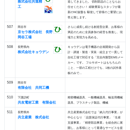
株式会社共進精
造してきました。 切削部品のことならお
工
任せください！ 経験豊富なスタッフが最
新のNC旋盤を 駆使して皆様のご要望にお
答え致します。
507
岡谷市
さらに成長し続ける創造型企業、お客様の
京セラ株式会社 長野
満足のために全員参加の経営を推進し、現
岡谷工場
場力と実現力を高める。
508
長野県内
キョウデンは電子機器の企画開発から設
株式会社キョウデン
計・調達・製造・実装・組立まで一貫して
自社工場で対応する「完全内製型EMSメー
カー」です。 フルサポートはもちろんの
こと、一部の工程だけでも、1枚の試作基
板のみで...
509
岡谷市
有限会社 共同工機
510
下諏訪町
精密機械器具、一般機械器具、輸送用機械
共友電材工業 有限会社
器具、プラスチック製品、機械
511
長野県外
共立産業株式会社では「納入代行事業」が
共立産業 株式会社
中心となり 「品質保証代行事業」「生産
支援事業」「精密部品事業」を総合的に展
開し、お客様にとって最適なサービスを提