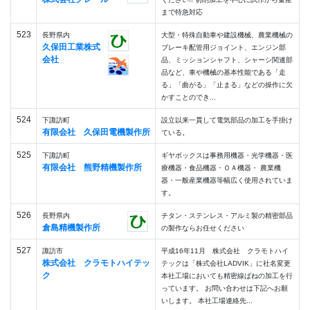
まで特急対応
523
長野県内
大型・特殊自動車や建設機械、農業機械の
久保田工業株式
ブレーキ配管用ジョイント、エンジン部
会社
品、ミッションシャフト、シャーシ関連部
品など、車や機械の基本性能である「走
る」「曲がる」「止まる」などの操作に欠
かすことのでき...
524
下諏訪町
設立以来一貫して電気部品の加工を手掛け
有限会社 久保田電機製作所
ている。
525
下諏訪町
ギヤボックスは事務用機器・光学機器・医
有限会社 熊野精機製作所
療機器・食品機器・ＯＡ機器・ 農業機
器・一般産業機器等幅広く使用されていま
す。
526
長野県内
チタン・ステンレス・アルミ製の精密部品
倉島精機製作所
の製作ならお任せください
527
諏訪市
平成16年11月 株式会社 クラモトハイ
株式会社 クラモトハイテッ
テックは「株式会社LADVIK」に社名変更
ク
本社工場においても精密線ばねの加工を行
っています。 お問い合わせは下記へお願
いします。 本社工場連絡先...