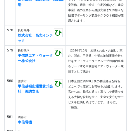
場
安設備、通信・輸送・住宅設備など、建設
事業計画の立案から建設完成までの様々な
段階でボーリング装置やグラウト機器が使
用されます...
578
長野県外
株式会社 高志インテ
ック
579
長野県内
（2020年10月、地域と共生・共創し、東
甲信越エア・ウォータ
北、関東、甲信越、中部の地域事業会社4
ー株式会社
社をエア・ウォーターグループの国内事業
をリードする中核会社エア・ウォーター東
日本として統合）
580
諏訪市
日本全国に約400ヵ所の物流拠点を持ち、
甲信越福山通運株式会
どこへでも確実にお荷物をお届けします。
社 諏訪支店
私たちは、物流を通じて暮らしや産業を支
える大切な役割を担い、安全で安心なサー
ビスを提供し続けています。 さらに、
「経済...
581
岡谷市
幸信電機