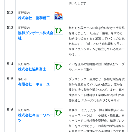
供いたします。
512
長野県内
株式会社 協和精工
513
長野県内
私たちが段ボールに向き合い続けて半世紀
協和ダンボール株式会
を迎えました。 社会が「循環」を求める
社
動きは今後ますます加速していくものと思
われます。 「紙」という自然素材を用い
リサイクルシステムが確立している段ボー
ルは、...
514
長野県外
PLCを使用の制御盤の設計製作及びケーブ
株式会社協和富士
ル、ハーネス製作
515
茅野市
プラスチック・金属など、多様な製品を試
有限会社 キョーユー
作から量産まで 作りたい企業と、確かな
技術を持つ製造企業をつなぎ、 ​​また、真空
成形用シート材料や工業用特殊潤滑剤の販
売を通し スムーズなものづくりをサポ...
516
長野県外
金属加工 わたしたち、神奈川県横浜市 ㈱
株式会社キョーワハー
キョーワハーツは、「小型化・軽量化」を
ツ
キーワードに超精密金型製作、精密プレス
加工をコア技術とし、お客様の製品開発か
ら量産まで一貫対応する金属加工のプロ集