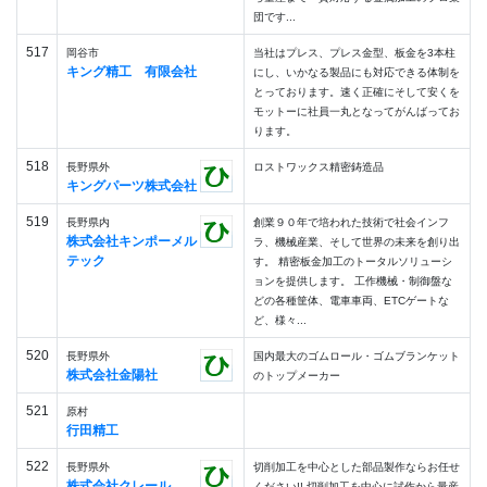
団です...
517
岡谷市
当社はプレス、プレス金型、板金を3本柱
キング精工 有限会社
にし、いかなる製品にも対応できる体制を
とっております。速く正確にそして安くを
モットーに社員一丸となってがんばってお
ります。
518
長野県外
ロストワックス精密鋳造品
キングパーツ株式会社
519
長野県内
創業９０年で培われた技術で社会インフ
株式会社キンポーメル
ラ、機械産業、そして世界の未来を創り出
テック
す。 精密板金加工のトータルソリューシ
ョンを提供します。 工作機械・制御盤な
どの各種筐体、電車車両、ETCゲートな
ど、様々...
520
長野県外
国内最大のゴムロール・ゴムブランケット
株式会社金陽社
のトップメーカー
521
原村
行田精工
522
長野県外
切削加工を中心とした部品製作ならお任せ
株式会社クレール
ください!! 切削加工を中心に試作から量産