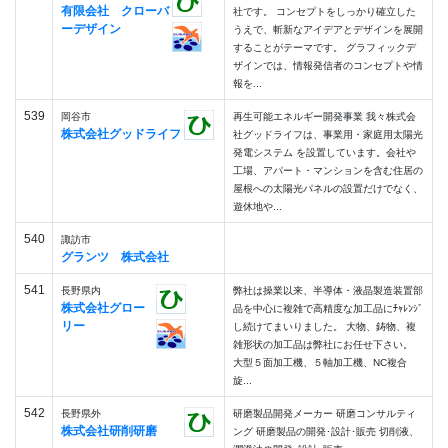
有限会社 クローバ
社です。 コンセプトをしっかり確立した
ーデザイン
うえで、斬新なアイデアとデザインを展開
することがテーマです。 グラフィックデ
ザインでは、情報発信者のコンセプトや情
報を...
539
岡谷市
再生可能エネルギー開発事業 我々株式会
株式会社グッドライフ
社グッドライフは、事業用・家庭用太陽光
発電システム を設置しています。会社や
工場、アパート・マンションを含む住居の
屋根への太陽光パネルの設置だけでなく、
遊休地や...
540
諏訪市
グランツ 株式会社
541
長野県内
弊社は操業以来、半導体・液晶製造装置部
株式会社グロー
品を中心に複雑で高精度な加工品にﾁｬﾚﾝｼﾞ
リー
し続けてまいりました。 大物、鋳物、複
雑形状の加工品は弊社にお任せ下さい。
大型５面加工機、５軸加工機、NC複合
旋...
542
長野県外
研磨製品開発メーカー 研磨コンサルティ
株式会社研削研磨
ング 研磨製品の開発･設計･販売 切削液、