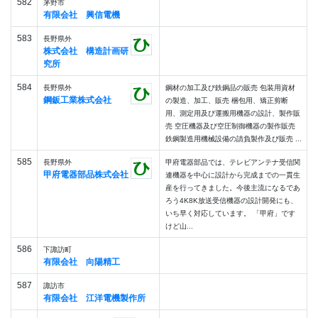
582
茅野市
有限会社 興信電機
583
長野県外
株式会社 構造計画研
究所
584
長野県外
鋼材の加工及び鉄鋼品の販売 包装用資材
鋼鈑工業株式会社
の製造、加工、販売 梱包用、矯正剪断
用、測定用及び運搬用機器の設計、製作販
売 空圧機器及び空圧制御機器の製作販売
鉄鋼製造用機械設備の請負製作及び販売 ...
585
長野県外
甲府電器部品では、テレビアンテナ受信関
甲府電器部品株式会社
連機器を中心に設計から完成までの一貫生
産を行ってきました。今後主流になるであ
ろう4K8K放送受信機器の設計開発にも、
いち早く対応しています。 「甲府」です
けど山...
586
下諏訪町
有限会社 向陽精工
587
諏訪市
有限会社 江洋電機製作所