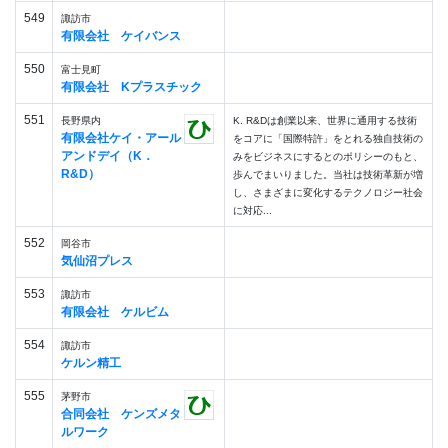
549
諏訪市
有限会社 ケイバンス
550
富士見町
有限会社 Kプラスチック
551
長野県内
K. R&Dは創業以来、世界に通用する技術
有限会社ケイ・アール
をコアに「国際特許」をとれる独自技術の
アンドデイ（K．
みをビジネスにするとのポリシーのもと、
R&D）
歩んでまいりました。当社は技術革新が増
し、さまざまに変化するテクノロジー社会
に対応...
552
岡谷市
気仙沼プレス
553
諏訪市
有限会社 ケルビム
554
諏訪市
ケルン精工
555
茅野市
合同会社 ケンズメタ
ルワーク