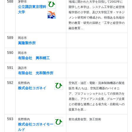
588
茅野市
地域に開かれた大学を目指して2002年に
公立諏訪東京理科
開学した本学は、システム工学部と経営情
大学
報学部の２学部、及び大学院工学・マネジ
メント研究科で構成され、特徴ある先端分
野の教育・研究の深耕と「工学と経営学の
融合教育...
589
岡谷市
嵩隆製作所
590
岡谷市
有限会社 興和精工
591
諏訪市
有限会社 光和製作所
592
長野県内
空気圧・油圧・電動・流体制御機器の製造
株式会社コガネイ
販売 私たちは、空気圧機器のパイオニ
ア、プロフェッショナルとしての技術力を
基盤に、アライアンス企業、グループ企業
との密接な連携による省力化・自動化への
提案力を原...
593
長野県内
射出成形金型、加工技術
株式会社コガネイモー
ルド