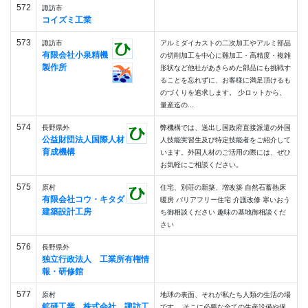
572
諏訪市
コイズミ工業
573
諏訪市
アルミダイカストの二次加工やアルミ部品
有限会社小泉精機
の切削加工を中心に難加工・高精度・複雑
製作所
形状など他社があきらめた部品にも挑戦す
ることを忘れずに、お客様に満足頂けるも
のづくりを追求します。 少ロットから、
量産迄の...
574
長野県外
弊機構では、送出し国政府直接派遣の外国
公益財団法人国際人材
人技能実習生及び特定技能者をご紹介して
育成機構
います。外国人材のご活用の際には、ぜひ
お気軽にご相談ください。
575
原村
住宅、別荘の新築、増改築 自然石蓄熱床
有限会社コウ・キタダ
暖房 バリアフリー住宅 介護改修 寒いおう
建築設計工房
ち御相談ください 趣味の基地御相談くだ
さい
576
長野県外
独立行政法人 工業所有権情
報・研修館
577
原村
地球の表面、それが私たち人類の生活の場
鉱研工業 株式会社 諏訪工
です。 そこに必要な全ての生産設備や保