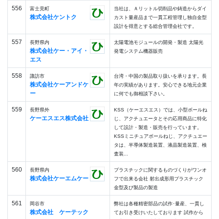
556
富士見町
当社は、Ａリットル切削品や鋳造からダイ
株式会社ケントク
カスト量産品まで一貫工程管理し独自金型
設計を得意とする総合管理会社です。
557
長野県内
太陽電池モジュールの開発・製造 太陽光
株式会社ケー・アイ・
発電システム機器販売
エス
558
諏訪市
台湾・中国の製品取り扱いを承ります。長
株式会社ケーアンドケ
年の実績があります。安心できる地元企業
ー
に何でも御相談下さい。
559
長野県外
KSS（ケーエスエス）では、小型ボールね
ケーエスエス株式会社
じ、アクチュエータとその応用商品に特化
して設計・製造・販売を行っています。
KSSミニチュアボールねじ、アクチュエー
タは、半導体製造装置、液晶製造装置、検
査装...
560
長野県内
プラスチックに関するものづくりがワンオ
株式会社ケーエムケー
フで出来る会社 射出成形用プラスチック
金型及び製品の製造
561
岡谷市
弊社は各種精密部品の試作･量産、一貫し
株式会社 ケーテック
てお引き受けいたしております 試作から