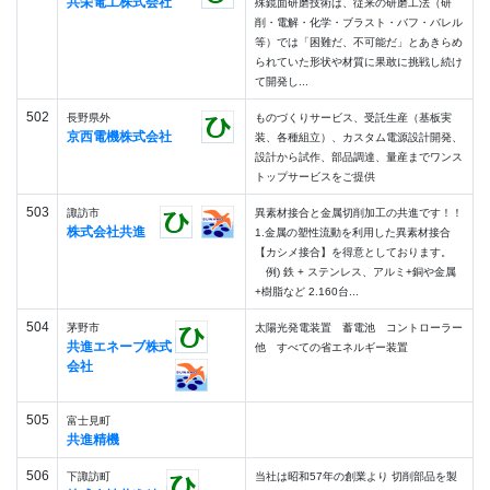
共栄電工株式会社
殊鏡面研磨技術は、従来の研磨工法（研
削・電解・化学・ブラスト・バフ・バレル
等）では「困難だ、不可能だ」とあきらめ
られていた形状や材質に果敢に挑戦し続け
て開発し...
502
長野県外
ものづくりサービス、受託生産（基板実
京西電機株式会社
装、各種組立）、カスタム電源設計開発、
設計から試作、部品調達、量産までワンス
トップサービスをご提供
503
諏訪市
異素材接合と金属切削加工の共進です！！
株式会社共進
1.金属の塑性流動を利用した異素材接合
【カシメ接合】を得意としております。
例) 鉄 + ステンレス、アルミ+銅や金属
+樹脂など 2.160台...
504
茅野市
太陽光発電装置 蓄電池 コントローラー
共進エネーブ株式
他 すべての省エネルギー装置
会社
505
富士見町
共進精機
506
下諏訪町
当社は昭和57年の創業より 切削部品を製