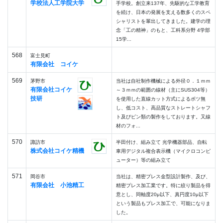
学校法人工学院大学
手学校。創立来137年、先駆的な工学教育
を続け、日本の発展を支える数多くのスペ
シャリストを輩出してきました。建学の理
念「工の精神」のもと、工科系分野 4学部
15学...
568
富士見町
有限会社 コイケ
569
茅野市
当社は自社制作機械による外径０．１ｍｍ
有限会社コイケ
～３ｍｍの範囲の線材（主にSUS304等）
技研
を使用した直線カット方式によるボツ無
し、低コスト、高品質なストレートシャフ
ト及びピン類の製作をしております。又線
材のフォ...
570
諏訪市
半田付け、組み立て 光学機器部品、自転
株式会社コイケ精機
車用デジタル複合表示機（マイクロコンピ
ューター）等の組み立て
571
岡谷市
当社は、精密プレス金型設計製作、及び、
有限会社 小池精工
精密プレス加工業です。特に絞り製品を得
意とし、同軸度20μ以下、真円度10μ以下
という製品もプレス加工で、可能になりま
した。