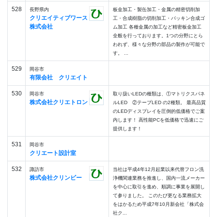
528
長野県内
板金加工・製缶加工・金属の精密切削加
クリエイティブワース
工・合成樹脂の切削加工・パッキン合成ゴ
株式会社
ム加工 各種金属の加工など精密板金加工
全般を行っております。1つの分野にとら
われず、様々な分野の部品の製作が可能で
す。 ...
529
岡谷市
有限会社 クリエイト
530
岡谷市
取り扱いLEDの種類は、①マトリクスパネ
株式会社クリエトロン
ルLED ②テープLED の2種類。 最高品質
のLEDディスプレイを圧倒的低価格でご案
内します！ 高性能PCを低価格で迅速にご
提供します！
531
岡谷市
クリエート設計室
532
諏訪市
当社は平成4年12月起業以来代替フロン洗
株式会社クリンビー
浄機関連業務を推進し、国内一流メーカー
を中心に取引を進め、順調に事業を展開し
て参りました。 このたび更なる業務拡大
をはかるため平成7年10月新会社「株式会
社ク...