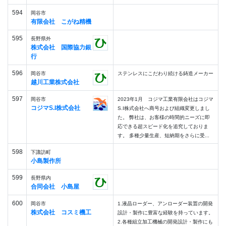
594
岡谷市
有限会社 こがね精機
595
長野県外
株式会社 国際協力銀
行
596
岡谷市
ステンレスにこだわり続ける鋳造メーカー
越川工業株式会社
597
岡谷市
2023年1月 コジマ工業有限会社はコジマ
コジマS.I株式会社
S.I株式会社へ商号および組織変更しまし
た。 弊社は、お客様の時間的ニーズに即
応できる超スピード化を追究しておりま
す。 多種少量生産、短納期をさらに受...
598
下諏訪町
小島製作所
599
長野県内
合同会社 小島屋
600
岡谷市
1.液晶ローダー、アンローダー装置の開発
株式会社 コスミ機工
設計・製作に豊富な経験を持っています。
2.各種組立加工機械の開発設計・製作にも