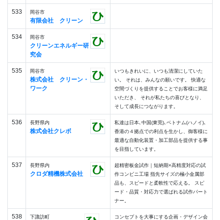
533
岡谷市
有限会社 クリーン
534
岡谷市
クリーンエネルギー研
究会
535
岡谷市
いつもきれいに、いつも清潔にしていた
株式会社 クリーン・
い。 それは、みんなの願いです。 快適な
ワーク
空間づくりを提供することでお客様に満足
いただき、 それが私たちの喜びとなり、
そして成長につながります。
536
長野県内
私達は日本､中国(東莞)､ベトナム(ハノイ)､
株式会社クレボ
香港の４拠点での利点を生かし、御客様に
最適な自動化装置・加工部品を提供する事
を目指しています。
537
長野県内
超精密板金試作｜短納期×高精度対応の試
クロダ精機株式会社
作コンビニ工場 指先サイズの極小金属部
品も、スピードと柔軟性で応える。 スピ
ード・品質・対応力で選ばれる試作パート
ナー。
538
下諏訪町
コンセプトを大事にする企画・デザイン会