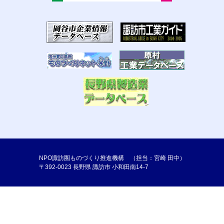
NPO諏訪圏ものづくり推進機構 （担当：宮崎 田中）
〒392-0023 長野県 諏訪市 小和田南14-7