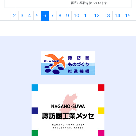
幅広い経験を持っています。
«
1
2
3
4
5
6
7
8
9
10
11
12
13
14
15