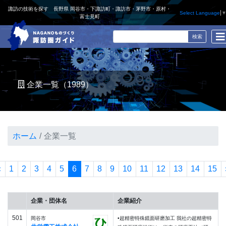
諏訪の技術を探す 長野県 岡谷市・下諏訪町・諏訪市・茅野市・原村・
Select Language
富士見町
企業一覧（1989）
ホーム
企業一覧
«
1
2
3
4
5
6
7
8
9
10
11
12
13
14
15
企業・団体名
企業紹介
501
岡谷市
•超精密特殊鏡面研磨加工 我社の超精密特