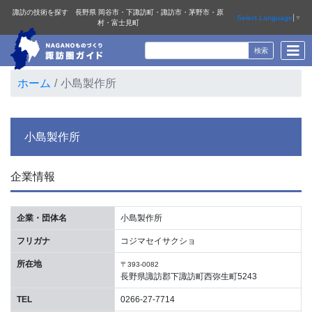
諏訪の技術を探す 長野県 岡谷市・下諏訪町・諏訪市・茅野市・原
Select Language
▼
村・富士見町
ホーム
小島製作所
小島製作所
企業情報
企業・団体名
小島製作所
フリガナ
コジマセイサクショ
所在地
〒393-0082
長野県諏訪郡下諏訪町西弥生町5243
TEL
0266-27-7714