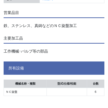
営業品目
鉄、ステンレス、真鋳などのＮＣ旋盤加工
主要加工品
工作機械･バルブ等の部品
所有設備
機械名称・種類
型式/仕様/性能
台数
ＮＣ旋盤
6