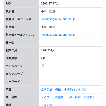
FAX
0266-27-7714
代表者
小島 隆成
代表メールアドレス
kojimass@ab.auone-net.jp
担当者
小島 隆成
担当者メールアドレス
kojimass@ab.auone-net.jp
資本金
創業年月
1967年4月
従業員数
4名
ホームページ
参加グループ
キーワード
業種
金属製品
，
機械・機械部品
，
その他
加工分野
ＮＣ加工
，
旋盤加工
，
線・棒材・銅管加工
地域
下諏訪町