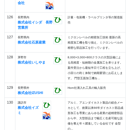
会社
126
長野県内
計量・包装機・ラベルプリンタ等の製造販
株式会社イシダ 長野
売
営業所
127
長野県内
ミクロンレベルの精密加工技術 最新の高
株式会社石原産業
精度加工機を取り揃え、ミクロンレベルの
精密な部品加工を行っています。
128
茅野市
8,000×3,000×800クラスの大型設備によ
株式会社いしやま
る高精度・短納期の金属加工を承ります。
案件受注から最短半日で工程を立ち上げ、
小回りの利く体制で納期要望にお応えしま
す。 門型五面加工機を...
129
長野県外
Horn社溝入れ工具の輸入販売
株式会社IZUSHI
130
諏訪市
アルミ、アエンダイカスト製品の総合メー
株式会社イズ
カとして、創業以来66年ダイカスト部品成
ミ
形加工を専業にあらゆる産業の超精密部品
から中、大型部品まで幅広く生産可能な設
備を整え年々躍進している会社です 金型
の...