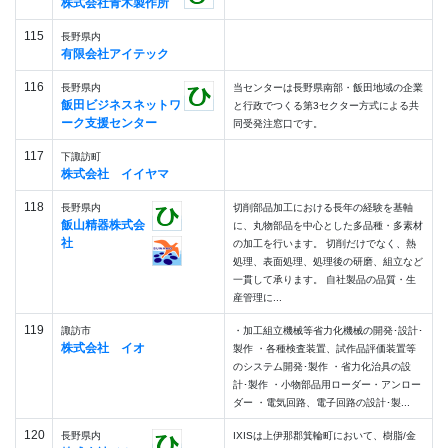
株式会社青木製作所
115
長野県内
有限会社アイテック
116
長野県内
当センターは長野県南部・飯田地域の企業
飯田ビジネスネットワ
と行政でつくる第3セクター方式による共
ーク支援センター
同受発注窓口です。
117
下諏訪町
株式会社 イイヤマ
118
長野県内
切削部品加工における長年の経験を基軸
飯山精器株式会
に、丸物部品を中心とした多品種・多素材
社
の加工を行います。 切削だけでなく、熱
処理、表面処理、処理後の研磨、組立など
一貫して承ります。 自社製品の品質・生
産管理に...
119
諏訪市
・加工組立機械等省力化機械の開発･設計･
株式会社 イオ
製作 ・各種検査装置、試作品評価装置等
のシステム開発･製作 ・省力化治具の設
計･製作 ・小物部品用ローダー・アンロー
ダー ・電気回路、電子回路の設計･製...
120
長野県内
IXISは上伊那郡箕輪町において、樹脂/金