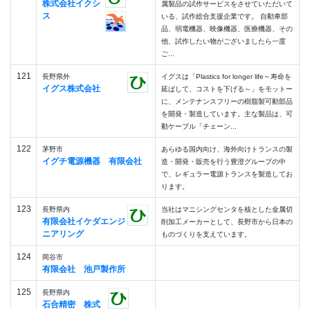
株式会社イクシ
属製品の試作サービスをさせていただいて
ス
いる、試作総合支援企業です。 自動車部
品、弱電機器、映像機器、医療機器、その
他、試作したい物がございましたら一度
ご...
121
長野県外
イグスは「Plastics for longer life～寿命を
イグス株式会社
延ばして、コストを下げる～」をモットー
に、メンテナンスフリーの樹脂製可動部品
を開発・製造しています。主な製品は、可
動ケーブル「チェーン...
122
茅野市
あらゆる国内向け、海外向けトランスの製
イグチ電源機器 有限会社
造・開発・販売を行う豊澄グループの中
で、レギュラー電源トランスを製造してお
ります。
123
長野県内
当社はマニシングセンタを核とした金属切
有限会社イケダエンジ
削加工メーカーとして、長野市から日本の
ニアリング
ものづくりを支えています。
124
岡谷市
有限会社 池戸製作所
125
長野県内
石合精密 株式