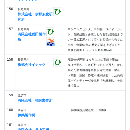
156
長野県内
株式会社 伊那炭化研
究所
157
長野県内
マシニングセンタ、研削盤、ワイヤーカッ
有限会社稲田製作
ト、自動旋盤と多岐にわたる部品完成まで
所
の一貫加工屋として広くお客様から当てに
され、創業50年の歴史を築き上げました。
金属切削加工 シャフト面粗度Ra0....
158
長野県内
廃棄物処理業 １０年以上の実績を重ね、
株式会社イナック
今は伊那谷、９市町村（約１９万人）から
集めた廃食用油を最新設備で精製・製造
（精製→蒸留→静電不純物除去）した高純
度バイオディーゼル燃料「ReESEL」を自
社消費...
159
諏訪市
有限会社 稲月製作所
160
岡谷市
一般機械器具製造業 工作機械
伊鍋製作所
161
岡谷市