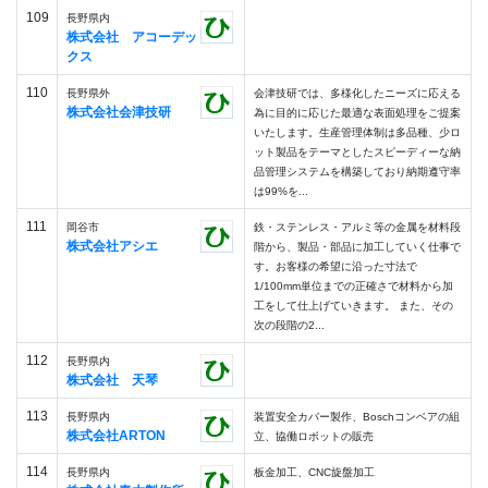
109
長野県内
株式会社 アコーデッ
クス
110
長野県外
会津技研では、多様化したニーズに応える
株式会社会津技研
為に目的に応じた最適な表面処理をご提案
いたします。生産管理体制は多品種、少ロ
ット製品をテーマとしたスピーディーな納
品管理システムを構築しており納期遵守率
は99%を...
111
岡谷市
鉄・ステンレス・アルミ等の金属を材料段
株式会社アシエ
階から、製品・部品に加工していく仕事で
す。お客様の希望に沿った寸法で
1/100mm単位までの正確さで材料から加
工をして仕上げていきます。 また、その
次の段階の2...
112
長野県内
株式会社 天琴
113
長野県内
装置安全カバー製作、Boschコンベアの組
株式会社ARTON
立、協働ロボットの販売
114
長野県内
板金加工、CNC旋盤加工