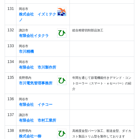
131
岡谷市
株式会社 イズミテク
ノ
132
諏訪市
総合精密切削部品加工
有限会社イタクラ
133
岡谷市
市川精機
134
岡谷市
有限会社 市川製作所
135
長野県内
年間を通じて節電機能付きデマンド・コン
市川電気管理事務所
トローラー（スマート・ｅセーバー）の紹
介
136
岡谷市
有限会社 イチコー
137
諏訪市
有限会社 市村工業所
138
長野県内
高精度金型パーツ加工、順送金型、ダイカ
株式会社一柳
スト製品トリム型を製作しております