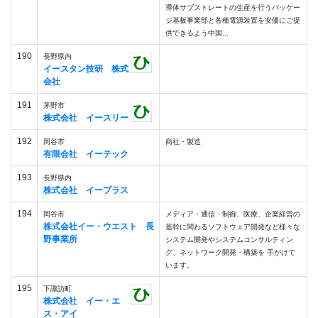
導体サブストレートの生産を行うパッケー
ジ基板事業部と各種電源装置を安価にご提
供できるよう中国...
190
長野県内
イースタン技研 株式
会社
191
茅野市
株式会社 イースリー
192
岡谷市
商社・製造
有限会社 イーテック
193
長野県内
株式会社 イープラス
194
岡谷市
メディア・通信・制御、医療、企業経営の
株式会社イー・ウエスト 長
基幹に関わるソフトウェア開発など様々な
野事業所
システム開発やシステムコンサルティン
グ、ネットワーク開発・構築を 手がけて
います。
195
下諏訪町
株式会社 イー・エ
ス・アイ