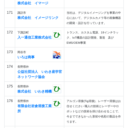
株式会社 イマージ
171
諏訪市
当社は、デジタルイメージングを事業の中
株式会社 イメージリンク
心において、デジタルカメラ等の画像機器
の開発・設計を行っています。
172
下諏訪町
トランス、カスタム電源、19インチラッ
入一通信工業株式会社
ク、IoT機器の設計開発、製造 及び
EMS/OEM事業
173
岡谷市
いろは商事
174
長野県外
公益社団法人 いわき産学官
ネットワーク協会
175
長野県外
株式会社 いわき精機
176
長野県外
アルゴン溶接(Tig溶接)、レーザー溶接はお
有限会社岩倉溶接工業
任せください 職人の技術とレーザーやロ
所
ボットなどの技術を掛け合わせることで、
今までできなかった形状や色彩の製品を作
ります。