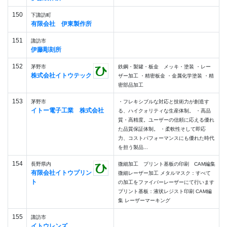
150
下諏訪町
有限会社 伊東製作所
151
諏訪市
伊藤彫刻所
152
茅野市
鉄鋼・製罐・板金 メッキ・塗装 ・レー
株式会社イトウテック
ザー加工 ・精密板金 ・金属化学塗装 ・精
密部品加工
153
茅野市
・フレキシブルな対応と技術力が創造す
イトー電子工業 株式会社
る、ハイクォリティな生産体制。 ・高品
質・高精度。ユーザーの信頼に応える優れ
た品質保証体制。 ・柔軟性そして即応
力、コストパフォーマンスにも優れた時代
を担う製品...
154
長野県内
微細加工 プリント基板の印刷 CAM編集
有限会社イトウプリン
微細レーザー加工 メタルマスク：すべて
ト
の加工をファイバーレーザーにて行います
プリント基板：液状レジスト印刷 CAM編
集 レーザーマーキング
155
諏訪市
イトウレンズ