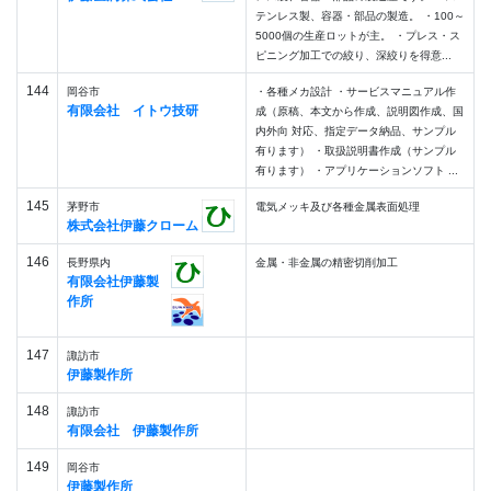
テンレス製、容器・部品の製造。 ・100～
5000個の生産ロットが主。 ・プレス・ス
ピニング加工での絞り、深絞りを得意...
144
岡谷市
・各種メカ設計 ・サービスマニュアル作
有限会社 イトウ技研
成（原稿、本文から作成、説明図作成、国
内外向 対応、指定データ納品、サンプル
有ります） ・取扱説明書作成（サンプル
有ります） ・アプリケーションソフト ...
145
茅野市
電気メッキ及び各種金属表面処理
株式会社伊藤クローム
146
長野県内
金属・非金属の精密切削加工
有限会社伊藤製
作所
147
諏訪市
伊藤製作所
148
諏訪市
有限会社 伊藤製作所
149
岡谷市
伊藤製作所