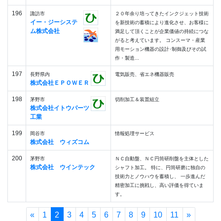
196
諏訪市
２０年余り培ってきたインクジェット技術
イー・ジーシステ
を新技術の蓄積により進化させ、お客様に
ム株式会社
満足して頂くことが企業価値の持続につな
がると考えています。 コンスーマ・産業
用モーション機器の設計･制御及びその試
作・製造...
197
長野県内
電気販売、省エネ機器販売
株式会社ＥＰＯＷＥＲ
198
茅野市
切削加工＆装置組立
株式会社イトウパーツ
工業
199
岡谷市
情報処理サービス
株式会社 ウィズコム
200
茅野市
ＮＣ自動盤、ＮＣ円筒研削盤を主体とした
株式会社 ウインテック
シャフト加工。 特に、円筒研磨に独自の
技術力とノウハウを蓄積し、 一歩進んだ
精密加工に挑戦し、高い評価を得ていま
す。
«
1
2
3
4
5
6
7
8
9
10
11
»