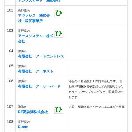
アンプスピード 株式会社
102
長野県内
アヴァシス 株式会
社 塩尻事業所
103
長野県内
アースシステム 株式
会社
104
諏訪市
有限会社 アートエンドレス
105
諏訪市
有限会社 アーネスト
106
諏訪市
部品の平面研削加工専門の会社です。 自
有限会社 アーリーバード
動車･専用機･電子部品などの調整リング、
カラー･スナップリングなど、即対応いた
します。
107
諏訪市
木質・廃棄物等バイオマスエネルギー事業
RE諏訪湖株式会社
108
長野県内
R-one