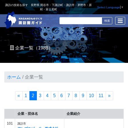
諏訪の技術を探す 長野県 岡谷市・下諏訪町・諏訪市・茅野市・原
Select Language
▼
村・富士見町
企業一覧（1988）
ホーム
企業一覧
«
1
2
3
4
5
6
7
8
9
10
11
»
企業・団体名
企業紹介
101
諏訪市