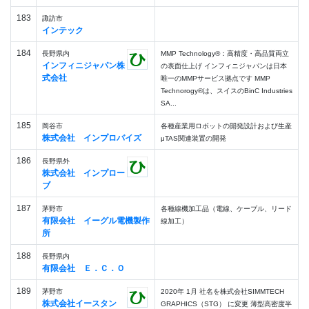
183
諏訪市
インテック
184
長野県内
MMP Technology®：高精度・高品質両立
インフィニジャパン株
の表面仕上げ インフィニジャパンは日本
式会社
唯一のMMPサービス拠点です MMP
Technorogy®は、スイスのBinC Industries
SA...
185
岡谷市
各種産業用ロボットの開発設計および生産
株式会社 インプロバイズ
μTAS関連装置の開発
186
長野県外
株式会社 インプロー
ブ
187
茅野市
各種線機加工品（電線、ケーブル、リード
有限会社 イーグル電機製作
線加工）
所
188
長野県内
有限会社 Ｅ．Ｃ．Ｏ
189
茅野市
2020年 1月 社名を株式会社SIMMTECH
株式会社イースタン
GRAPHICS（STG） に変更 薄型高密度半