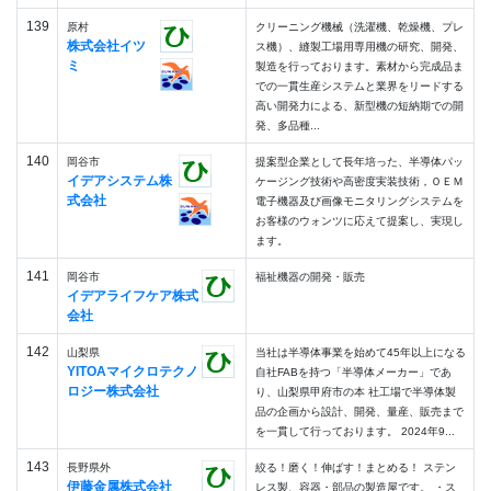
139
原村
クリーニング機械（洗濯機、乾燥機、プレ
株式会社イツ
ス機）、縫製工場用専用機の研究、開発、
ミ
製造を行っております。素材から完成品ま
での一貫生産システムと業界をリードする
高い開発力による、新型機の短納期での開
発、多品種...
140
岡谷市
提案型企業として長年培った、半導体パッ
イデアシステム株
ケージング技術や高密度実装技術，ＯＥＭ
式会社
電子機器及び画像モニタリングシステムを
お客様のウォンツに応えて提案し、実現し
ます。
141
岡谷市
福祉機器の開発・販売
イデアライフケア株式
会社
142
山梨県
当社は半導体事業を始めて45年以上になる
YITOAマイクロテクノ
自社FABを持つ「半導体メーカー」であ
ロジー株式会社
り、山梨県甲府市の本 社工場で半導体製
品の企画から設計、開発、量産、販売まで
を一貫して行っております。 2024年9...
143
長野県外
絞る！磨く！伸ばす！まとめる！ ステン
伊藤金属株式会社
レス製、容器・部品の製造屋です。 ・ス