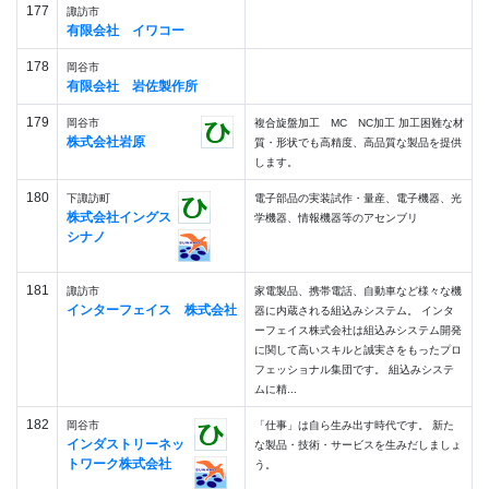
177
諏訪市
有限会社 イワコー
178
岡谷市
有限会社 岩佐製作所
179
岡谷市
複合旋盤加工 MC NC加工 加工困難な材
株式会社岩原
質・形状でも高精度、高品質な製品を提供
します。
180
下諏訪町
電子部品の実装試作・量産、電子機器、光
株式会社イングス
学機器、情報機器等のアセンブリ
シナノ
181
諏訪市
家電製品、携帯電話、自動車など様々な機
インターフェイス 株式会社
器に内蔵される組込みシステム。 インタ
ーフェイス株式会社は組込みシステム開発
に関して高いスキルと誠実さをもったプロ
フェッショナル集団です。 組込みシステ
ムに精...
182
岡谷市
「仕事」は自ら生み出す時代です。 新た
インダストリーネッ
な製品・技術・サービスを生みだしましょ
トワーク株式会社
う。