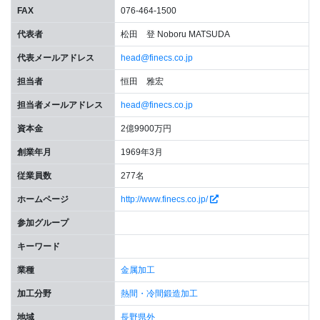
FAX
076-464-1500
代表者
松田 登 Noboru MATSUDA
代表メールアドレス
head@finecs.co.jp
担当者
恒田 雅宏
担当者メールアドレス
head@finecs.co.jp
資本金
2億9900万円
創業年月
1969年3月
従業員数
277名
ホームページ
http://www.finecs.co.jp/
参加グループ
キーワード
業種
金属加工
加工分野
熱間・冷間鍛造加工
地域
長野県外