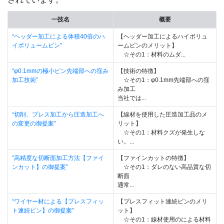
一技名
概要
“ヘッダー加工による体積40倍のハ
【ヘッダー加工によるハイボリュ
イボリュームピン”
ームピンのメリット】
☆その1：材料のムダ...
“φ0.1mmの極小ピン先端部への窪み
【技術の特徴】
加工技術”
☆その1：φ0.1mm先端部への窪
み加工
当社では...
“切削、プレス加工から圧造加工へ
【線材を使用した圧造加工品のメ
の変更の御提案”
リット】
☆その1：材料クズが発生しな
い。...
“高精度な切断面加工方法【ファイ
【ファインカットの特徴】
ンカット】の御提案”
☆その1：ダレのない高品質な切
断面
通常...
“ワイヤー材による【プレスフィッ
【プレスフィット連続ピンのメリ
ト連続ピン】の御提案”
ット】
☆その1：線材使用のによる材料