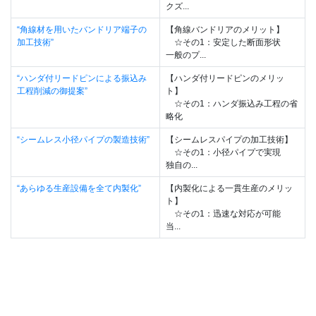
クズ...
“角線材を用いたバンドリア端子の
【角線バンドリアのメリット】
加工技術”
☆その1：安定した断面形状
一般のプ...
“ハンダ付リードピンによる振込み
【ハンダ付リードピンのメリッ
工程削減の御提案”
ト】
☆その1：ハンダ振込み工程の省
略化
“シームレス小径パイプの製造技術”
【シームレスパイプの加工技術】
☆その1：小径パイプで実現
独自の...
“あらゆる生産設備を全て内製化”
【内製化による一貫生産のメリッ
ト】
☆その1：迅速な対応が可能
当...