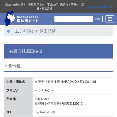
諏訪の技術を探す 長野県 岡谷市・下諏訪町・諏訪市・茅野市・原
Select Language
▼
村・富士見町
ホーム
有限会社原田技研
有限会社原田技研
企業情報
企業・団体名
有限会社原田技研 HARADA GIKEN Co., Ltd.
フリガナ
ハラダギケン
所在地
〒399-0423
長野県上伊那郡辰野町沢底3297-2
TEL
0266-41-1308