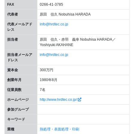
FAX
0266-41-3785
代表者
原田 信久 Nobuhisa HARADA
代表メールアド
info@hrdtec.co.jp
レス
担当者
原田 信久・赤羽 義幸 Nobuhisa HARADA／
Yoshiyuki AKAHANE
担当者メールア
info@hrdtec.co.jp
ドレス
資本金
300万円
創業年月
1980年8月
従業員数
7名
ホームページ
http://www.hrdtec.co.jp/
参加グループ
キーワード
業種
熱処理・表面処理・印刷