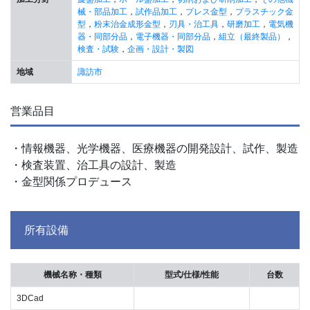
械・部品加工
，
試作品加工
，
プレス金型
，
プラスチック金
型
，
粉末治金成形金型
，
刃具・治工具
，
研磨加工
，
電気機
器・同部分品
，
電子機器・同部分品
，
組立（最終製品）
，
検査・試験
，
企画・設計・製図
地域
諏訪市
営業品目
・情報機器、光学機器、医療機器の開発設計、試作、製造
・検査装置、治工具の設計、製造
・金型関係プロデュース
所有設備
機械名称・種類
型式/仕様/性能
台数
3DCad