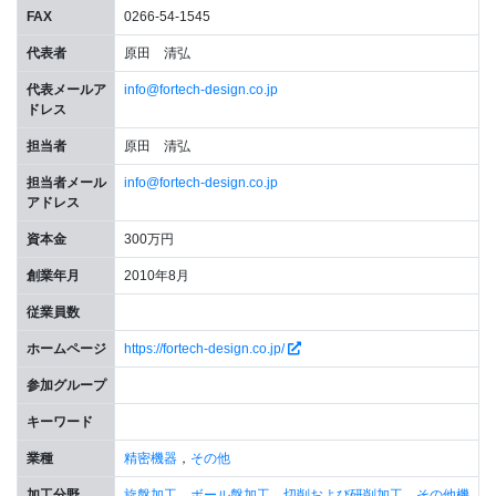
FAX
0266-54-1545
代表者
原田 清弘
代表メールア
info@fortech-design.co.jp
ドレス
担当者
原田 清弘
担当者メール
info@fortech-design.co.jp
アドレス
資本金
300万円
創業年月
2010年8月
従業員数
ホームページ
https://fortech-design.co.jp/
参加グループ
キーワード
業種
精密機器
，
その他
加工分野
旋盤加工
，
ボール盤加工
，
切削および研削加工
，
その他機