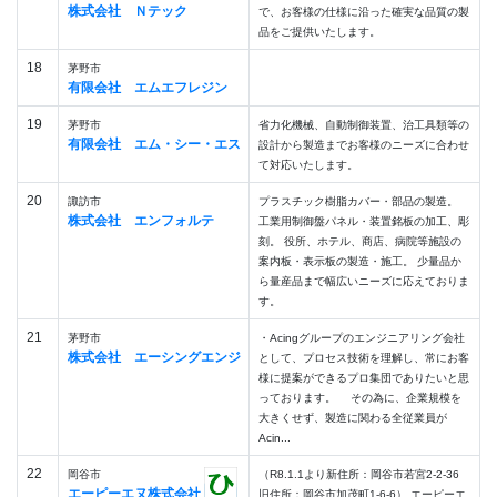
株式会社 Ｎテック
で、お客様の仕様に沿った確実な品質の製
品をご提供いたします。
18
茅野市
有限会社 エムエフレジン
19
茅野市
省力化機械、自動制御装置、治工具類等の
有限会社 エム・シー・エス
設計から製造までお客様のニーズに合わせ
て対応いたします。
20
諏訪市
プラスチック樹脂カバー・部品の製造。
株式会社 エンフォルテ
工業用制御盤パネル・装置銘板の加工、彫
刻。 役所、ホテル、商店、病院等施設の
案内板・表示板の製造・施工。 少量品か
ら量産品まで幅広いニーズに応えておりま
す。
21
茅野市
・Acingグループのエンジニアリング会社
株式会社 エーシングエンジ
として、プロセス技術を理解し、常にお客
様に提案ができるプロ集団でありたいと思
っております。 その為に、企業規模を
大きくせず、製造に関わる全従業員が
Acin...
22
岡谷市
（R8.1.1より新住所：岡谷市若宮2-2-36
エーピーエヌ株式会社
旧住所：岡谷市加茂町1-6-6） エーピーエ