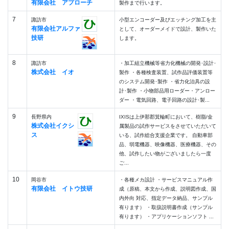
有限会社 アプローチ
製作まで行います。
7
諏訪市
小型エンコーダー及びエッチング加工を主
有限会社アルファ
として、オーダーメイドで設計、製作いた
技研
します。
8
諏訪市
・加工組立機械等省力化機械の開発･設計･
株式会社 イオ
製作 ・各種検査装置、試作品評価装置等
のシステム開発･製作 ・省力化治具の設
計･製作 ・小物部品用ローダー・アンロー
ダー ・電気回路、電子回路の設計･製...
9
長野県内
IXISは上伊那郡箕輪町において、樹脂/金
株式会社イクシ
属製品の試作サービスをさせていただいて
ス
いる、試作総合支援企業です。 自動車部
品、弱電機器、映像機器、医療機器、その
他、試作したい物がございましたら一度
ご...
10
岡谷市
・各種メカ設計 ・サービスマニュアル作
有限会社 イトウ技研
成（原稿、本文から作成、説明図作成、国
内外向 対応、指定データ納品、サンプル
有ります） ・取扱説明書作成（サンプル
有ります） ・アプリケーションソフト ...