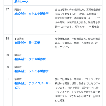
武井レース
87
岡谷市
当社は昭和32年の創業以来、工業板金技術
株式会社 タケムラ製作所
を培って参りました。 現在、工作機械・
医療用純水装置・各種電装箱・キュービク
ルの外装、内装部品及び架台、製缶等を手
掛けております。 昭和32年 竹村板金
...
88
下諏訪町
精密機械器具、一般機械器具、輸送用機械
有限会社 田中工業
器具、金属製品、機械、その他製品、設
計・デザイン
89
岡谷市
有限会社 タナカ製作所
90
岡谷市
有限会社 ツルミネ製作所
91
茅野市
弊社では機構系，電装系，ソフトウェアの
有限会社 テクノロジーサー
構想から開発，設計，製作まで社内で行っ
ビス
ています。 社内で開発、設計をすべて行
っているため、トラブル発生時や不具合発
生時にスムーズな対応が可能です。お客様
には迅速...