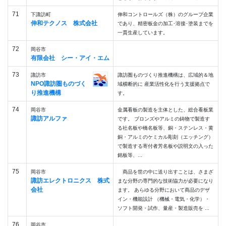
71
下諏訪町
伸和コントロールズ（株）のグループ企業
伸和テクノス 株式会社
であり、精密板金の加工･溶接･塗装までを
一貫生産しています。
72
岡谷市
有限会社 シー・アイ・エム
73
諏訪市
諏訪圏ものづくり推進機構は、広域的＆地
NPO諏訪圏ものづく
域横断的に 産業活性化を行う支援拠点で
り推進機構
す。
74
岡谷市
金属看板の製造を主体とした、総合看板業
諏訪アルファ
です。 ブロンズやアルミの鋳物で製造す
る社名板や橋名板等、銅・ステンレス・黄
銅・アルミのケミカル彫刻（エッチング）
で製造する寄付者芳名板や説明文の入った
銘板等、...
75
岡谷市
商品を世の中に送り出すことは、さまざ
諏訪エレクトロニクス 株式
まな分野の専門的な技術協力が必要になり
会社
ます。 あらゆる分野において商品のデザ
イン・機能設計 （機械・電気・化学）・
ソフト開発・試作、量産・製造販売を ...
76
岡谷市