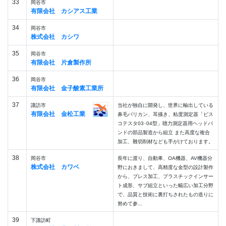
33
岡谷市
有限会社 カシアス工業
34
岡谷市
株式会社 カシワ
35
岡谷市
有限会社 片倉製作所
36
岡谷市
有限会社 金子酸素工業所
37
諏訪市
当社が独自に開発し、世界に輸出している
有限会社 金松工業
鼻毛バリカン、耳掻き、粘度測定器「ビス
コテスタ03･04型」聴力測定器用ヘッドバ
ンドの部品製造から組立 また高度な複合
加工、難切削材なども手がけております。
38
岡谷市
長年に渡り、自動車、OA機器、AV機器分
株式会社 カワベ
野におきまして、高精度な金型の設計製作
から、プレス加工、プラスチックインサー
ト成形、サブ組立といった幅広い加工分野
で、品質と技術に裏打ちされたもの造りに
努めて参...
39
下諏訪町