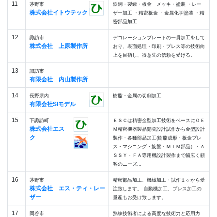
11
茅野市
鉄鋼・製罐・板金 メッキ・塗装 ・レー
株式会社イトウテック
ザー加工 ・精密板金 ・金属化学塗装 ・精
密部品加工
12
諏訪市
デコレーションプレートの一貫加工をして
株式会社 上原製作所
おり、表面処理・印刷・プレス等の技術向
上を目指し、得意先の信頼を受ける。
13
諏訪市
有限会社 内山製作所
14
長野県内
樹脂・金属の切削加工
有限会社SIモデル
15
下諏訪町
ＥＳＣは精密金型加工技術をベースにＯＥ
株式会社エス
Ｍ精密機器製品開発設計試作から金型設計
ク
製作・各種部品加工(樹脂成形・板金プレ
ス・マシニング・旋盤・ＭＩＭ部品）・Ａ
ＳＳＹ・ＦＡ専用機設計製作まで幅広く顧
客のニーズ...
16
茅野市
精密部品加工、機械加工・試作１ヶから受
株式会社 エス・ティ・レー
注致します。 自動機加工、プレス加工の
ザー
量産もお受け致します。
17
岡谷市
熟練技術者による高度な技術力と応用力