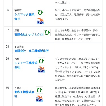
テムの設計...
66
茅野市
試作、小ロット部品加工、電子機器部品及
シスマック株式
び、装置治工具、専用機等、設計より製作
会社
を承ります。
67
原村
当社は各分野における小物部品の、試作→
有限会社シナノミクロ
量産部品又単品、小ロット部品の内外平の
研削、研磨加工を行っております。
68
下諏訪町
有限会社 進工機械製作所
69
原村
プレス金型の設計から金属プレス加工まで
シンメー工業株式
一貫生産を行っており、特に単発型を得意
会社
としております。 自動化出来ない加工を
手作業で行っているため、ロボットでは無
理な製品、順送型にするほど数の出ない製
品でも対...
70
茅野市
親会社である高島産業株式会社に2026年4
新和工機株式会
月1日をもって吸収合併 ◆新和工機では量
社
産型の製造ラインに乗らない少量生産、試
作品、特殊な技術を要する製品の加工を得
意としております。 長年の加工ノウ...