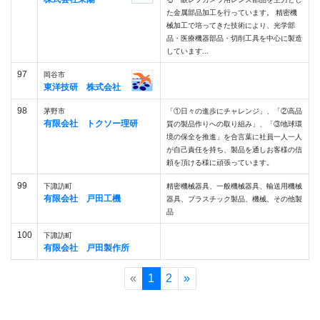
た金属部品加工を行っています。 精密機
械加工で培ってきた技術により、光学部
品・医療機器部品・切削工具を中心に製造
しています...
97
岡谷市
東洋技研 株式会社
98
茅野市
「①日々の進歩にチャレンジ」、「②高品
有限会社 トクソー理研
質の製品作りへの取り組み」、「③地球環
境の保全を推進」を合言葉に社員一人一人
が自己責任を持ち、製品を通しお客様の信
頼を頂ける様に頑張っています。
99
下諏訪町
精密機械器具、一般機械器具、輸送用機械
有限会社 戸田工機
器具、プラスチック製品、機械、その他製
品
100
下諏訪町
有限会社 戸田製作所
«
1
2
»