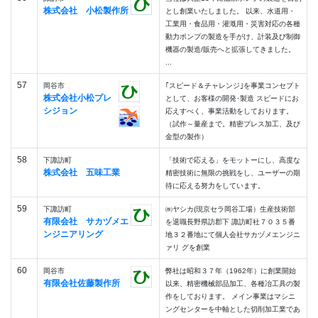
株式会社 小松製作所
とし創業いたしました。 以来、水道用・
工業用・食品用・灌漑用・災害対応の各種
動力ポンプの製造を手がけ、計装及び制御
機器の製造/販売へと拡張してきました。
...
57
岡谷市
｢スピード＆チャレンジ｣を事業コンセプト
株式会社小松プレ
として、お客様の開発･製造 スピードにお
シジョン
応えすべく、事業活動をしております。
（試作～量産まで。精密プレス加工、及び
金型の製作）
58
下諏訪町
「技術で応える」をモットーにし、高度な
株式会社 五味工業
精密技術に無限の挑戦をし、ユーザーの期
待に応える努力をしています。
59
下諏訪町
㈱ヤシカ(現京セラ岡谷工場）生産技術部
有限会社 サカヅメエ
を退職長野県訪郡下 諏訪町社７０３５番
ンジニアリング
地３２番地にて個人会社サカヅメエンジニ
ァリ グを創業
60
岡谷市
弊社は昭和３７年（1962年）に創業開始
有限会社佐藤製作所
以来、精密機械部品加工、各種冶工具の製
作をしております。 メイン事業はマシニ
ングセンターを中軸とした切削加工業であ