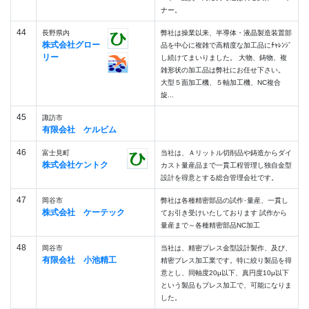
ナー。
44
長野県内
弊社は操業以来、半導体・液晶製造装置部
株式会社グロー
品を中心に複雑で高精度な加工品にﾁｬﾚﾝｼﾞ
リー
し続けてまいりました。 大物、鋳物、複
雑形状の加工品は弊社にお任せ下さい。
大型５面加工機、５軸加工機、NC複合
旋...
45
諏訪市
有限会社 ケルビム
46
富士見町
当社は、Ａリットル切削品や鋳造からダイ
株式会社ケントク
カスト量産品まで一貫工程管理し独自金型
設計を得意とする総合管理会社です。
47
岡谷市
弊社は各種精密部品の試作･量産、一貫し
株式会社 ケーテック
てお引き受けいたしております 試作から
量産まで～各種精密部品NC加工
48
岡谷市
当社は、精密プレス金型設計製作、及び、
有限会社 小池精工
精密プレス加工業です。特に絞り製品を得
意とし、同軸度20μ以下、真円度10μ以下
という製品もプレス加工で、可能になりま
した。