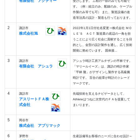
有限会社 アクティー
受けします。 工程の一部のみでも可能で
す。（例：組立のみ、配線のみ、ケーブル
作製のみ等でも可） また、製造設備の改
造等治具の設計・製造も行っております。
2
諏訪市
2022年1月1日付社名変更⇒株式会社 ＭＯ
株式会社旭
ＬＥ’Ｓ ＡＣＴ 製造業の底辺の一角を担
うことにより広く社会に貢献することを目
的とし、金型の設計製作を通し、広く技術
開発に努めています。 固体接...
3
諏訪市
アシュラ時計工房アルチザンの平林です。
有限会社 アシュラ
「マリールイーズ」は、諏訪の時計作家
「平林 隆」がデザインし製作する高級腕
時計です。 百合の紋章が時計のトレード
マークです。
4
諏訪市
先端技術を支えるナビゲータとして、
アスリートＦＡ株
Athleteはつねに次世代のＦＡを提案して
式会社
まいります。
5
岡谷市
株式会社 アプリマック
6
茅野市
生産設備等お客様のニーズに合わせ設計～