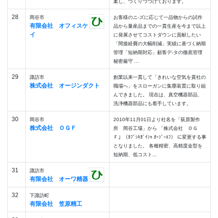
案し、つくりつづけております。
28
岡谷市
お客様のニ-ズに応じて一品物からの試作
有限会社 オフィスケ
品から量産品までの一貫生産を今まで以上
イ
に発展させてコストダウンに貢献したい
「間接経費の大幅削減」実績に基づく納期
管理「短納期対応」顧客デ-タの徹底管理
秘密厳守 ...
29
諏訪市
創業以来一貫して「きれいな空気を貴社の
株式会社 オージンダクト
職場へ」をスローガンに集塵装置に取り組
んできました。 現在は、真空機器部品、
洗浄機器部品にも着手しています。
30
岡谷市
2010年11月01日より社名を「荻原製作
株式会社 ＯＧＦ
所 岡谷工場」から 「株式会社 ＯＧ
Ｆ」（ｶﾌﾞｼｷｶﾞｲｼｬ ｵｰｼﾞｰｴﾌ） に変更する事
となりました。 各種精密、高精度金型を
短納期、低コスト...
31
諏訪市
有限会社 オーワ精器
32
下諏訪町
有限会社 笠原精工