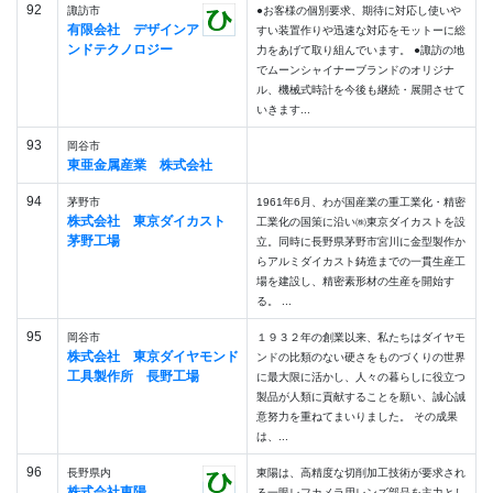
92
諏訪市
●お客様の個別要求、期待に対応し使いや
有限会社 デザインア
すい装置作りや迅速な対応をモットーに総
ンドテクノロジー
力をあげて取り組んでいます。 ●諏訪の地
でムーンシャイナーブランドのオリジナ
ル、機械式時計を今後も継続・展開させて
いきます...
93
岡谷市
東亜金属産業 株式会社
94
茅野市
1961年6月、わが国産業の重工業化・精密
株式会社 東京ダイカスト
工業化の国策に沿い㈱東京ダイカストを設
茅野工場
立。同時に長野県茅野市宮川に金型製作か
らアルミダイカスト鋳造までの一貫生産工
場を建設し、精密素形材の生産を開始す
る。 ...
95
岡谷市
１９３２年の創業以来、私たちはダイヤモ
株式会社 東京ダイヤモンド
ンドの比類のない硬さをものづくりの世界
工具製作所 長野工場
に最大限に活かし、人々の暮らしに役立つ
製品が人類に貢献することを願い、誠心誠
意努力を重ねてまいりました。 その成果
は、...
96
長野県内
東陽は、高精度な切削加工技術が要求され
株式会社東陽
る一眼レフカメラ用レンズ部品を主力とし