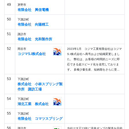
49
茅野市
有限会社 興信電機
50
下諏訪町
有限会社 向陽精工
51
諏訪市
有限会社 光和製作所
52
岡谷市
2023年1月 コジマ工業有限会社はコジマ
コジマS.I株式会社
S.I株式会社へ商号および組織変更しまし
た。 弊社は、お客様の時間的ニーズに即
応できる超スピード化を追究しておりま
す。 多種少量生産、短納期をさらに受...
53
下諏訪町
株式会社 小林スプリング製
作所 諏訪工場
54
下諏訪町
湖北工業 株式会社
55
下諏訪町
有限会社 コマツスプリング
56
諏訪市
当社は大正13年に温泉ポンプの製造を目的