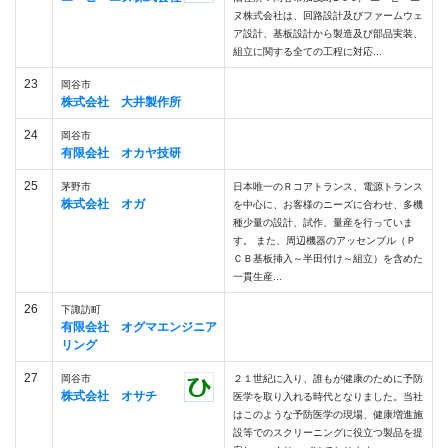
ヌ株式会社は、回路設計及びファームウェ
ア設計、基板設計から製造及び部品実装、
組立に関する全ての工程に対応...
23
岡谷市
株式会社 大井製作所
24
岡谷市
有限会社 オカヤ技研
25
茅野市
日本唯一のＲコアトランス、電源トランス
株式会社 オガ
を中心に、お客様のニーズに合わせ、多機
種少量の設計、試作、量産を行っていま
す。 また、周辺機器のアッセンブル（Ｐ
ＣＢ基板挿入～半田付け～組立）を含めた
一貫生産...
26
下諏訪町
有限会社 オグマエンジニア
リング
27
岡谷市
２１世紀に入り、誰もが健康のために予防
株式会社 オサチ
医学を取り入れる時代となりました。当社
はこのような予防医学の現場、健康増進施
設等でのスクリーニングに役立つ製品を提