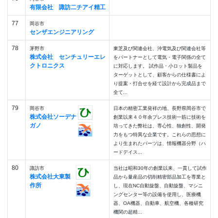
有限会社 諏訪二チアイ精工
77
岡谷市
センザエンジニアリング
78
茅野市
東芝及び関連会社、沖電気及び関連会社等
株式会社 センチュリーエレ
をパートナーとして電気・電子関係の全て
クトロニクス
に対応します。 試作品・小ロット製品を
ターゲットとして、顧客からの仕様書によ
り提案・打合せを経て設計から完成品まで
全て...
79
岡谷市
日本の精密工業発祥の地、長野県岡谷市で
株式会社ソーデナ
創業以来４０年余プレス技術一筋に技術を
ガノ
培ってきた弊社は、専心性、独創性、開発
力をもつ特異な企業です。これらの思想に
より生まれたパーツは、情報機器分野（ハ
ードデイス...
80
諏訪市
当社は昭和30年の創業以来、一貫して試作
株式会社大東製
品から量産品の切削精密部品加工を専業と
作所
し、現在NC自動旋盤、自動旋盤、マシニ
ングセンター等の設備を使用し、医療機
器、OA機器、自動車、航空機、各種研究
機関の超精...