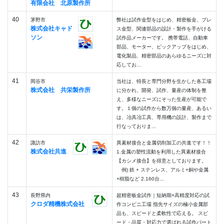
有限会社 北原製作所
40
茅野市
弊社は試作金型をはじめ、精密板金、プレ
株式会社キャド
ス金型、関連部品の設計・製作を手がける
ソン
試作品メーカーです。 携帯電話、自動車
部品、モーター、ピックアップをはじめ、
電化製品、精密部品のあらゆるニーズに対
応してお...
41
岡谷市
当社は、特長と専門分野を生かした各工場
株式会社 共栄製作所
に分かれ、開発、試作、量産の体制を整
え、多様なニーズにそった生産が可能で
す。１個の試作から数万個の量産、あるい
は、冶具冶工具、専用機の設計、製作まで
行なっておりま...
42
諏訪市
異素材接合と金属切削加工の共進です！！
株式会社共進
1.金属の塑性流動を利用した異素材接合
【カシメ接合】を得意としております。
例) 鉄 + ステンレス、アルミ+銅や金属
+樹脂など 2.160台...
43
長野県内
超精密板金試作｜短納期×高精度対応の試
クロダ精機株式会社
作コンビニ工場 指先サイズの極小金属部
品も、スピードと柔軟性で応える。 スピ
ード・品質・対応力で選ばれる試作パート