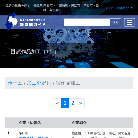
諏訪の技術を探す 長野県 岡谷市・下諏訪町・諏訪市・茅野市・原
Select Language
▼
村・富士見町
試作品加工（171）
ホーム
加工分野別
試作品加工
«
1
2
»
企業・団体名
企業紹介
1
茅野市
検査機、ＦＡ機器の設計・製造、何でもお