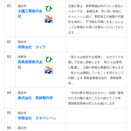
81
諏訪市
太陽工業は、長野県諏訪市のプレス部品メ
太陽工業株式会
ーカーです。 創業以来、常に高い技術に
社
チャレンジし続け、塑性加工の無限の可能
性を追求し、不可能を可能にすることによ
ってお客様から高い評価をいただいており
ます。 ...
82
岡谷市
有限会社 タイラ
83
茅野市
・私たちは総合力を発揮し、ものづくりを
高島産業株式会
通して社会に貢献します ・私たちは環境
社
に配慮し、人類の幸福を最優先に考えます
・私たちは挑戦していることを誇りとして
行動します 高島産業株式会社、高島産業
有...
84
岡谷市
「今日の夢を明日はカタチに」頑固一徹昔
株式会社 高林製作所
がたきの職人達がこだわり続けて７５年、
業師集団高林が応えをお届けします
85
岡谷市
有限会社 タキマシーン
86
諏訪市