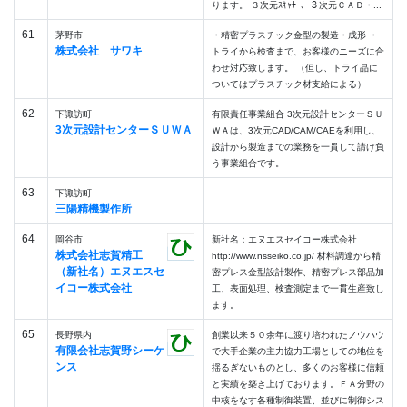
ります。 ３次元ｽｷｬﾅｰ、３次元ＣＡＤ・...
61
茅野市
・精密プラスチック金型の製造・成形 ・
株式会社 サワキ
トライから検査まで、お客様のニーズに合
わせ対応致します。 （但し、トライ品に
ついてはプラスチック材支給による）
62
下諏訪町
有限責任事業組合 3次元設計センターＳＵ
3次元設計センターＳＵＷＡ
ＷＡは、3次元CAD/CAM/CAEを利用し、
設計から製造までの業務を一貫して請け負
う事業組合です。
63
下諏訪町
三陽精機製作所
64
岡谷市
新社名：エヌエスセイコー株式会社
株式会社志賀精工
http://www.nsseiko.co.jp/ 材料調達から精
（新社名）エヌエスセ
密プレス金型設計製作、精密プレス部品加
イコー株式会社
工、表面処理、検査測定まで一貫生産致し
ます。
65
長野県内
創業以来５０余年に渡り培われたノウハウ
有限会社志賀野シーケ
で大手企業の主力協力工場としての地位を
ンス
揺るぎないものとし、多くのお客様に信頼
と実績を築き上げております。ＦＡ分野の
中核をなす各種制御装置、並びに制御シス