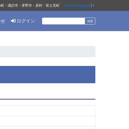
訪町・諏訪市・茅野市・原村・富士見町
Select Language
▼
わせ
ログイン