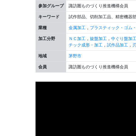
参加グループ
諏訪圏ものづくり推進機構会員
キーワード
試作部品、切削加工品、精密機器
業種
金属加工
，
プラスティック・ゴム
加工分野
ＮＣ加工
，
旋盤加工
，
中ぐり盤加
チック成形・加工
，
試作品加工
，
地域
茅野市
会員
諏訪圏ものづくり推進機構会員