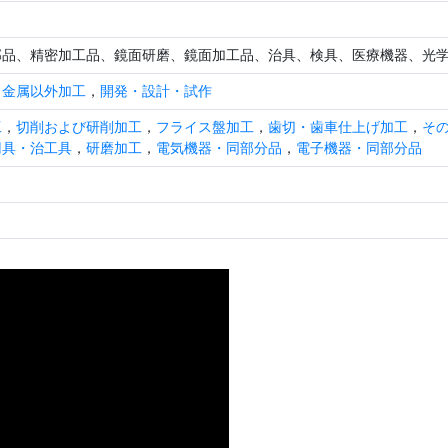
部品、精密加工品、鏡面研磨、鏡面加工品、治具、検具、医療機器、光
・金属以外加工
，
開発・設計・試作
工
，
切削および研削加工
，
フライス盤加工
，
歯切・歯車仕上げ加工
，
そ
刃具・治工具
，
研磨加工
，
電気機器・同部分品
，
電子機器・同部分品