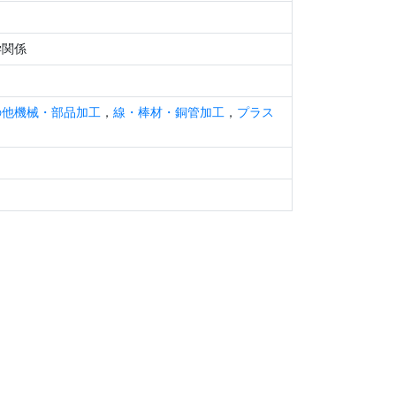
学関係
の他機械・部品加工
，
線・棒材・銅管加工
，
プラス