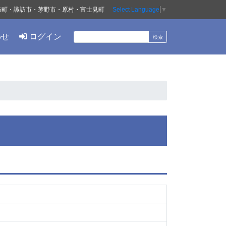
訪町・諏訪市・茅野市・原村・富士見町
Select Language
▼
わせ
ログイン