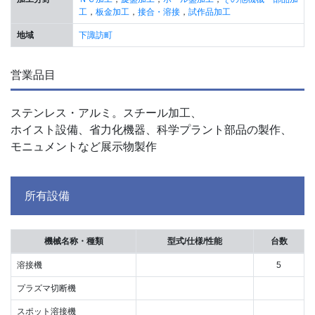
工
，
板金加工
，
接合・溶接
，
試作品加工
地域
下諏訪町
営業品目
ステンレス・アルミ。スチール加工、
ホイスト設備、省力化機器、科学プラント部品の製作、
モニュメントなど展示物製作
所有設備
機械名称・種類
型式/仕様/性能
台数
溶接機
5
プラズマ切断機
スポット溶接機