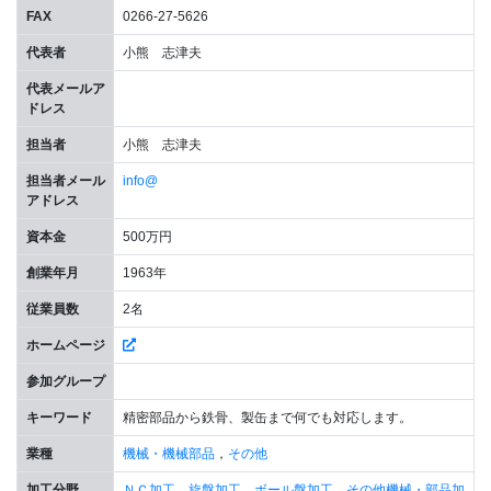
FAX
0266-27-5626
代表者
小熊 志津夫
代表メールア
ドレス
担当者
小熊 志津夫
担当者メール
info@
アドレス
資本金
500万円
創業年月
1963年
従業員数
2名
ホームページ
参加グループ
キーワード
精密部品から鉄骨、製缶まで何でも対応します。
業種
機械・機械部品
，
その他
加工分野
ＮＣ加工
，
旋盤加工
，
ボール盤加工
，
その他機械・部品加