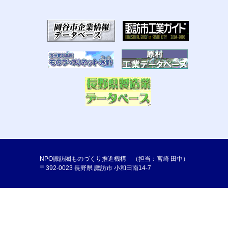
NPO諏訪圏ものづくり推進機構 （担当：宮崎 田中）
〒392-0023 長野県 諏訪市 小和田南14-7