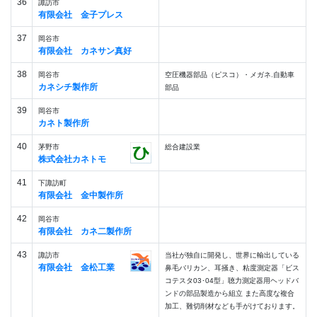
36
諏訪市
有限会社 金子プレス
37
岡谷市
有限会社 カネサン真好
38
岡谷市
空圧機器部品（ピスコ）・メガネ.自動車
カネシチ製作所
部品
39
岡谷市
カネト製作所
40
茅野市
総合建設業
株式会社カネトモ
41
下諏訪町
有限会社 金中製作所
42
岡谷市
有限会社 カネ二製作所
43
諏訪市
当社が独自に開発し、世界に輸出している
有限会社 金松工業
鼻毛バリカン、耳掻き、粘度測定器「ビス
コテスタ03･04型」聴力測定器用ヘッドバ
ンドの部品製造から組立 また高度な複合
加工、難切削材なども手がけております。