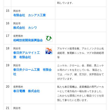
戦しています。
15
岡谷市
有限会社 カシアス工業
16
岡谷市
株式会社 カシワ
17
長野県外
柏崎技術開発振興協会
18
岡谷市
アルマイト処理全般、アルミノンクロム化
春日井アルマイト工
成処理、無電解ニッケル、マグネ防錆処理
業 有限会社
等
19
岡谷市
ニッケル、クローム、金、亜鉛、黒ニッケ
春日井クローム工業 有限会
ル等のメッキを主としている。 製品とし
社
ては、バルブ、鍵、圧力計、光学部品をて
がけています。
20
長野県外
私たち春日電機は、産業機器の専門メーカ
春日電機 株式会社
ーとして省力化の一端を担ってきました、
これからも環境にやさしい製品づくりを目
指して参りたいと思います。
21
岡谷市