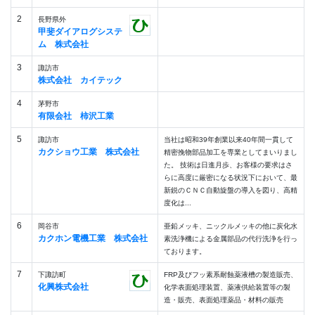
2
長野県外
甲斐ダイアログシステ
ム 株式会社
3
諏訪市
株式会社 カイテック
4
茅野市
有限会社 柿沢工業
5
諏訪市
当社は昭和39年創業以来40年間一貫して
カクショウ工業 株式会社
精密挽物部品加工を専業としてまいりまし
た。 技術は日進月歩、お客様の要求はさ
らに高度に厳密になる状況下において、最
新鋭のＣＮＣ自動旋盤の導入を図り、高精
度化は...
6
岡谷市
亜鉛メッキ、ニックルメッキの他に炭化水
カクホン電機工業 株式会社
素洗浄機による金属部品の代行洗浄を行っ
ております。
7
下諏訪町
FRP及びフッ素系耐蝕薬液槽の製造販売、
化興株式会社
化学表面処理装置、薬液供給装置等の製
造・販売、表面処理薬品・材料の販売