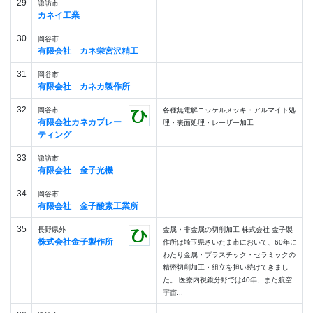
29
諏訪市
カネイ工業
30
岡谷市
有限会社 カネ栄宮沢精工
31
岡谷市
有限会社 カネカ製作所
32
岡谷市
各種無電解ニッケルメッキ・アルマイト処
有限会社カネカプレー
理・表面処理・レーザー加工
ティング
33
諏訪市
有限会社 金子光機
34
岡谷市
有限会社 金子酸素工業所
35
長野県外
金属・非金属の切削加工 株式会社 金子製
株式会社金子製作所
作所は埼玉県さいたま市において、60年に
わたり金属・プラスチック・セラミックの
精密切削加工・組立を担い続けてきまし
た。 医療内視鏡分野では40年、また航空
宇宙...