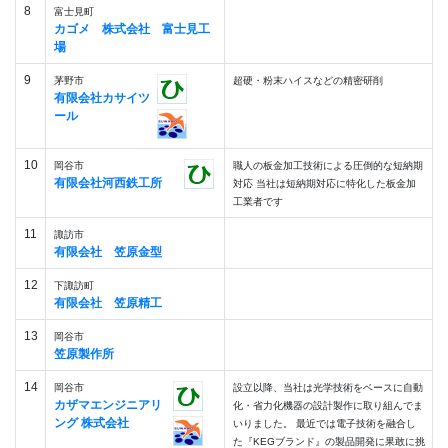
8
富士見町
カゴメ 株式会社 富士見工
場
9
茅野市
超硬・粉末ハイスなどの精密研削
有限会社カサイツ
ール
10
岡谷市
職人の板金加工技術による圧倒的な短納期
有限会社河西鉄工所
対応 当社は短納期対応に特化した板金加
工業者です
11
諏訪市
有限会社 笠原金型
12
下諏訪町
有限会社 笠原精工
13
岡谷市
笠原製作所
14
岡谷市
設立以降、当社は光学技術をベースに自動
カザマエンジニアリ
化・省力化機器の設計製作に取り組んでま
ング 株式会社
いりました。 最近では電子技術を融合し
た『KEGブランド』の製品開発に果敢に挑