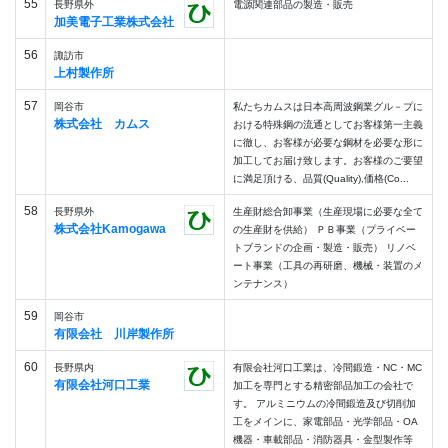
55
長野県外
電源関連部品の製造・販売
加美電子工業株式会社
56
諏訪市
上村製作所
57
岡谷市
私たちカムスは日本高周波鋼業グル－プに
株式会社 カムス
おける特殊鋼の流通としてお客様第一主義
に徹し、お客様が必要な鋼材を必要な形に
加工してお届け致します。お客様のご要望
に満足頂ける、品質(Quality),価格(Co...
58
長野県外
生産財総合卸事業（生産現場に必要な全て
株式会社Kamogawa
の生産財を供給） ＰＢ事業（プライベー
トブランドの企画・製造・販売） リノベ
ート事業（工具の再研磨、機械・装置のメ
ンテナンス）
59
岡谷市
有限会社 川岸製作所
60
長野県内
有限会社河口工業は、冷間鍛造・NC・MC
有限会社河口工業
加工を専門とする精密部品加工の会社で
す。 アルミニウムの冷間鍛造及び切削加
工をメインに、家電部品・光学部品・OA
機器・車載部品・消防器具・金型製作等