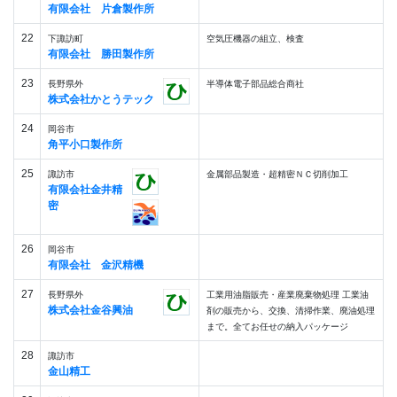
有限会社 片倉製作所
22
下諏訪町
空気圧機器の組立、検査
有限会社 勝田製作所
23
長野県外
半導体電子部品総合商社
株式会社かとうテック
24
岡谷市
角平小口製作所
25
諏訪市
金属部品製造・超精密ＮＣ切削加工
有限会社金井精
密
26
岡谷市
有限会社 金沢精機
27
長野県外
工業用油脂販売・産業廃棄物処理 工業油
株式会社金谷興油
剤の販売から、交換、清掃作業、廃油処理
まで。全てお任せの納入パッケージ
28
諏訪市
金山精工