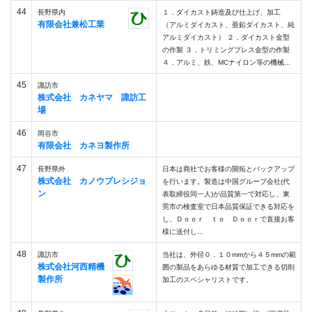
44
長野県内
１．ダイカスト鋳造及び仕上げ、加工
有限会社兼松工業
（アルミダイカスト、亜鉛ダイカスト、純
アルミダイカスト） ２．ダイカスト金型
の作製 ３．トリミングプレス金型の作製
４．アルミ、鉄、MCナイロン等の機械...
45
諏訪市
株式会社 カネヤマ 諏訪工
場
46
岡谷市
有限会社 カネヨ製作所
47
長野県外
日本は商社でお客様の開拓とバックアップ
株式会社 カノウプレシジョ
を行います。製造は中国グループ会社(代
ン
表取締役同一人)が品質第一で対応し、東
莞市の検査室で日本品質保証できる対応を
し、Ｄｏｏｒ ｔｏ Ｄｏｏｒで直接お客
様に送付し...
48
諏訪市
当社は、外径０．１０mmから４５mmの範
株式会社河西精機
囲の製品をあらゆる材質で加工できる切削
製作所
加工のスペシャリストです。