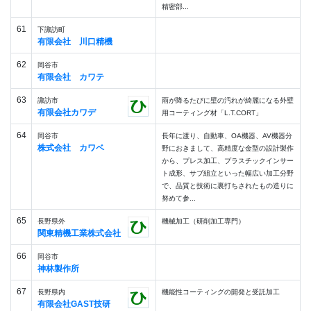
精密部...
61
下諏訪町
有限会社 川口精機
62
岡谷市
有限会社 カワテ
63
諏訪市
雨が降るたびに壁の汚れが綺麗になる外壁
有限会社カワデ
用コーティング材「L.T.CORT」
64
岡谷市
長年に渡り、自動車、OA機器、AV機器分
株式会社 カワベ
野におきまして、高精度な金型の設計製作
から、プレス加工、プラスチックインサー
ト成形、サブ組立といった幅広い加工分野
で、品質と技術に裏打ちされたもの造りに
努めて参...
65
長野県外
機械加工（研削加工専門）
関東精機工業株式会社
66
岡谷市
神林製作所
67
長野県内
機能性コーティングの開発と受託加工
有限会社GAST技研