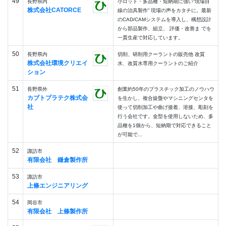
49
長野県内
小ロット・多品種・短納期に強い“現場目
株式会社CATORCE
線の治具製作” 現場の声をカタチに。最新
のCAD/CAMシステムを導入し、構想設計
から部品製作、組立、 評価・改善ま でを
一貫生産で対応しています。
50
長野県内
切削、研削用クーラントの販売他 改質
株式会社環境クリエイ
水、改質水専用クーラントのご紹介
ション
51
長野県外
創業約50年のプラスチック加工のノウハウ
カブトプラテク株式会
を生かし、複合旋盤やマシニングセンタを
社
使って切削加工や曲げ接着、溶接、彫刻を
行う会社です。金型を使用しないため、多
品種を1個から、短納期で対応できること
が可能で...
52
諏訪市
有限会社 鎌倉製作所
53
諏訪市
上條エンジニアリング
54
岡谷市
有限会社 上條製作所