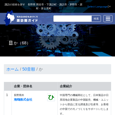
諏訪の技術を探す 長野県 岡谷市・下諏訪町・諏訪市・茅野市・原
Select Language
▼
村・富士見町
か（68）
ホーム
50音順
か
企業・団体名
企業紹介
1
長野県外
中国専門の機械商社として、日本製品や日
海鴎株式会社
系現地企業製品の中国販売、機械・ユニッ
トから部品に至る調達及び生産等、お客様
の中国でのモノづくりをサポートいたしま
す。