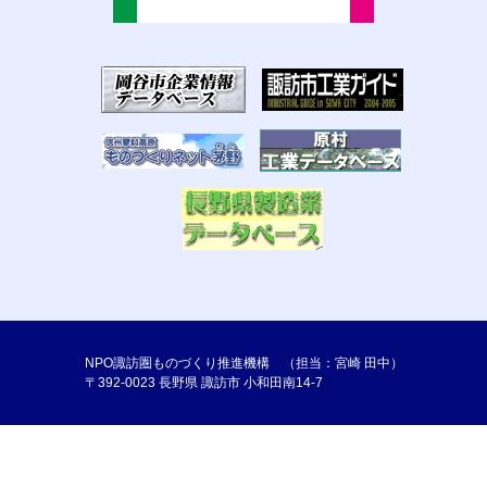
NPO諏訪圏ものづくり推進機構 （担当：宮崎 田中）
〒392-0023 長野県 諏訪市 小和田南14-7