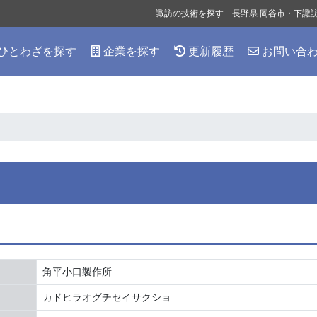
諏訪の技術を探す 長野県 岡谷市・下諏
ひとわざを探す
企業を探す
更新履歴
お問い合
角平小口製作所
カドヒラオグチセイサクショ