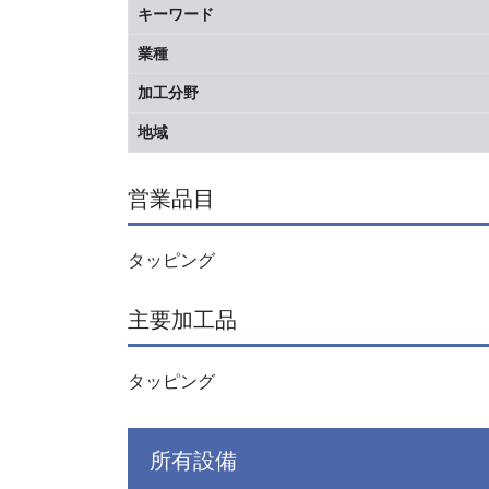
キーワード
業種
加工分野
地域
営業品目
タッピング
主要加工品
タッピング
所有設備