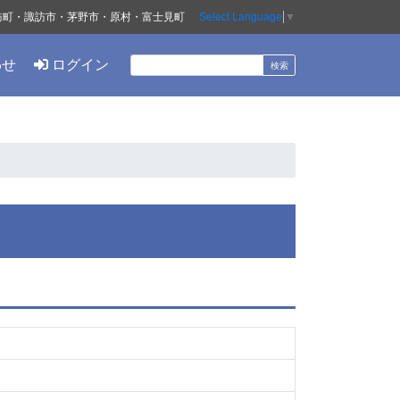
訪町・諏訪市・茅野市・原村・富士見町
Select Language
▼
わせ
ログイン