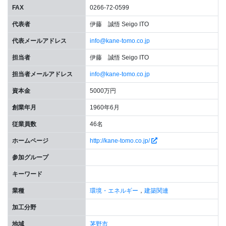
FAX
0266-72-0599
代表者
伊藤 誠悟 Seigo ITO
代表メールアドレス
info@kane-tomo.co.jp
担当者
伊藤 誠悟 Seigo ITO
担当者メールアドレス
info@kane-tomo.co.jp
資本金
5000万円
創業年月
1960年6月
従業員数
46名
ホームページ
http://kane-tomo.co.jp/
参加グループ
キーワード
業種
環境・エネルギー
，
建築関連
加工分野
地域
茅野市