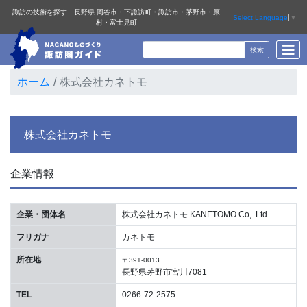
諏訪の技術を探す 長野県 岡谷市・下諏訪町・諏訪市・茅野市・原
Select Language
▼
村・富士見町
ホーム
株式会社カネトモ
株式会社カネトモ
企業情報
企業・団体名
株式会社カネトモ KANETOMO Co,. Ltd.
フリガナ
カネトモ
所在地
〒391-0013
長野県茅野市宮川7081
TEL
0266-72-2575