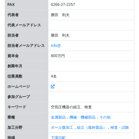
FAX
0266-27-2257
代表者
勝田 利夫
代表メールアドレス
担当者
勝田 利夫
担当者メールアドレス
info@
資本金
800万円
創業年月
従業員数
4名
ホームページ
参加グループ
キーワード
空気圧機器の組立、検査
業種
金属製品
，
機械・機械部品
，
その他
加工分野
ボール盤加工
，
組立（最終製品）
，
検査・試験
地域
下諏訪町