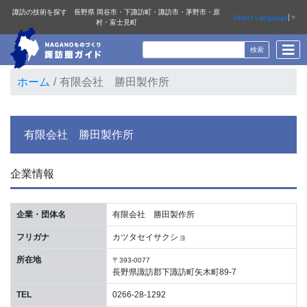
諏訪の技術を探す 長野県 岡谷市・下諏訪町・諏訪市・茅野市・原
Select Language
▼
村・富士見町
ホーム
有限会社 勝田製作所
有限会社 勝田製作所
企業情報
企業・団体名
有限会社 勝田製作所
フリガナ
カツタセイサクショ
所在地
〒393-0077
長野県諏訪郡下諏訪町矢木町89-7
TEL
0266-28-1292