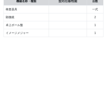
機械名称・種類
型式/仕様/性能
台数
検査器具
一式
顕微鏡
2
卓上ボール盤
1
イメージメジャー
1