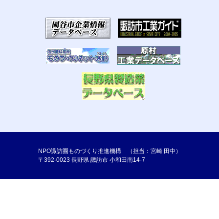
NPO諏訪圏ものづくり推進機構 （担当：宮崎 田中）
〒392-0023 長野県 諏訪市 小和田南14-7