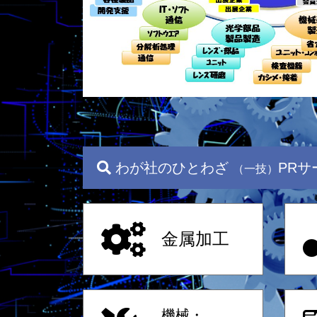
わが社のひとわざ
PRサ
（一技）
金属加工
機械・