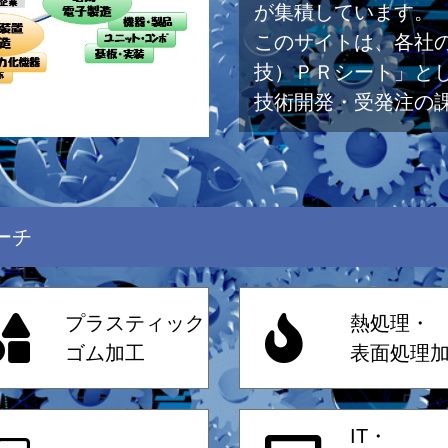
が集積しています。
このサイトは、各社
技）ＰＲシート」と
技術開発・受発注の
ーチ
プラスティック
熱処理・
ゴム加工
表面処理
IT・