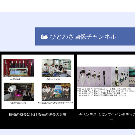
ひとわざ画像チャンネル
植物の成長における光の波長の影響
P-ペンデス（ポンプ付ペン型ディ
ー）