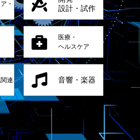
ェア・
設計・試作
医療・
ヘルスケア
音響・楽器
流関連
等