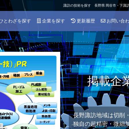
諏訪の技術を探す 長野県 岡谷市・下諏
ひとわざを探す
企業を探す
更新履歴
お問い合
掲載企
長野諏訪地域は切削
独自の超精密・微細