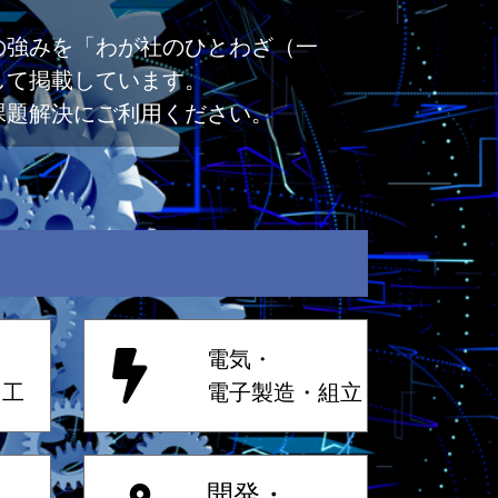
の強みを「わが社のひとわざ（一
して掲載しています。
課題解決にご利用ください。
電気・
加工
電子製造・組立
開発・