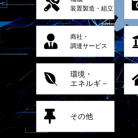
装置製造・組立
商社・
調達サービス
環境・
エネルギ－
その他