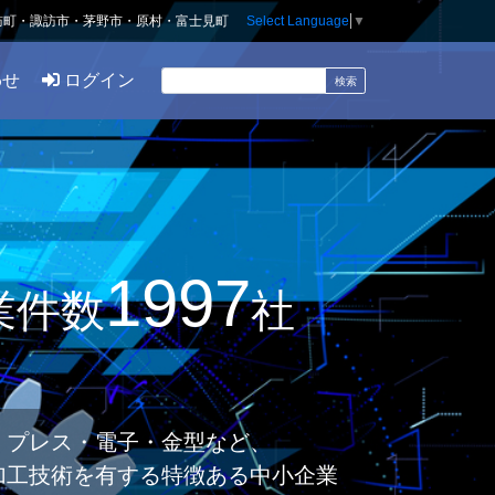
訪町・諏訪市・茅野市・原村・富士見町
Select Language
▼
わせ
ログイン
1997
業件数
社
・プレス・電子・金型など、
加工技術を有する特徴ある中小企業