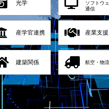
光学
ソフトウ
通信
産学官連携
産業支援
建築関係
航空・物