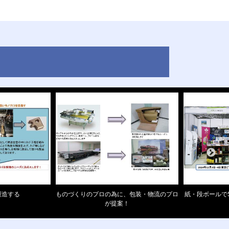
製造する
ものづくりのプロの為に、包装・物流のプロ
紙・段ボールで
が提案！