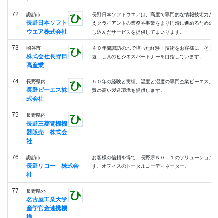
72
諏訪市
長野日本ソフトウエアは、高度で専門的な情報技術力だ
長野日本ソフト
えクライアントの業務や事業をより円滑に進めるための
ウエア株式会社
し込んだサービスを提供してまいります。
73
岡谷市
４０年間諏訪の地で培った経験・技術をお客様に、そし
株式会社長野日
還 し真のビジネスパートナーを目指しています。
高産業
74
長野県内
５０年の経験と実績。温度と湿度の専門企業ピーエス。
長野ピーエス株
質の高い製造環境を提供します。
式会社
75
長野県内
長野三菱電機機
器販売 株式会
社
76
諏訪市
お客様の信頼を得て、長野県ＮＯ．１のソリューション
長野リコー 株式会
す、オフィスのトータルコーディネーター。
社
77
長野県外
名古屋工業大学
産学官金連携機
構