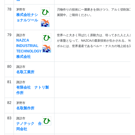
78
茅野市
刃物作りの技術に一層磨きを掛けつつ、アルミ切削加工
株式会社ナシ
展開中。ご期待ください。
ョナルツール
79
諏訪市
世界へと大きく羽ばたく原動力は、培ってきた人と人と
NAZCA
が基盤となって、NAZCAの最新技術が生かされる。 NAZ
INDUSTRIAL
ボルには、世界遺産であるペルー・ナスカの地上絵を冠し.
TECHNOLOGY
株式会社
80
諏訪市
名取工業所
81
諏訪市
有限会社 ナトリ製
作所
82
茅野市
名取製作所
83
諏訪市
ナノテック 合
同会社