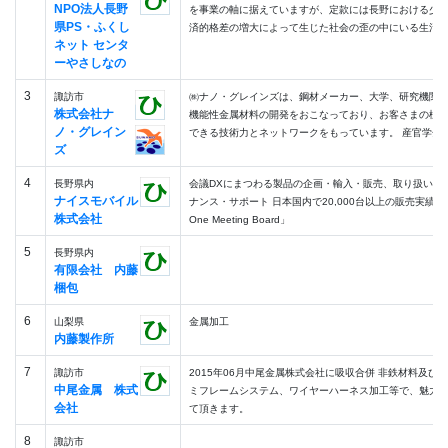
NPO法人長野
を事業の軸に据えていますが、定款には長野における少
県PS・ふくし
済的格差の増大によって生じた社会の歪の中にいる生活困窮
ネット センタ
ーやさしなの
3
諏訪市
㈱ナノ・グレインズは、鋼材メーカー、大学、研究機関
株式会社ナ
機能性金属材料の開発をおこなっており、お客さまの様
ノ・グレイン
できる技術力とネットワークをもっています。 産官学金連携
ズ
4
長野県内
会議DXにまつわる製品の企画・輸入・販売、取り扱い商
ナイスモバイル
ナンス・サポート 日本国内で20,000台以上の販売実績 MAXH
株式会社
One Meeting Board」
5
長野県内
有限会社 内藤
梱包
6
山梨県
金属加工
内藤製作所
7
諏訪市
2015年06月中尾金属株式会社に吸収合併 非鉄材料及び
中尾金属 株式
ミフレームシステム、ワイヤーハーネス加工等で、魅力
会社
て頂きます。
8
諏訪市