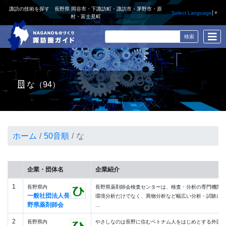
諏訪の技術を探す 長野県 岡谷市・下諏訪町・諏訪市・茅野市・原
Select Language
▼
村・富士見町
な（94）
ホーム
50音順
な
企業・団体名
企業紹介
1
長野県内
長野県薬剤師会検査センターは、検査・分析の専門機関
一般社団法人長
環境分析だけでなく、異物分析など幅広い分析・試験に
野県薬剤師会
...
2
長野県内
やさしなのは長野に住むベトナム人をはじめとする外国