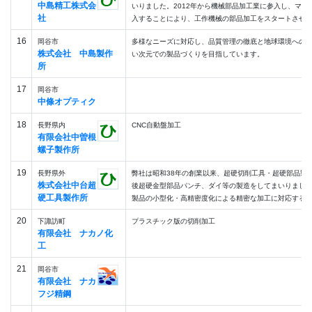
中島精工株式会
いりました。2012年から機械部品加工業に参入し、マシ
社
入することにより、工作機械の部品加工をスタートさせました
16
岡谷市
多様なニーズに対応し、品質管理の徹底と地球環境への
株式会社 中島製作
い次元での製品づくりを目指しています。
所
17
岡谷市
中條オプティク
18
長野県内
CNC自動盤加工
有限会社中曽根
螺子製作所
19
長野県外
弊社は昭和38年の創業以来、超硬切削工具・超硬部品製
株式会社中台超
後超硬金型部品パンチ、ダイ等の製造をしてまいりました
硬工具製作所
製品の小型化・高精密度化による精密な加工に対応する為株
20
下諏訪町
プラスチック版の切削加工
有限会社 ナカノ化
工
21
岡谷市
有限会社 ナカ
フジ精鋼