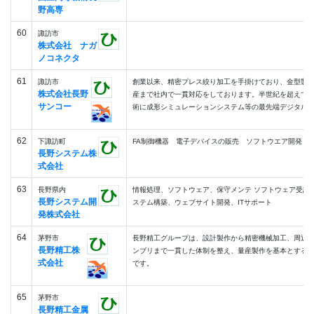
野高専
60
諏訪市
株式会社 ナガ
ノコネクタ
61
諏訪市
創業以来、精密プレス絞り加工を手掛けており、金型製
株式会社長野
産まで社内で一貫対応をしております。半世紀を超えて
サンコー
術に成形シミュレーションシステム等の最先端デジタルテク
62
下諏訪町
FA制御機器 電子デバイスの販売 ソフトウエア開発
長野システム株
式会社
63
長野県内
情報処理、ソフトウェア、保守メンテ ソフトウェア受託
長野システム開
ステム構築、ウェブサイト開発、ITサポート
発株式会社
64
茅野市
長野精工グループは、設計製作から精密機械加工、周辺
長野精工株
ンブリまで一貫した体制を整え、量産製作を基本とする
式会社
です。
65
茅野市
長野精工金属