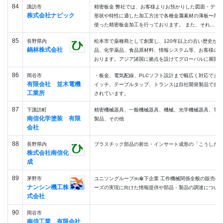
84
諏訪市
精密板金 弊社では、お客様よりお預かりした図面・デー
株式会社ナピック
形状や特性に適した加工方法で各種金属素材の薄板〜厚板（0.
使った精密板金加工を行っております。 また、それ...
85
長野県内
松本市で薬種商として創業し、120年以上の古い歴史が
鍋林株式会社
品、化学薬品、食品原材料、情報システム等、お客様の
おります。アジア諸国に拠点を設けてグローバルに展開
86
岡谷市
・板金、電気配線、PLCソフト設計まで幅広く対応できま
有限会社 並木電機
イッチ、テーブルタップ、トランスは自社開発製品で多
工業所
されています。
87
下諏訪町
精密機械器具、一般機械器具、機械、光学機械器具、電
南信化学塗装 有限
製品、その他
会社
88
長野県内
プラスチック部品の射出・インサート成形の「こうした
株式会社南信化
成
89
茅野市
ユニソングループ㈱傘下企業 工作機械関係全般の販売の
ナンシン機工株
ーズの実現に向けた情報提供や部品・製品の調達につい
式会社
90
岡谷市
南信工業 有限会社