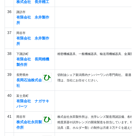
株式会社 長井精工
36
諏訪市
有限会社 永井製作
所
37
岡谷市
有限会社 永井製作
所
38
下諏訪町
精密機械器具、一般機械器具、輸送用機械器具、金属製
有限会社 長岡精機
製作所
39
長野県外
切削油シェア新潟県内ナンバーワンの専門商社。 最適な
長岡石油株式会
理は、当社にお任せください。
社
40
富士見町
有限会社 ナガサキ
パーツ
41
岡谷市
株式会社永田製作所は、光学レンズ製造用諸設備、各種
株式会社永田製
精度原器や試作レンズの開発製造を担当しています。特
作所
治具（皿、ホルダー類）の制作は月産３万ＰＣを超え全国シェ