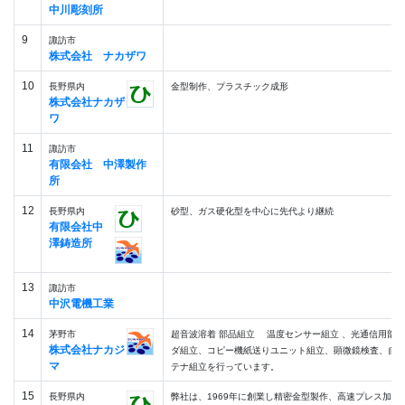
中川彫刻所
9
諏訪市
株式会社 ナカザワ
10
長野県内
金型制作、プラスチック成形
株式会社ナカザ
ワ
11
諏訪市
有限会社 中澤製作
所
12
長野県内
砂型、ガス硬化型を中心に先代より継続
有限会社中
澤鋳造所
13
諏訪市
中沢電機工業
14
茅野市
超音波溶着 部品組立 温度センサー組立 、光通信用部
株式会社ナカジ
ダ組立、コピー機紙送りユニット組立、顕微鏡検査、自
マ
テナ組立を行っています。
15
長野県内
弊社は、1969年に創業し精密金型製作、高速プレス加工