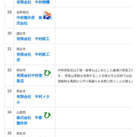
有限会社 中村精機
29
長野県内
中村製作所 株
式会社
30
諏訪市
有限会社 中村鉄工
31
岡谷市
有限会社 中村鉄工
所
32
岡谷市
中村塗装店は工場・倉庫をはじめとした建屋の塗装工事
有限会社中村塗
す。 塗装は美観を改善すること自体が主な目的ではあり
装店
屋根材を風雨から守り雨漏りを未然に防ぐことが最も大切です
33
岡谷市
有限会社 中村メタ
ル
34
山梨県
株式会社 中家
製作所
35
岡谷市