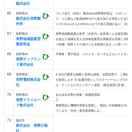
株式会社
66
長野県内
プレス加工（非鉄） 株式会社長野製作所は、スポンジ・
株式会社長野製
プ・ゴム類など軟質材料の打ち抜き加工を得意とする加
作所
イズ0.6ｍｍから4,000ｍｍまでの加工実績があり、試作から
67
長野県内
長野地域製造業の若手（次世代）経営者による相互研鑚
長野地域提案営
を超えた地域を支える技術提案型企業集団を目指し活動し
業研究会
ト削減・効率ＵＰの糸口となる技術が詰まった我々グループ
68
長野県内
半導体・電子部品・コネクタ・モータなどエレクトロニ
長野チップラン
ド株式会社
69
長野県内
♦ 当社の豊富な経験と高度な技術、品質管理で、ご満足
長野電材株式会
を提供します ① 金属代替としてのスーパーエンプラの成形
社
ル、ナットなどのインサート成形 (複合成形) ③ 精...
70
長野県内
あらゆる分野の塗装・表面処理加
長野ドライルー
ブ株式会社
精密部品に機能性塗装を塗装し、製品に付加価値を付け
ています。社内一貫生産体制によ...
71
諏訪市
株式会社 長野日報
社