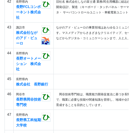
42
長野県内
旧社名 株式会社しなの富士通 業務/民生用機器に組込む
長野FCLコンポ
開発/設計、製造 （キーボード・タッチパネル・サーマル
ーネント株式会
タ・ サーバコントロールユニット・車載電装ユニット、..
社
43
諏訪市
ながのアド・ビューロの事業領域はあらゆるコミュニケ
株式会社なが
す。マスメディアからさまざまなクリエイティブ、セー
のアド・ビュ
などからデジタル・コミュニケーションまで、人と人、人と
ーロ
44
長野県内
長野オートメー
ション 株式会
社
45
長野県内
株式会社 長野銀行
46
岡谷市
岡谷技術専門校は、職業能力開発促進法に基づき長野県
長野県岡谷技術
で、職業に必要な技能や関連知識を習得し、地域や企業
専門校
育成することを目的としています。
47
長野県内
長野県工科短期
大学校