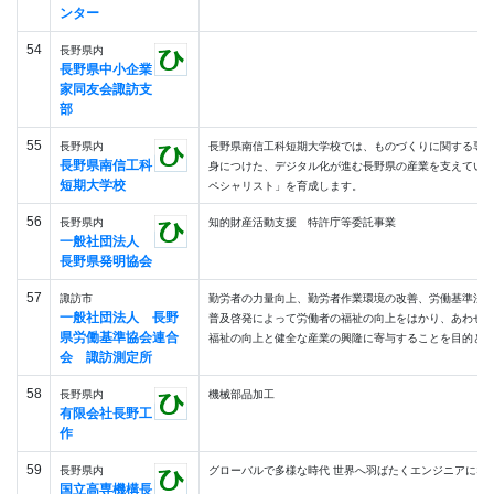
ンター
54
長野県内
長野県中小企業
家同友会諏訪支
部
55
長野県内
長野県南信工科短期大学校では、ものづくりに関する専
長野県南信工科
身につけた、デジタル化が進む長野県の産業を支えてい
短期大学校
ペシャリスト」を育成します。
56
長野県内
知的財産活動支援 特許庁等委託事業
一般社団法人
長野県発明協会
57
諏訪市
勤労者の力量向上、勤労者作業環境の改善、労働基準法
一般社団法人 長野
普及啓発によって労働者の福祉の向上をはかり、あわせ
県労働基準協会連合
福祉の向上と健全な産業の興隆に寄与することを目的とし活
会 諏訪測定所
58
長野県内
機械部品加工
有限会社長野工
作
59
長野県内
グローバルで多様な時代 世界へ羽ばたくエンジニアにな
国立高専機構長