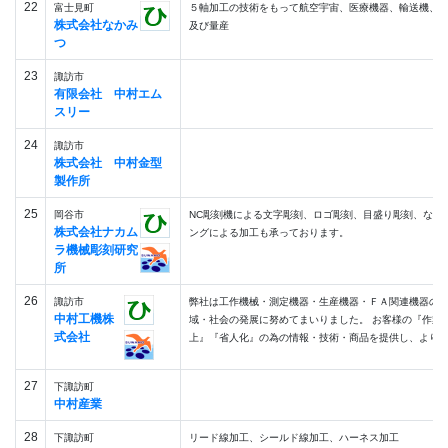
22
富士見町
５軸加工の技術をもって航空宇宙、医療機器、輸送機、
株式会社なかみ
及び量産
つ
23
諏訪市
有限会社 中村エム
スリー
24
諏訪市
株式会社 中村金型
製作所
25
岡谷市
NC彫刻機による文字彫刻、ロゴ彫刻、目盛り彫刻、など
株式会社ナカム
ングによる加工も承っております。
ラ機械彫刻研究
所
26
諏訪市
弊社は工作機械・測定機器・生産機器・ＦＡ関連機器の
中村工機株
域・社会の発展に努めてまいりました。 お客様の『作業
式会社
上』『省人化』の為の情報・技術・商品を提供し、より多く
27
下諏訪町
中村産業
28
下諏訪町
リード線加工、シールド線加工、ハーネス加工