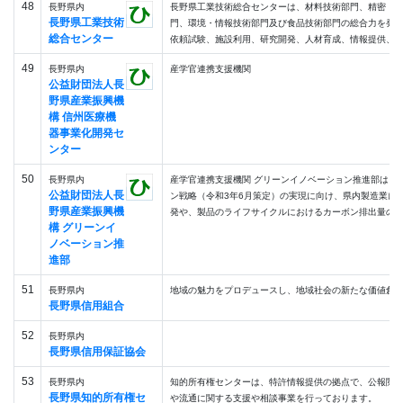
48
長野県内
長野県工業技術総合センターは、材料技術部門、精密・
長野県工業技術
門、環境・情報技術部門及び食品技術部門の総合力を発
総合センター
依頼試験、施設利用、研究開発、人材育成、情報提供、技術
49
長野県内
産学官連携支援機関
公益財団法人長
野県産業振興機
構 信州医療機
器事業化開発セ
ンター
50
長野県内
産学官連携支援機関 グリーンイノベーション推進部は、
公益財団法人長
ン戦略（令和3年6月策定）の実現に向け、県内製造業に
野県産業振興機
発や、製品のライフサイクルにおけるカーボン排出量の可視
構 グリーンイ
ノベーション推
進部
51
長野県内
地域の魅力をプロデュースし、地域社会の新たな価値創
長野県信用組合
52
長野県内
長野県信用保証協会
53
長野県内
知的所有権センターは、特許情報提供の拠点で、公報閲
長野県知的所有権セ
や流通に関する支援や相談事業を行っております。