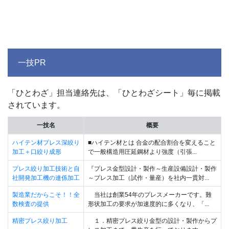
一技PR
「ひとわざ」担当連絡先は、「ひとわざシート」毎に掲載
されています。
一技名
概要
ハイテン材プレス深絞り
■ハイテン材とは 合金の配合割合を変えること
加工＋口絞り成形
で一般構造用圧延鋼材より強度（引張...
プレス絞り加工技術と自
『プレス金型設計・製作～生産設備設計・製作
社開発加工機の連係加工
～プレス加工（試作・量産）を社内一貫対...
製造業だからこそ！！全
当社は創業54年のプレスメーカーです。難
数検査の提供
形状加工の要求が加速度的に多くなり、「...
精密プレス絞り加工
１．精密プレス絞り金型の設計・製作からプ