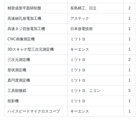
精密成形平面研削盤
長島精工、日立
2
高速細孔放電加工機
アステック
1
高速ネジ切放電加工機
日本放電技術
1
CNC画像測定機
ミツトヨ
1
3Dスキャナ型三次元測定機
キーエンス
1
三次元測定機
ミツトヨ
2
形状測定機
ミツトヨ
1
真円度測定機
ミツトヨ
1
工具顕微鏡
ミツトヨ、ニコン
5
投影機
ミツトヨ
1
ハイスピードマイクロスコープ
キーエンス
1