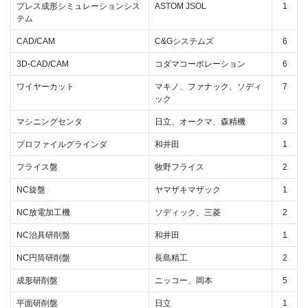
プレス成形シミュレーションシス
ASTOM JSOL
1
テム
CAD/CAM
C&Gシステムズ
6
3D-CAD/CAM
コダマコーポレーション
6
ワイヤーカット
マキノ、ファナック、ソディ
7
ック
マシニングセンタ
日立、オークマ、森精機
3
プロファイルグラインダ
和井田
1
フライス盤
牧野フライス
2
NC旋盤
ヤマザキマザック
1
NC放電加工機
ソディック、三菱
2
NC治具研削盤
和井田
1
NC円筒研削盤
長島精工
2
成形研削盤
ニッコー、岡本
5
平面研削盤
日立
1