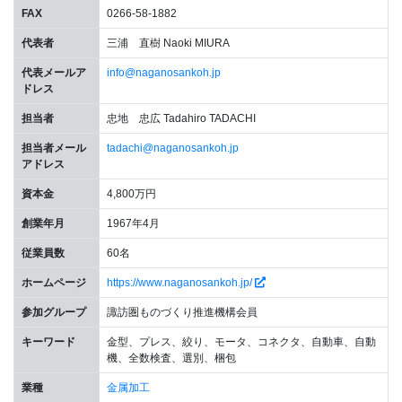
FAX
0266-58-1882
代表者
三浦 直樹 Naoki MIURA
代表メールア
info@naganosankoh.jp
ドレス
担当者
忠地 忠広 Tadahiro TADACHI
担当者メール
tadachi@naganosankoh.jp
アドレス
資本金
4,800万円
創業年月
1967年4月
従業員数
60名
ホームページ
https://www.naganosankoh.jp/
参加グループ
諏訪圏ものづくり推進機構会員
キーワード
金型、プレス、絞り、モータ、コネクタ、自動車、自動
機、全数検査、選別、梱包
業種
金属加工