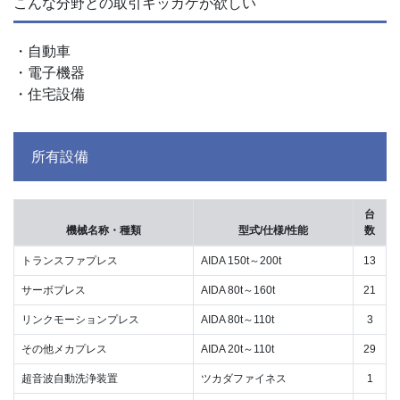
こんな分野との取引キッカケが欲しい
・自動車
・電子機器
・住宅設備
所有設備
台
機械名称・種類
型式/仕様/性能
数
トランスファプレス
AIDA 150t～200t
13
サーボプレス
AIDA 80t～160t
21
リンクモーションプレス
AIDA 80t～110t
3
その他メカプレス
AIDA 20t～110t
29
超音波自動洗浄装置
ツカダファイネス
1