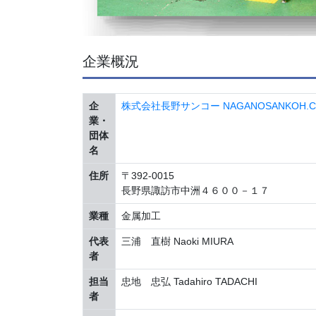
企業概況
企
株式会社長野サンコー NAGANOSANKOH.CO.
業・
団体
名
住所
〒392-0015
長野県諏訪市中洲４６００－１７
業種
金属加工
代表
三浦 直樹 Naoki MIURA
者
担当
忠地 忠弘 Tadahiro TADACHI
者