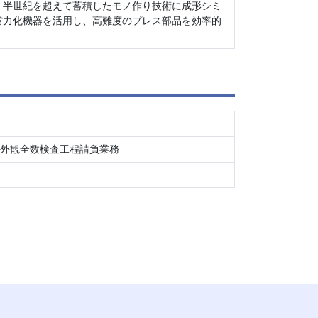
。半世紀を超えて蓄積したモノ作り技術に成形シミ
省力化機器を活用し、高難度のプレス部品を効率的
／外観全数検査工程請負業務