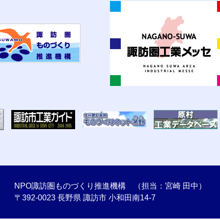
NPO諏訪圏ものづくり推進機構 （担当：宮崎 田中）
〒392-0023 長野県 諏訪市 小和田南14-7