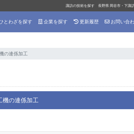
諏訪の技術を探す 長野県 岡谷市・下諏
ひとわざを探す
企業を探す
更新履歴
お問い合
機の連係加工
工機の連係加工