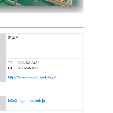
諏訪市
TEL: 0266-52-2432
FAX: 0266-58-1882
https://www.naganosankoh.jp/
info@naganosankoh.jp