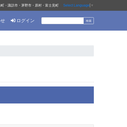
訪町・諏訪市・茅野市・原村・富士見町
Select Language
▼
わせ
ログイン