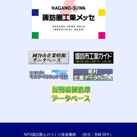
NPO諏訪圏ものづくり推進機構 （担当：宮崎 田中）