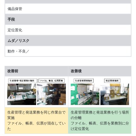
備品保管
手段
定位置化
ムダ／リスク
動作・不良／
改善前
改善後
生産管理と発送業務を同じ作業台で
生産管理業務と発送業務を行う場所
実施
の分離
ファイル、帳表、伝票が混在してい
ファイル、帳表、伝票を業務別に分
た
け定位置化