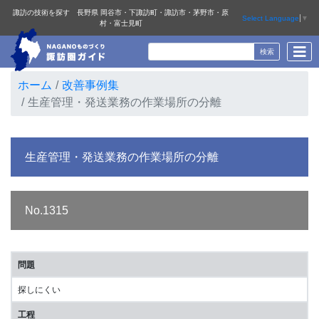
諏訪の技術を探す 長野県 岡谷市・下諏訪町・諏訪市・茅野市・原
Select Language
▼
村・富士見町
ホーム
改善事例集
生産管理・発送業務の作業場所の分離
生産管理・発送業務の作業場所の分離
No.1315
問題
探しにくい
工程