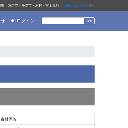
訪町・諏訪市・茅野市・原村・富士見町
Select Language
▼
わせ
ログイン
資材保管