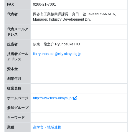
FAX
0266-21-7001
代表者
岡谷市工業振興課課長 真田 健 Takeshi SANADA,
Manager, Industry Development Div.
代表メールア
ドレス
担当者
伊東 龍之介 Ryunosuke ITO
担当者メール
ito.ryunosuke@city.okaya.lg.jp
アドレス
資本金
創業年月
従業員数
ホームページ
http://www.tech-okaya.jp/
参加グループ
キーワード
業種
産学官・地域連携