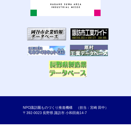
NPO諏訪圏ものづくり推進機構 （担当：宮崎 田中）
〒392-0023 長野県 諏訪市 小和田南14-7