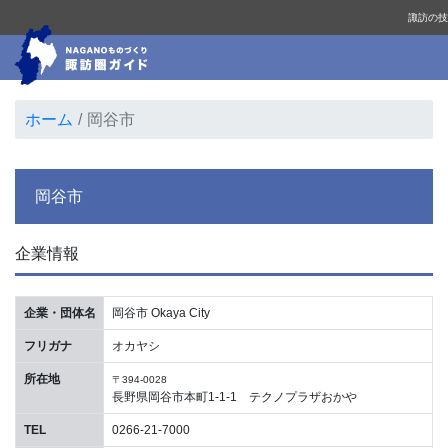
諏訪の技
ホーム
岡谷市
岡谷市
企業情報
企業・団体名
岡谷市 Okaya City
フリガナ
オカヤシ
所在地
〒394-0028
長野県岡谷市本町1-1-1 テクノプラザおかや
TEL
0266-21-7000