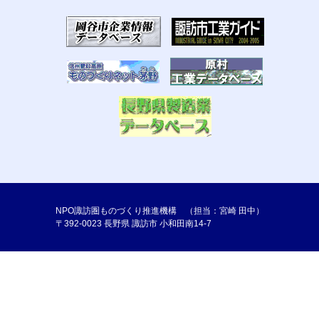
NPO諏訪圏ものづくり推進機構 （担当：宮崎 田中）
〒392-0023 長野県 諏訪市 小和田南14-7