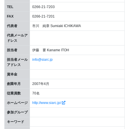
TEL
0266-21-7203
FAX
0266-21-7201
代表者
市川 純章 Sumiaki ICHIKAWA
代表メールア
ドレス
担当者
伊藤 要 Kaname ITOH
担当者メール
info@siarc.jp
アドレス
資本金
創業年月
2007年4月
従業員数
70名
ホームページ
http://www.siarc.jp/
参加グループ
キーワード