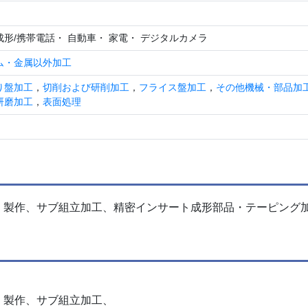
形/携帯電話・ 自動車・ 家電・ デジタルカメラ
ム・金属以外加工
り盤加工
，
切削および研削加工
，
フライス盤加工
，
その他機械・部品加
研磨加工
，
表面処理
・製作、サブ組立加工、精密インサート成形部品・テーピング
・製作、サブ組立加工、