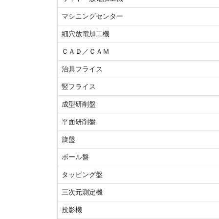
マシニングセンター
細穴放電加工機
ＣＡＤ／ＣＡＭ
治具フライス
竪フライス
成型研削盤
平面研削盤
旋盤
ボール盤
タッピング盤
三次元測定機
投影機