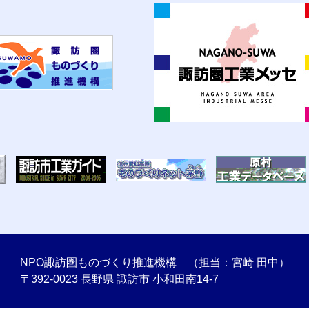
NPO諏訪圏ものづくり推進機構 （担当：宮崎 田中）
〒392-0023 長野県 諏訪市 小和田南14-7