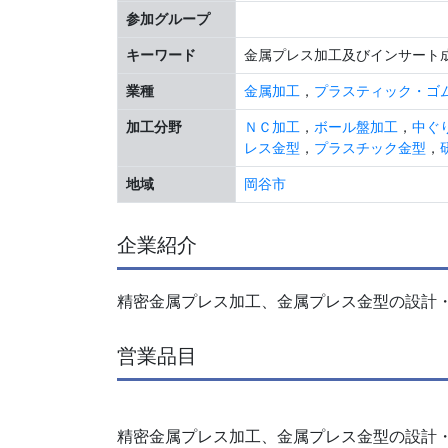
参加グループ
キーワード
金属プレス加工及びインサート成
業種
金属加工
，
プラスティック・ゴ
加工分野
ＮＣ加工
，
ボール盤加工
，
中ぐ
レス金型
，
プラスチック金型
，
地域
岡谷市
企業紹介
精密金属プレス加工、金属プレス金型の設計
営業品目
精密金属プレス加工、金属プレス金型の設計