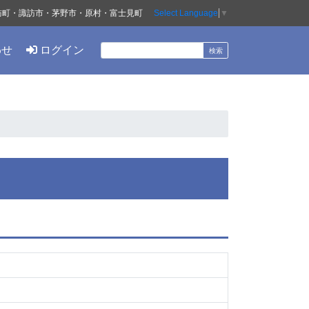
訪町・諏訪市・茅野市・原村・富士見町
Select Language
▼
わせ
ログイン