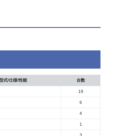
型式/仕様/性能
台数
19
6
4
1
3