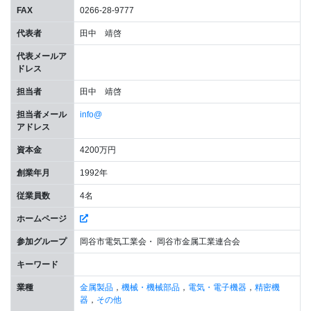
FAX
0266-28-9777
代表者
田中 靖啓
代表メールア
ドレス
担当者
田中 靖啓
担当者メール
info@
アドレス
資本金
4200万円
創業年月
1992年
従業員数
4名
ホームページ
参加グループ
岡谷市電気工業会・ 岡谷市金属工業連合会
キーワード
業種
金属製品
，
機械・機械部品
，
電気・電子機器
，
精密機
器
，
その他