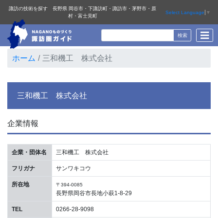
諏訪の技術を探す 長野県 岡谷市・下諏訪町・諏訪市・茅野市・原
Select Language
▼
村・富士見町
ホーム
三和機工 株式会社
三和機工 株式会社
企業情報
企業・団体名
三和機工 株式会社
フリガナ
サンワキコウ
所在地
〒394-0085
長野県岡谷市長地小萩1-8-29
TEL
0266-28-9098