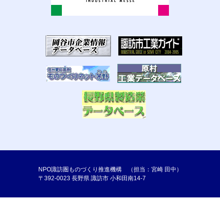
NPO諏訪圏ものづくり推進機構 （担当：宮崎 田中）
〒392-0023 長野県 諏訪市 小和田南14-7