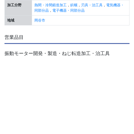
加工分野
熱間・冷間鍛造加工
，
鋲螺
，
刃具・治工具
，
電気機器・
同部分品
，
電子機器・同部分品
地域
岡谷市
営業品目
振動モーター開発・製造・ねじ転造加工・治工具