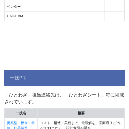
ベンダー
CAD/CAM
一技PR
「ひとわざ」担当連絡先は、「ひとわざシート」毎に掲載
されています。
一技名
概要
提案型 板金・筐
コスト・構造・美観まで、最適解を。図面通りに“作
体・什器製造
る”だけでなく、 設計意図を聞き...