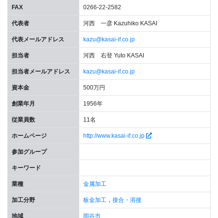
FAX
0266-22-2582
代表者
河西 一彦 Kazuhiko KASAI
代表メールアドレス
kazu@kasai-if.co.jp
担当者
河西 右登 Yuto KASAI
担当者メールアドレス
kazu@kasai-if.co.jp
資本金
500万円
創業年月
1956年
従業員数
11名
ホームページ
http://www.kasai-if.co.jp
参加グループ
キーワード
業種
金属加工
加工分野
板金加工
，
接合・溶接
地域
岡谷市