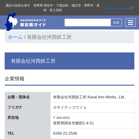
諏訪の技術を探す 長野県 岡谷市・下諏訪町・諏訪市・茅野市・原
Select Language
▼
村・富士見町
ホーム
有限会社河西鉄工所
有限会社河西鉄工所
企業情報
企業・団体名
有限会社河西鉄工所 Kasai Iron Works., Ltd.
フリガナ
カサイテッコウジョ
所在地
〒394-0021
長野県岡谷市郷田1-4-51
TEL
0266-22-2546