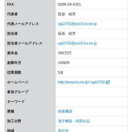
FAX
0266-28-4351
代表者
荻原 睦芳
代表メールアドレス
ogi2705@po15.lcv.ne.jp
担当者
荻原 睦芳
担当者メールアドレス
ogi2705@po15.lcv.ne.jp
資本金
300万円
創業年月
1958年
従業員数
5名
ホームページ
http://www.lcv.ne.jp/~ogi2705/
参加グループ
キーワード
業種
精密機器
加工分野
電子機器・同部分品
地域
岡谷市