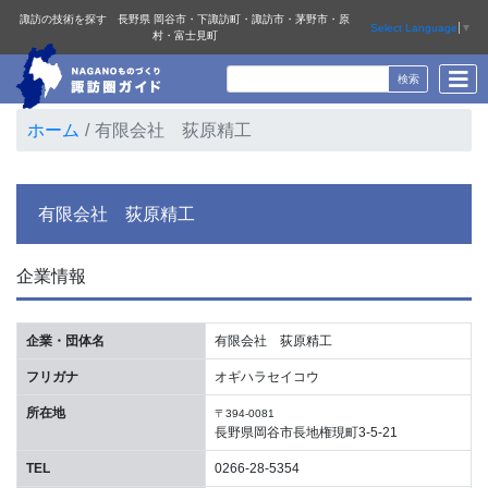
諏訪の技術を探す 長野県 岡谷市・下諏訪町・諏訪市・茅野市・原
Select Language
▼
村・富士見町
ホーム
有限会社 荻原精工
有限会社 荻原精工
企業情報
企業・団体名
有限会社 荻原精工
フリガナ
オギハラセイコウ
所在地
〒394-0081
長野県岡谷市長地権現町3-5-21
TEL
0266-28-5354