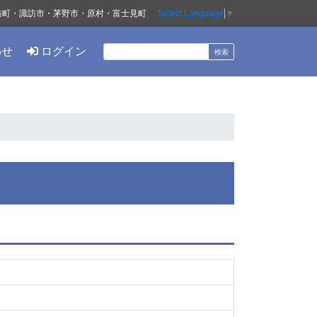
訪町・諏訪市・茅野市・原村・富士見町
Select Language
▼
わせ
ログイン