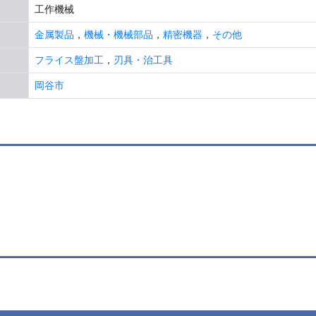
工作機械
金属製品
，
機械・機械部品
，
精密機器
，
その他
フライス盤加工
，
刃具・治工具
岡谷市