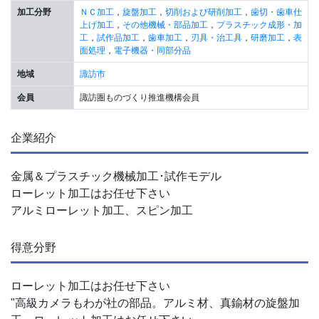
加工分野
ＮＣ加工
，
旋盤加工
，
切削および研削加工
，
歯切・歯車仕
上げ加工
，
その他機械・部品加工
，
プラスチック成形・加
工
，
試作品加工
，
歯車加工
，
刃具・治工具
，
研磨加工
，
表
面処理
，
電子機器・同部分品
地域
諏訪市
会員
諏訪圏ものづくり推進機構会員
企業紹介
金属＆プラスチック機械加工･試作モデル
ローレット加工はお任せ下さい
アルミローレット加工、スピン加工
得意分野
ローレット加工はお任せ下さい
"高級カメラもわが社の部品。アルミ材、真鍮材の旋盤加