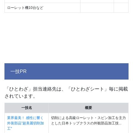
ローレット機10台など
一技PR
「ひとわざ」担当連絡先は、「ひとわざシート」毎に掲載
されています。
一技名
概要
業界最美！ 感性に響く
切削による高級ローレット・スピン加工を主力
外装部品"超美麗切削加
とした日本トップクラスの外観部品加工技...
工"