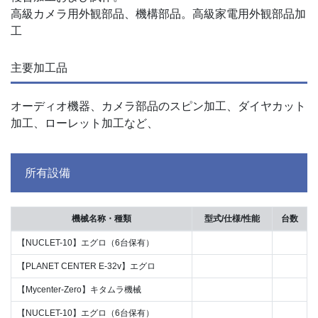
高級カメラ用外観部品、機構部品。高級家電用外観部品加
工
主要加工品
オーディオ機器、カメラ部品のスピン加工、ダイヤカット
加工、ローレット加工など、
所有設備
機械名称・種類
型式/仕様/性能
台数
【NUCLET-10】エグロ（6台保有）
【PLANET CENTER E-32v】エグロ
【Mycenter-Zero】キタムラ機械
【NUCLET-10】エグロ（6台保有）