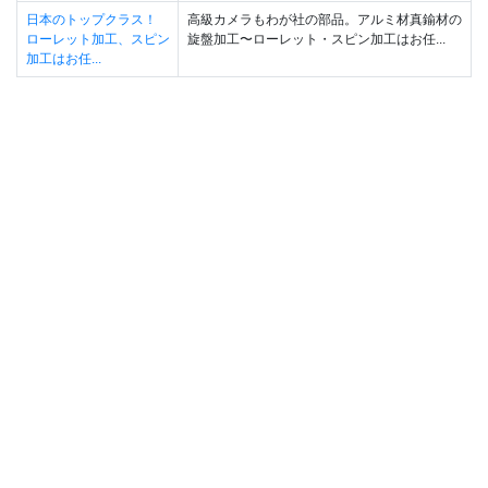
日本のトップクラス！
高級カメラもわが社の部品。アルミ材真鍮材の
ローレット加工、スピン
旋盤加工〜ローレット・スピン加工はお任...
加工はお任...