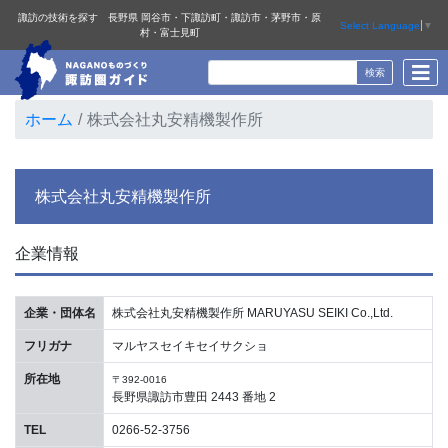
諏訪の技術を探す 長野県 岡谷市・下諏訪町・諏訪市・茅野市・原
Select Language
▼
村・富士見町
ホーム
株式会社丸安精機製作所
株式会社丸安精機製作所
企業情報
企業・団体名
株式会社丸安精機製作所 MARUYASU SEIKI Co.,Ltd.
フリガナ
マルヤスセイキセイサクショ
所在地
〒392-0016
長野県諏訪市豊田 2443 番地 2
TEL
0266-52-3756