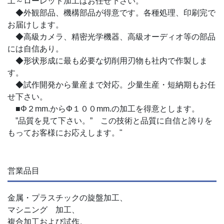
工～ローレット加工はお任せ下さい。
◆外観部品、機構部品が得意です。各種処理、印刷完で
お届けします。
◆高級カメラ、精密光学機器、高級オーディオ等の部品
には自信あり。
◆形状形成に最も必要な切削用刃物も社内で作製しま
す。
◆試作開発から量産まで対応。少量生産・短納期もお任
せ下さい。
■Φ２mm.からΦ１００mm.の加工を得意とします。
”品質を見て下さい。” この技術と品質に自信と誇りを
もってお客様にお応えします。"
営業品目
金属・プラスチックの旋盤加工、
マシニング゙加工、
複合加工および試作。