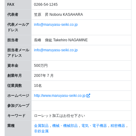
FAX
0266-54-1245
代表者
笠原 昇 Noboru KASAHARA
代表メールア
info@maruyasu-seiki.co.jp
ドレス
担当者
長峰 偉紘 Takehiro NAGAMINE
担当者メール
info@maruyasu-seiki.co.jp
アドレス
資本金
500万円
創業年月
2007年 7 月
従業員数
10名
ホームページ
http://www.maruyasu-seiki.co.jp
参加グループ
キーワード
ローレット加工はお任せ下さい
業種
金属製品
，
機械・機械部品
，
電気・電子機器
，
精密機器
，
非鉄金属