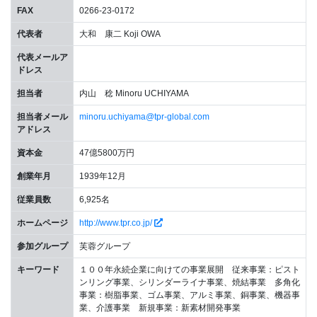
FAX
0266-23-0172
代表者
大和 康二 Koji OWA
代表メールア
ドレス
担当者
内山 稔 Minoru UCHIYAMA
担当者メール
minoru.uchiyama@tpr-global.com
アドレス
資本金
47億5800万円
創業年月
1939年12月
従業員数
6,925名
ホームページ
http://www.tpr.co.jp/
参加グループ
芙蓉グループ
キーワード
１００年永続企業に向けての事業展開 従来事業：ピスト
ンリング事業、シリンダーライナ事業、焼結事業 多角化
事業：樹脂事業、ゴム事業、アルミ事業、銅事業、機器事
業、介護事業 新規事業：新素材開発事業