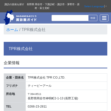
諏訪の技術を探す 長野県 岡谷市・下諏訪町・諏訪市・茅野市・原
Select Language
▼
村・富士見町
ホーム
TPR株式会社
TPR株式会社
企業情報
企業・団体名
TPR株式会社 TPR CO.,LTD.
フリガナ
ティーピーアール
所在地
〒394-8511
長野県岡谷市神明町2-1-13 (長野工場)
TEL
0266-23-2811