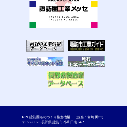
NPO諏訪圏ものづくり推進機構 （担当：宮崎 田中）
〒392-0023 長野県 諏訪市 小和田南14-7