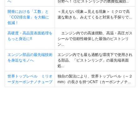
へ
分野へ！ ①ピストンリングの燃費低減効...
開発における「工数」と
＜見えない現象→見える現象＞ ミクロで高
「CO2排出量」を大幅に
速な動きも、みえてくると対策も手探りで...
低減！
高硬度・高品質表面処理を
エンジン内での高速摺動、高温・高圧ガス
もっと身近に!!
シールで信頼性確保した最強のピストンリ
ン...
エンジン部品の最先端技術
エンジン内でも最も過酷な環境下で使用され
を身近なモノへ
る部品、「ピストンリング」の最先端表面
処...
世界トップレベル ミリオ
独自の製法により、世界トップレベル（～２
ーダカーボンナノチューブ
mm）の長さを持つCNT（カーボンナノチ...