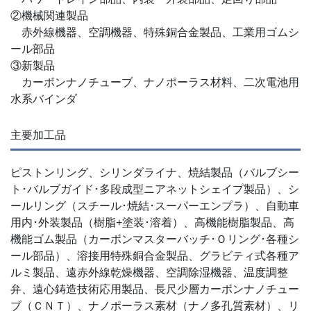
②機械関連製品
赤外線機器、空調機器、特殊銅合金製品、工業用ゴムシ
ール部品
③新製品
カーボンナノチューブ、ナノポーラス材料、二次電池用
水系バインダ
主要加工品
ピストンリング、シリンダライナ、焼結製品（バルブシー
ト･バルブガイド･多段成型ニアネットシェイプ製品）、シ
ールリング（スチール･焼結･スーパーエンプラ）、自動車
用内･外装製品（樹脂+塗装･溶着）、高機能樹脂製品、高
機能ゴム製品（カーボンマスターバッチ･Ｏリング･各種シ
ール部品）、溶接用特殊銅合金製品、グラビティ式各種ア
ルミ製品、遠赤外線乾燥機器、空調除湿機器、温度調整
弁、遠心鋳造技術応用製品、長尺少層カーボンナノチュー
ブ（ＣＮＴ）、ナノポーラス素材（ナノ多孔質素材）、リ