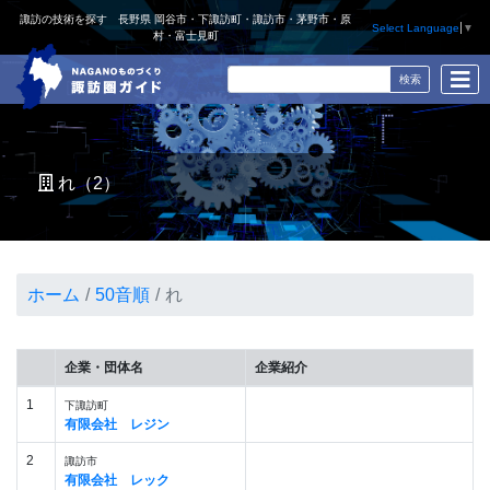
諏訪の技術を探す 長野県 岡谷市・下諏訪町・諏訪市・茅野市・原
Select Language
▼
村・富士見町
れ（2）
ホーム
50音順
れ
企業・団体名
企業紹介
1
下諏訪町
有限会社 レジン
2
諏訪市
有限会社 レック