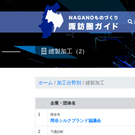
縫製加工（2）
ホーム
加工分野別
縫製加工
企業・団体名
1
岡谷市
岡谷シルクブランド協議会
2
下諏訪町