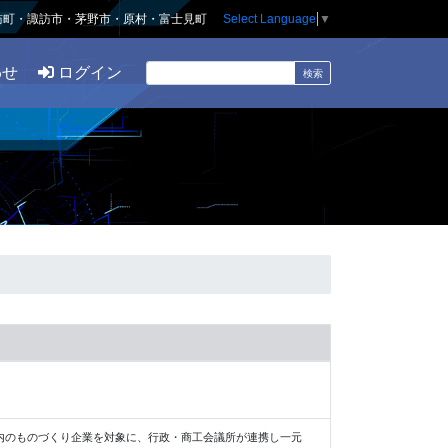
訪町・諏訪市・茅野市・原村・富士見町
Select Language
▼
わせ
ログイン
内のものづくり企業を対象に、行政・商工会議所が連携し一元