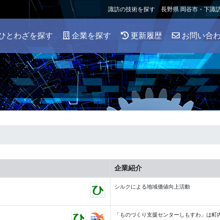
諏訪の技術を探す 長野県 岡谷市・下諏
ひとわざを探す
企業を探す
更新履歴
お問い合
企業紹介
シルクによる地域価値向上活動
「ものづくり支援センターしもすわ」は町