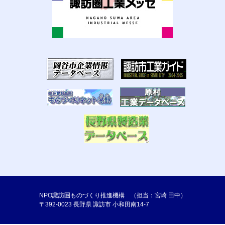
NPO諏訪圏ものづくり推進機構 （担当：宮崎 田中）
〒392-0023 長野県 諏訪市 小和田南14-7