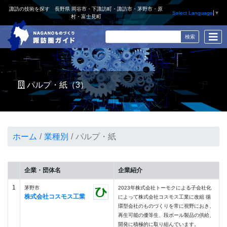
諏訪の技術を探す 長野県 岡谷市・下諏訪町・諏訪市・茅野市・原
Select Language
▼
村・富士見町
パルプ・紙（3）
ホーム
業種別
パルプ・紙
企業・団体名
企業紹介
1
茅野市
2023年株式会社トーモクによる子会社化
株式会社コスモス工業
によって株式会社コスモス工業に改組 循
環型会社のものづくりを常に視野におき、
再生可能の優等生、段ボール製品の供給、
開発に積極的に取り組んでいます。