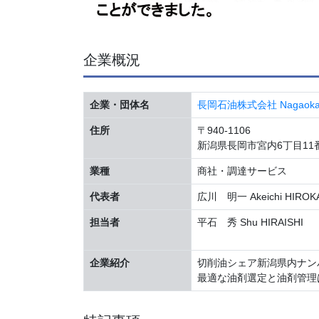
企業概況
企業・団体名
長岡石油株式会社 Nagaoka Oil
住所
〒940-1106
新潟県長岡市宮内6丁目11番
業種
商社・調達サービス
代表者
広川 明一 Akeichi HIROK
担当者
平石 秀 Shu HIRAISHI
企業紹介
切削油シェア新潟県内ナン
最適な油剤選定と油剤管理