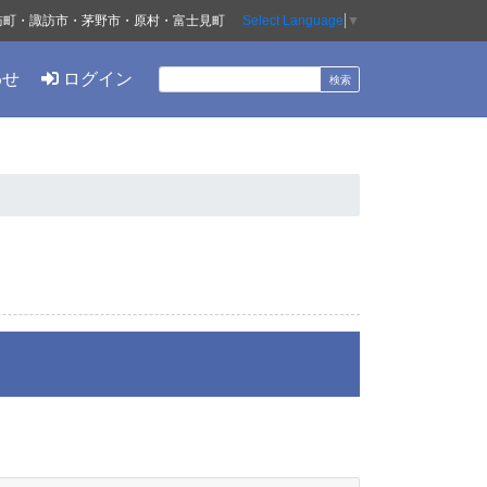
訪町・諏訪市・茅野市・原村・富士見町
Select Language
▼
わせ
ログイン