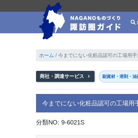
ホーム
今までにない化粧品認可の工場用手
商社・調達サービス
副資材・溶剤・油
今までにない化粧品認可の工場用
分類NO: 9-6021S