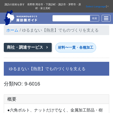
諏訪の技術を探す 長野県 岡谷市・下諏訪町・諏訪市・茅野市・原
Select Language
▼
村・富士見町
ホーム
ゆるまない【熱意】でものづくりを支える
商社・調達サービス
材料〜一貫・各種加工
ゆるまない【熱意】でものづくりを支える
分類NO: 9-6016
概要
●六角ボルト、ナットだけでなく、金属加工部品・樹