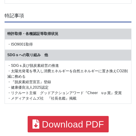
特記事項
特許取得・各種認証等取得状況
・ISO9001取得
SDGｓへの取り組み 他
・SDGｓ及び脱炭素経営の推進
・太陽光発電を導入し消費エネルギーを自然エネルギーに置き換えCO2削
減に務める
・『脱炭素経営宣言』登録
・健康優良法人2025認定
・リクルート主催 グッドアクションアワード『Cheer uｐ賞』受賞
・メディアタイムズ社 『社長名鑑』掲載
Download PDF