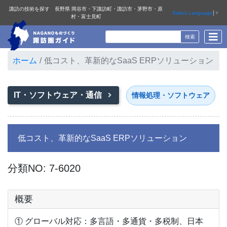
諏訪の技術を探す 長野県 岡谷市・下諏訪町・諏訪市・茅野市・原
Select Language
▼
村・富士見町
ホーム
低コスト、革新的なSaaS ERPソリューション
IT・ソフトウェア・通信
情報処理・ソフトウェア
低コスト、革新的なSaaS ERPソリューション
分類NO: 7-6020
概要
① グローバル対応：多言語・多通貨・多税制、日本