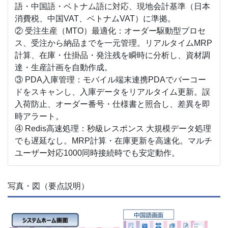
語・中国語・ベトナム語に対応、現地会計基準（日本
消費税、中国VAT、ベトナムVAT）に準拠。
② 受注生産（MTO）最適化：オーダー駆動型プロセ
ス、受注から納品までを一元管理。リアルタイムMRP
計算、在庫・仕掛品・発注残を瞬時に分析し、資材調
達・生産計画を自動作成。
③ PDA入庫管理：モバイル端末連携PDAでバーコー
ドをスキャンし、入庫データをリアルタイム更新。誤
入荷防止、オーダー番号・仕様書と照合し、差異を即
時アラート。
④ Redis高速処理：秒級レスポンス 大規模データ処理
でも遅延なし。MRP計算・在庫更新を高速化。マルチ
ユーザー対応1000同時接続時でも安定動作。
写真・図（要点説明）