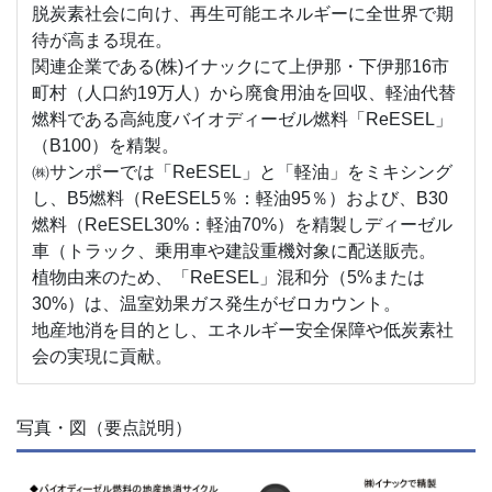
脱炭素社会に向け、再生可能エネルギーに全世界で期
待が高まる現在。
関連企業である(株)イナックにて上伊那・下伊那16市
町村（人口約19万人）から廃食用油を回収、軽油代替
燃料である高純度バイオディーゼル燃料「ReESEL」
（B100）を精製。
㈱サンポーでは「ReESEL」と「軽油」をミキシング
し、B5燃料（ReESEL5％：軽油95％）および、B30
燃料（ReESEL30%：軽油70%）を精製しディーゼル
車（トラック、乗用車や建設重機対象に配送販売。
植物由来のため、「ReESEL」混和分（5%または
30%）は、温室効果ガス発生がゼロカウント。
地産地消を目的とし、エネルギー安全保障や低炭素社
会の実現に貢献。
写真・図（要点説明）