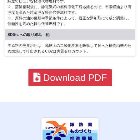
純度でピュアな軽油代替燃料です。
２、蒸留精製後に、静電気式の燃料浄化工程も経るので、市販軽油より清
浄度を高めた超清浄な軽油代替燃料です。
３、原料の油の種類や季節条件によって、適正な添加剤にて成分調整し、
信頼性を高めた軽油代替燃料です。
SDGｓへの取り組み 他
主原料の廃食用油は、地球上の二酸化炭素を吸収して育った植物由来のた
め燃焼して排出されるCO2は実質ゼロカウント。
Download PDF