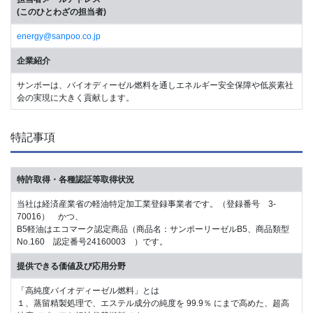
(このひとわざの担当者)
energy@sanpoo.co.jp
企業紹介
サンポーは、バイオディーゼル燃料を通しエネルギー安全保障や低炭素社
会の実現に大きく貢献します。
特記事項
特許取得・各種認証等取得状況
当社は経済産業省の軽油特定加工業登録事業者です。（登録番号 3-
70016） かつ、
B5軽油はエコマーク認定商品（商品名：サンポーリーゼルB5、商品類型
No.160 認定番号24160003 ）です。
提供できる価値及び応用分野
「高純度バイオディーゼル燃料」とは
１、蒸留精製処理で、エステル成分の純度を 99.9％ にまで高めた、超高