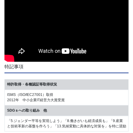
特記事項
特許取得・各種認証等取得状況
ISMS（ISO/IEC27001）取得
2012年 中小企業IT経営力大賞受賞
SDGｓへの取り組み 他
「5.ジェンダー平等を実現しよう」「8.働きがいも経済成長も」「9.産業
と技術革新の基盤を作ろう」「13.気候変動に具体的な対策を」を特に奨励