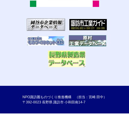
NPO諏訪圏ものづくり推進機構 （担当：宮崎 田中）
〒392-0023 長野県 諏訪市 小和田南14-7