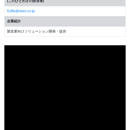
(このひとわざの担当者)
f1dfw@xeex.co.jp
企業紹介
製造業向けソリューション開発・提供