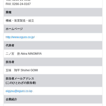
FAX: 0266-24-0167
業種
機械・装置製造・組立
ホームページ
http://www.eguro.co.jp/
代表者
二ノ宮 啓 Akira NINOMIYA
担当者
五味 翔平 Shohei GOMI
担当者メールアドレス
(このひとわざの担当者)
eigyou@eguro.co.kp
企業紹介