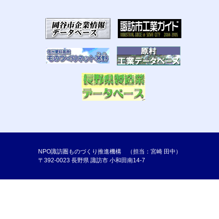
NPO諏訪圏ものづくり推進機構 （担当：宮崎 田中）
〒392-0023 長野県 諏訪市 小和田南14-7