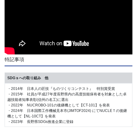
特記事項
SDGｓへの取り組み 他
・2014年 日本人の匠技『ものづくりコンテスト』 特別賞受賞
・2015年 社員が平成27年度長野県内の高度技能保有者を対象とした卓
越技能者知事表彰(信州の名工)に選出
・2022年 NUCROBO-101の後継機として【CT-101】を発表
・2024年 日本国際工作機械見本市(JIMTOF2024) にてNUCLEＴの後継
機として【NL-10CT】を発表
・2023年 長野県SDGs推進企業に登録