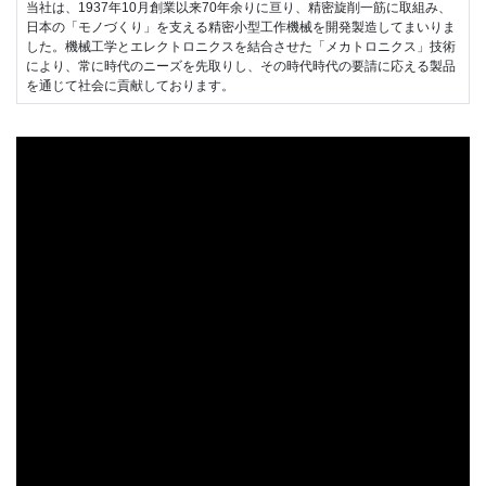
当社は、1937年10月創業以来70年余りに亘り、精密旋削一筋に取組み、
日本の「モノづくり」を支える精密小型工作機械を開発製造してまいりま
した。機械工学とエレクトロニクスを結合させた「メカトロニクス」技術
により、常に時代のニーズを先取りし、その時代時代の要請に応える製品
を通じて社会に貢献しております。