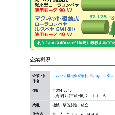
企業概況
企業・団
マルヤス機械株式会社 Maruyasu Kikai Co
体名
住所
〒394-8540
長野県岡谷市成田町２－１１－６
業種
機械・装置製造・組立
代表者
林 広一郎 Koichiro HAYASHI