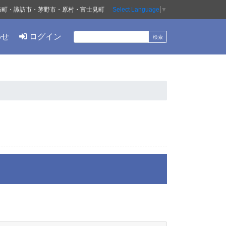
訪町・諏訪市・茅野市・原村・富士見町
Select Language
▼
わせ
ログイン