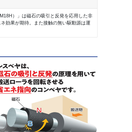
M18H）」は磁石の吸引と反発を応用した非
エネ効果が期待。また接触の無い駆動源は運