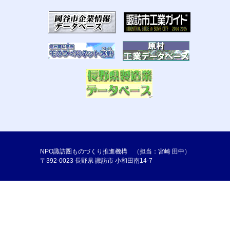
NPO諏訪圏ものづくり推進機構 （担当：宮崎 田中）
〒392-0023 長野県 諏訪市 小和田南14-7