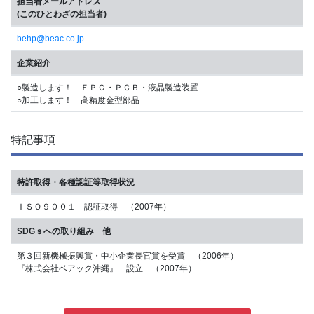
担当者メールアドレス
(このひとわざの担当者)
behp@beac.co.jp
企業紹介
○製造します！ ＦＰＣ・ＰＣＢ・液晶製造装置
○加工します！ 高精度金型部品
特記事項
特許取得・各種認証等取得状況
ＩＳＯ９００１ 認証取得 （2007年）
SDGｓへの取り組み 他
第３回新機械振興賞・中小企業長官賞を受賞 （2006年）
『株式会社ベアック沖縄』 設立 （2007年）