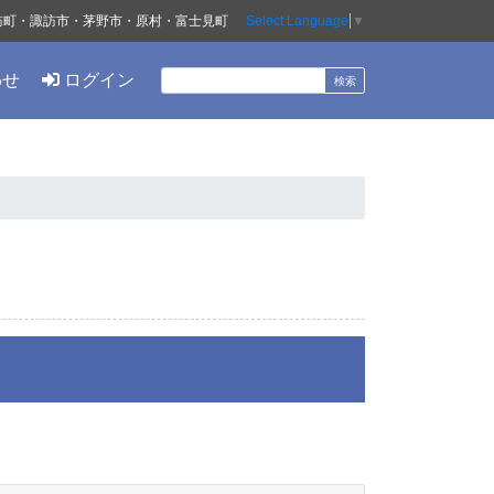
訪町・諏訪市・茅野市・原村・富士見町
Select Language
▼
わせ
ログイン