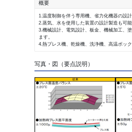
概要
1.温度制御を伴う専用機、省力化機器の設
2.蒸気、水を使用した装置の設計製造も可
3.機械設計、電気設計、板金、機械加工、
ます。
4.熱プレス機、乾燥機、洗浄機、高温ボッ
写真・図（要点説明）