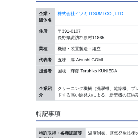
企業・
株式会社イツミ ITSUMI CO., LTD.
団体名
住所
〒391-0107
長野県諏訪郡原村11865
業種
機械・装置製造・組立
代表者
五味 淳 Atsushi GOMI
担当者
国枝 輝彦 Teruhiko KUNIEDA
企業紹
クリーニング機械（洗濯機、乾燥機、プ
介
ドする高い開発力による、新型機の短納
特記事項
特許取得・各種認証等
温度制御、蒸気発生技術の