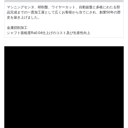
マシニングセンタ、研削盤、ワイヤーカット、自動旋盤と多岐にわたる部
品完成までの一貫加工屋として広くお客様から当てにされ、創業50年の歴
史を築き上げました。
金属切削加工
シャフト面粗度Ra0.04仕上げのコスト及び生産性向上