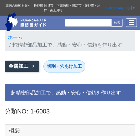
諏訪の技術を探す 長野県 岡谷市・下諏訪町・諏訪市・茅野市・原
Select Language
▼
村・富士見町
ホーム
超精密部品加工で、感動・安心・信頼を作り出す
金属加工
切削・穴あけ加工
超精密部品加工で、感動・安心・信頼を作り出す
分類NO: 1-6003
概要