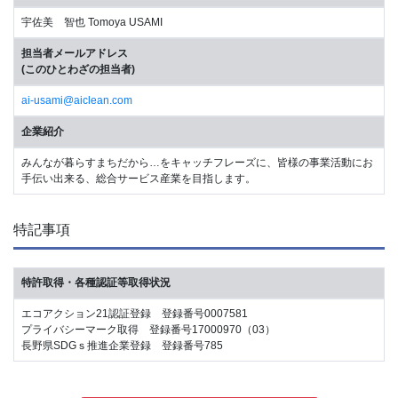
宇佐美 智也 Tomoya USAMI
担当者メールアドレス
(このひとわざの担当者)
ai-usami@aiclean.com
企業紹介
みんなが暮らすまちだから…をキャッチフレーズに、皆様の事業活動にお
手伝い出来る、総合サービス産業を目指します。
特記事項
特許取得・各種認証等取得状況
エコアクション21認証登録 登録番号0007581
プライバシーマーク取得 登録番号17000970（03）
長野県SDGｓ推進企業登録 登録番号785