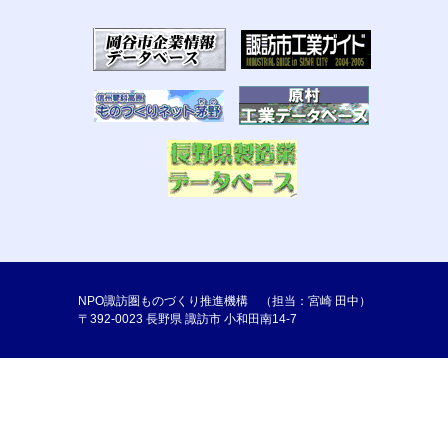
NPO諏訪圏ものづくり推進機構 （担当：宮崎 田中）
〒392-0023 長野県 諏訪市 小和田南14-7